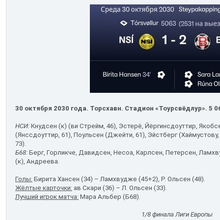
30 октября 2030 года. Торсхавн. Стадион «Тоурсвёдлур». 5 0
НСИ:
Кнудсен (к) (ви Стрейм, 46), Эстерё, Йёргинсдоуттир, Якобс
(Янссдоуттир, 61), Поульсен (Джейти, 61), Эйстберг (Хаймустову, 
73).
Б68:
Берг, Горликче, Давидсен, Несоа, Карлсен, Петерсен, Ламхву
(к), Андреева.
Голы:
Бирита Хансен (34) – Ламхвудже (45+2), Р. Ольсен (48).
Жёлтые карточки:
ав Скари (36) – Л. Ольсен (33).
Лучший игрок матча:
Мара Альбер (Б68).
1/8 финала Лиги Европы