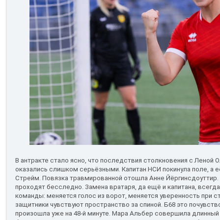
В антракте стало ясно, что последствия столкновения с Леной 
оказались слишком серьёзными. Капитан НСИ покинула поле, а е
Стрейм. Повязка травмированной отошла Анне Йёргинсдоуттир. 
проходят бесследно. Замена вратаря, да ещё и капитана, всегд
команды: меняется голос из ворот, меняется уверенность при ст
защитники чувствуют пространство за спиной. Б68 это почувств
произошла уже на 48-й минуте. Мара Альбер совершила длинный 