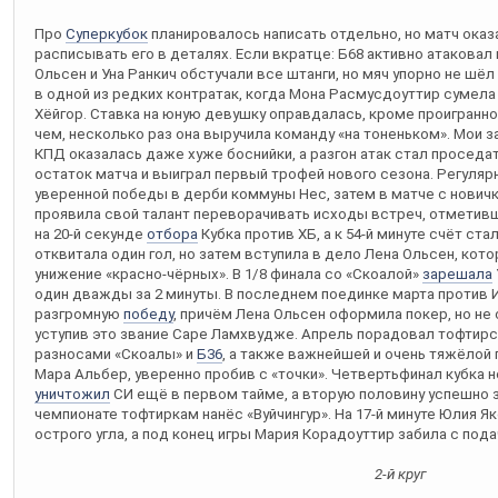
Про
Суперкубок
планировалось написать отдельно, но матч ока
расписывать его в деталях. Если вкратце: Б68 активно атаковал
Ольсен и Уна Ранкич обстучали все штанги, но мяч упорно не шё
в одной из редких контратак, когда Мона Расмусдоуттир сумела
Хёйгор. Ставка на юную девушку оправдалась, кроме проигранно
чем, несколько раз она выручила команду «на тоненьком». Мои 
КПД оказалась даже хуже боснийки, а разгон атак стал проседа
остаток матча и выиграл первый трофей нового сезона. Регуляр
уверенной победы в дерби коммуны Нес, затем в матче с нович
проявила свой талант переворачивать исходы встреч, отметив
на 20-й секунде
отбора
Кубка против ХБ, а к 54-й минуте счёт ст
отквитала один гол, но затем вступила в дело Лена Ольсен, кот
унижение «красно-чёрных». В 1/8 финала со «Скоалой»
зарешала
один дважды за 2 минуты. В последнем поединке марта против
разгромную
победу
, причём Лена Ольсен оформила покер, но не
уступив это звание Саре Ламхвудже. Апрель порадовал тофти
разносами «Скоалы» и
Б36
, а также важнейшей и очень тяжёлой
Мара Альбер, уверенно пробив с «точки». Четвертьфинал кубка 
уничтожил
СИ ещё в первом тайме, а вторую половину успешно 
чемпионате тофтиркам нанёс «Вуйчингур». На 17-й минуте Юлия Я
острого угла, а под конец игры Мария Корадоуттир забила с пода
2-й круг