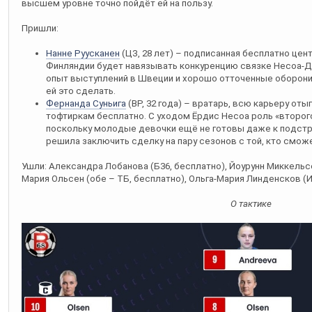
высшем уровне точно пойдёт ей на пользу.
Пришли:
Нанне Руусканен
(ЦЗ, 28 лет) – подписанная бесплатно це
Финляндии будет навязывать конкуренцию связке Несоа-Д
опыт выступлений в Швеции и хорошо отточенные оборон
ей это сделать.
Фернанда Суньига
(ВР, 32 года) – вратарь, всю карьеру от
тофтиркам бесплатно. С уходом Ёрдис Несоа роль «второго
поскольку молодые девочки ещё не готовы даже к подстра
решила заключить сделку на пару сезонов с той, кто смож
Ушли: Александра Лобанова (Б36, бесплатно), Йоурунн Миккельсе
Мария Ольсен (обе – ТБ, бесплатно), Ольга-Мария Линденсков (И
О тактике