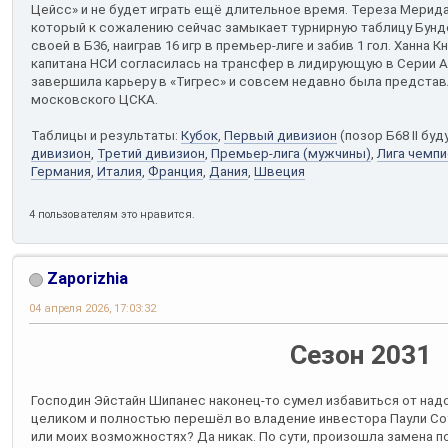
Цейсс» и не будет играть ещё длительное время. Тереза Мерид
который к сожалению сейчас замыкает турнирную таблицу Бунд
своей в Б36, наиграв 16 игр в премьер-лиге и забив 1 гол. Ханна 
капитана НСИ согласилась на трансфер в лидирующую в Серии А
завершила карьеру в «Тигрес» и совсем недавно была предста
московского ЦСКА.
Таблицы и результаты:
Кубок
,
Первый дивизион
(позор Б68 II бу
дивизион
,
Третий дивизион
,
Премьер-лига (мужчины)
,
Лига чемп
Германия
,
Италия
,
Франция
,
Дания
,
Швеция
4 пользователям это нравится.
Zaporizhia
04 апреля 2026, 17:03:32
Сезон 2031
Господин Эйстайн Шипанес наконец-то сумел избавиться от надо
целиком и полностью перешёл во владение инвестора Паули Соу
или моих возможностях? Да никак. По сути, произошла замена по