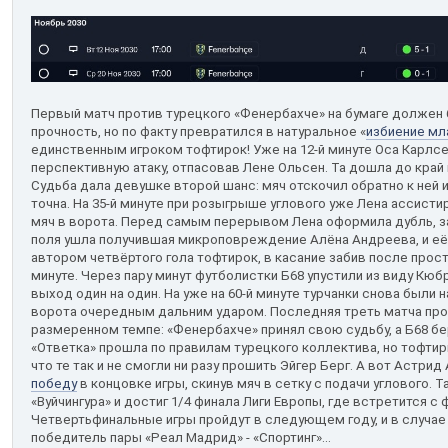
Первый матч против турецкого «Фенербахче» на бумаге должен 
прочность, но по факту превратился в натуральное «
избиение м
единственным игроком тофтирок! Уже на 12-й минуте Оса Карлс
перспективную атаку, отпасовав Лене Ольсен. Та дошла до край 
Судьба дала девушке второй шанс: мяч отскочил обратно к ней 
точна. На 35-й минуте при розыгрыше углового уже Лена ассисти
мяч в ворота. Перед самым перерывом Лена оформила дубль, з
поля ушла получившая микроповреждение Алёна Андреева, и её 
автором четвёртого гола тофтирок, в касание забив после прост
минуте. Через пару минут футболистки Б68 упустили из виду К
выход один на один. На уже на 60-й минуте турчанки снова были 
ворота очередным дальним ударом. Последняя треть матча про
размеренном темпе: «Фенербахче» принял свою судьбу, а Б68 бе
«Ответка» прошла по правилам турецкого коллектива, но тофти
что те так и не смогли ни разу прошить Эйгер Берг. А вот Астр
победу
в концовке игры, скинув мяч в сетку с подачи углового. 
«Вуйчингура» и достиг 1/4 финала Лиги Европы, где встретится с
Четвертьфинальные игры пройдут в следующем году, и в случае
победитель пары «Реал Мадрид» - «Спортинг»...