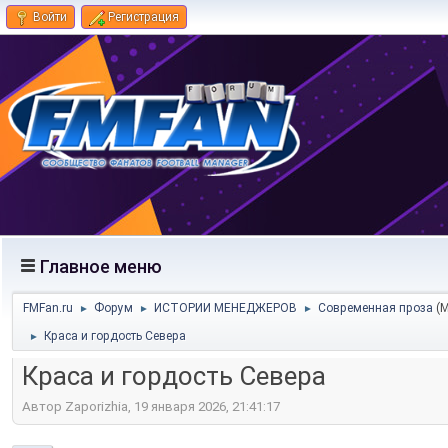
Войти
Регистрация
Главное меню
FMFan.ru
Форум
ИСТОРИИ МЕНЕДЖЕРОВ
Современная проза
(
►
►
►
Краса и гордость Севера
►
Краса и гордость Севера
Автор Zaporizhia, 19 января 2026, 21:41:17