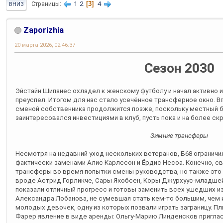
1
2
3
4
Страницы
ВНИЗ
Zaporizhia
20 марта 2026, 02:46:37
Сезон 2030
Эйстайн Шипанес охладел к женскому футболу и начал активно и
преуспел. Итогом для нас стало усечённое трансферное окно. В
сменой собственника продолжится позже, поскольку местный 
заинтересовался инвестициями в клуб, пусть пока и на более ск
Зимние трансферы
Несмотря на недавний уход нескольких ветеранов, Б68 ограничи
фактически заменами Алис Карлссон и Ёрдис Несоа. Конечно, св
трансферы во время попытки смены руководства, но также это
вроде Астрид Горликче, Сары Якобсен, Коры Джурхуус-младше
показали отличный прогресс и готовы заменить всех ушедших из
Александра Лобанова, не сумевшая стать кем-то большим, чем 
молодых девочек, одну из которых позвали играть заграницу.
Фарер явление в виде аренды: Ольгу-Марию Линденсков пригласи