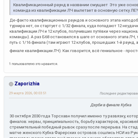
Квалификационный раунд в названии смущает
Это уже основ
команда из квалификации ЛЧ вылетает в основную сетку ЛЕ
Де-факто квалификационных раундов и основного этапа наподоб
турнира нет, он стартует с 1/32 финала, куда попадают 12 неуда
квалификации ЛЧ и 12 клубов, получивших путёвки через национ
команды). А раз Б68 остановился в шаге от основного этапа ЛЧ,
путь с 1/16 финала (там играют 12 клубов, прошедших 1-й раунд,
финале квалификации ЛЧ). Как говорится, всё гениальное - прос
1 пользователю это нравится.
Zaporizhia
29 марта 2026, 00:03:51
Последнее редактирова
Дерби в финале Кубка
30 октября 2030 года Торсхавн получил именно ту развязку, кото
финалов: нервы, принципиальность, борьбу характеров, красивей
стремительный победный рывок сразу после перерыва. На ста
матче женского Кубка Фарерских островов сошлись НСИ из Рунав