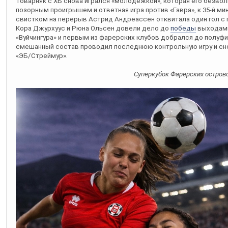
Товарняк с ХБ снова игрался «молодёжкой», которая его безвол
позорным проигрышем и ответная игра против «Гавра», к 35-й мин
свистком на перерыв Астрид Андреассен отквитала один гол с 
Кора Джурхуус и Рюна Ольсен довели дело до
победы
выходами
«Вуйчингура» и первым из фарерских клубов добрался до полуфи
смешанный состав проводил последнюю контрольную игру и снов
«ЭБ/Стреймур».
Суперкубок Фарерских остров