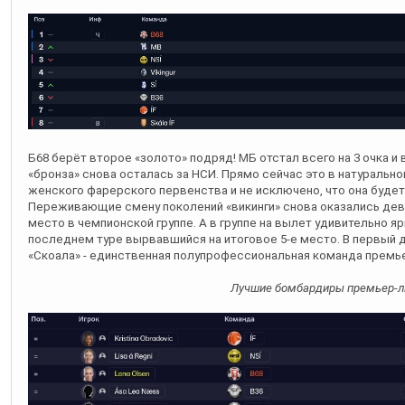
Б68 берёт второе «золото» подряд! МБ отстал всего на 3 очка и
«бронза» снова осталась за НСИ. Прямо сейчас это в натураль
женского фарерского первенства и не исключено, что она будет
Переживающие смену поколений «викинги» снова оказались дев
место в чемпионской группе. А в группе на вылет удивительно яр
последнем туре вырвавшийся на итоговое 5-е место. В первый
«Скоала» - единственная полупрофессиональная команда премьер
Лучшие бомбардиры премьер-л