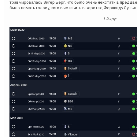
травмировалась Эйгер Берг, что было очень некстати в преддве
было ломать голову, кого выставить в воротах, Фернанду Суньигу
1-й круг