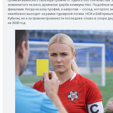
громкая вывеска стала ещё громче от одного обстоятельства: 
знаменитого на весь архипелаг дерби коммуны Нес. Подобные м
финалами. Когда на кону трофей, а напротив – сосед, которого 
неизбежно выходит за рамки турнирной логики. НСИ и Б68 пришли
Кубком, но и за правом произнести последнее слово в споре д
на 2030 год.