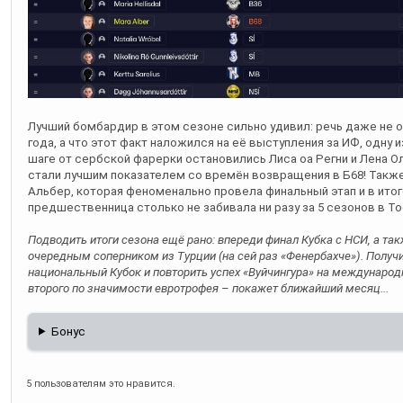
Лучший бомбардир в этом сезоне сильно удивил: речь даже не о
года, а что этот факт наложился на её выступления за ИФ, одну 
шаге от сербской фарерки остановились Лиса оа Регни и Лена О
стали лучшим показателем со времён возвращения в Б68! Также
Альбер, которая феноменально провела финальный этап и в итог
предшественница столько не забивала ни разу за 5 сезонов в То
Подводить итоги сезона ещё рано: впереди финал Кубка с НСИ, а та
очередным соперником из Турции (на сей раз «Фенербахче»). Получи
национальный Кубок и повторить успех «Вуйчингура» на международ
второго по значимости евротрофея – покажет ближайший месяц...
Бонус
5 пользователям это нравится.