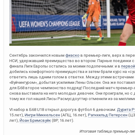
Сентябрь закончился новым
фиаско
в премьер-лиге, верх в пер
НСИ, удержавший преимущество во втором. Парные поединки с 
финала Лиги Европы остались за моими подопечными: и в
первой
добились комфортного преимущества и затем брали курс на «суш
ответить лишь одним голом в ответке. Между этими встречами
«Вуйчингуром», добытая усилиями Лены Ольсен. Она же постави
для Б68 второе чемпионство подряд! Последний матч премьер-
снова выставила на него молодых девочек. Они проиграли, но с
тому же гол нашей Лисы Расмусдоуттир отменили из-за миллим
VI набор в Б68 U18 открыл дорогу в футбол 6 девочкам:
Дурита Р
15 лет),
Ингри Миккельсен
(АПЦ, 16 лет),
Рагнхильд Петерсен
(ЦЗ
лет),
Йоан Бримсвуйк
(ВР, 16 лет).
Итоговая таблица премьер-ли