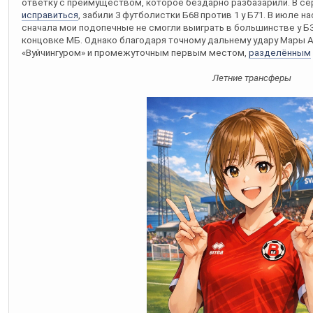
ответку с преимуществом, которое бездарно разбазарили. В се
исправиться
, забили 3 футболистки Б68 против 1 у Б71. В июле 
сначала мои подопечные не смогли выиграть в большинстве у Б3
концовке МБ. Однако благодаря точному дальнему удару Мары А
«Вуйчингуром» и промежуточным первым местом,
разделённым
Летние трансферы