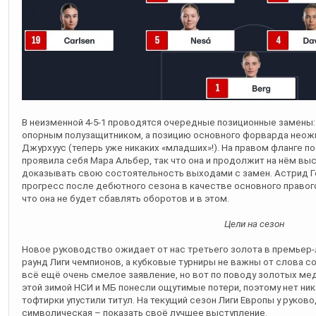
В неизменной 4-5-1 проводятся очередные позиционные замены:
опорным полузащитником, а позицию основного форварда неож
Джурхуус (теперь уже никаких «младших»!). На правом фланге по
проявила себя Мара Альбер, так что она и продолжит на нём выс
доказывать свою состоятельность выходами с замен. Астрид Г
прогресс после дебютного сезона в качестве основного правого
что она не будет сбавлять оборотов и в этом.
Цели на сезон
Новое руководство ожидает от нас третьего золота в премьер-
раунд Лиги чемпионов, а кубковые турниры не важны от слова с
всё ещё очень смелое заявление, но вот по поводу золотых ме
этой зимой НСИ и МБ понесли ощутимые потери, поэтому нет ник
тофтирки упустили титул. На текущий сезон Лиги Европы у руково
символическая – показать своё лучшее выступление.