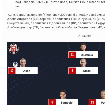
под нападающими и в центре поля, так что Рюне Ольсен те
миг.
Ушли: Сара Ламхвудже («Тернана», 200 тыс. фунтов), Йоан Бримсв
Алёна Андреева («Андернах», бесплатно), Нанне Руусканен («Эль
Сьёустайн (ИФ, бесплатно), Эдлен Кальсё (КИ, бесплатно), Гудру
Альбинсдоуттир (ТБ, бесплатно), Ольга-Мария Линденсков (ИФ, 
О тактике