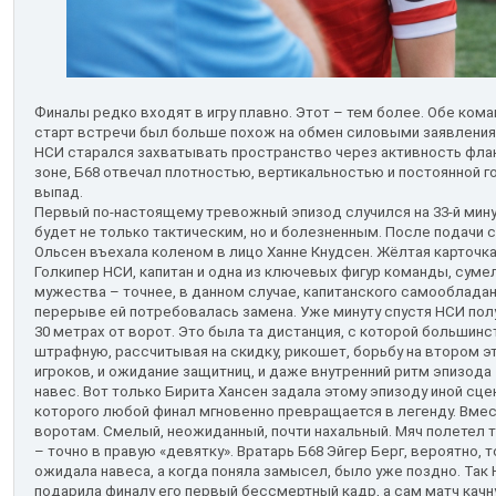
Финалы редко входят в игру плавно. Этот – тем более. Обе ком
старт встречи был больше похож на обмен силовыми заявлениям
НСИ старался захватывать пространство через активность флан
зоне, Б68 отвечал плотностью, вертикальностью и постоянной
выпад.
Первый по-настоящему тревожный эпизод случился на 33-й минут
будет не только тактическим, но и болезненным. После подачи 
Ольсен въехала коленом в лицо Ханне Кнудсен. Жёлтая карточк
Голкипер НСИ, капитан и одна из ключевых фигур команды, сумел
мужества – точнее, в данном случае, капитанского самообладан
перерыве ей потребовалась замена. Уже минуту спустя НСИ пол
30 метрах от ворот. Это была та дистанция, с которой большин
штрафную, рассчитывая на скидку, рикошет, борьбу на втором э
игроков, и ожидание защитниц, и даже внутренний ритм эпизода
навес. Вот только Бирита Хансен задала этому эпизоду иной сце
которого любой финал мгновенно превращается в легенду. Вмес
воротам. Смелый, неожиданный, почти нахальный. Мяч полетел ту
– точно в правую «девятку». Вратарь Б68 Эйгер Берг, вероятно,
ожидала навеса, а когда поняла замысел, было уже поздно. Так 
подарила финалу его первый бессмертный кадр, а сам матч качну