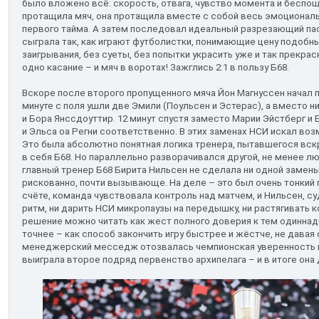
было вложено всё: скорость, отвага, чувство момента и беспощ
протащила мяч, она протащила вместе с собой весь эмоциональ
первого тайма. А затем последовал идеальный разрезающий пас
сыграла так, как играют футболистки, понимающие цену подобн
заигрывания, без суеты, без попытки украсить уже и так прекра
одно касание – и мяч в воротах! Зажглись 2:1 в пользу Б68.
Вскоре после второго пропущенного мяча Йон Магнуссен начал п
минуте с поля ушли две Эмили (Поульсен и Эстерас), а вместо 
и Бора Янссдоуттир. 12 минут спустя заместо Марии Эйстберг и
и Эльса оа Регни соответственно. В этих заменах НСИ искал во
Это была абсолютно понятная логика тренера, пытавшегося вс
в себя Б68. Но параллельно разворачивался другой, не менее 
главный тренер Б68 Бирита Нильсен не сделала ни одной замены
рискованно, почти вызывающе. На деле – это был очень тонкий 
счёте, команда чувствовала контроль над матчем, и Нильсен, суд
ритм, ни дарить НСИ микропаузы на передышку, ни растягивать 
решение можно читать как жест полного доверия к тем одиннадц
точнее – как способ закончить игру быстрее и жёстче, не дава
менеджерский месседж отозвалась чемпионская уверенность к
выиграла второе подряд первенство архипелага – и в итоге она