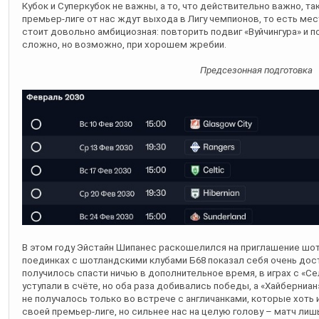
Кубок и Суперкубок не важны, а то, что действительно важно, так
премьер-лиге от нас ждут выхода в Лигу чемпионов, то есть мест
стоит довольно амбициозная: повторить подвиг «Вуйчингура» и п
сложно, но возможно, при хорошем жребии.
Предсезонная подготовка
В этом году Эйстайн Шипанес раскошелился на приглашение шот
поединках с шотландскими клубами Б68 показал себя очень дост
получилось спасти ничью в дополнительное время, в играх с «С
уступали в счёте, но оба раза добивались победы, а «Хайберниа
не получалось только во встрече с англичанками, которые хоть
своей премьер-лиге, но сильнее нас на целую голову – матч лиш