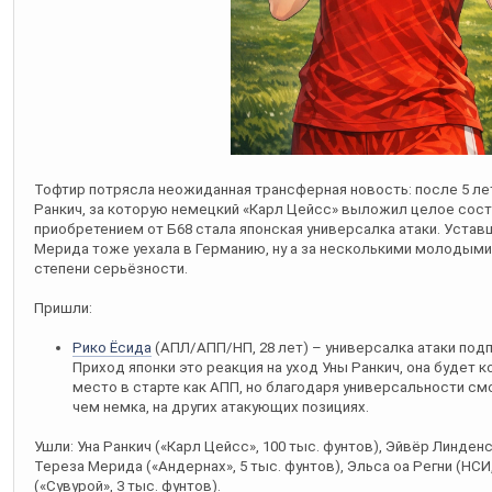
Тофтир потрясла неожиданная трансферная новость: после 5 ле
Ранкич, за которую немецкий «Карл Цейсс» выложил целое сост
приобретением от Б68 стала японская универсалка атаки. Устав
Мерида тоже уехала в Германию, ну а за несколькими молодым
степени серьёзности.
Пришли:
Рико Ёсида
(АПЛ/АПП/НП, 28 лет) – универсалка атаки подп
Приход японки это реакция на уход Уны Ранкич, она будет 
место в старте как АПП, но благодаря универсальности с
чем немка, на других атакующих позициях.
Ушли: Уна Ранкич («Карл Цейсс», 100 тыс. фунтов), Эйвёр Линденс
Тереза Мерида («Андернах», 5 тыс. фунтов), Эльса оа Регни (НСИ
(«Сувурой», 3 тыс. фунтов).