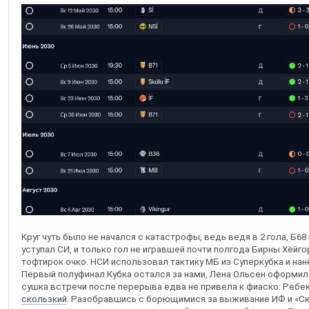
Круг чуть было не начался с катастрофы, ведь ведя в 2 гола, Б
уступал СИ, и только гол не игравшей почти полгода Бирны Хёйг
тофтирок очко. НСИ использовал тактику МБ из Суперкубка и на
Первый полуфинал Кубка остался за нами, Лена Ольсен оформила 
сушка встречи после перерыва едва не привела к фиаско: Ребек
скользкий
. Разобравшись с борющимися за выживание ИФ и «Ск