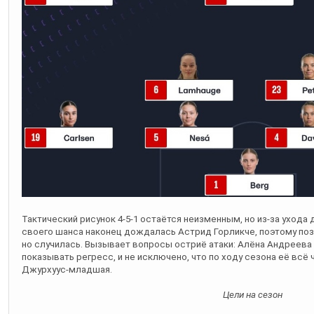
Тактический рисунок 4-5-1 остаётся неизменным, но из-за уход
своего шанса наконец дождалась Астрид Горликче, поэтому пози
но случилась. Вызывает вопросы остриё атаки: Алёна Андреева
показывать регресс, и не исключено, что по ходу сезона её всё
Джурхуус-младшая.
Цели на сезон