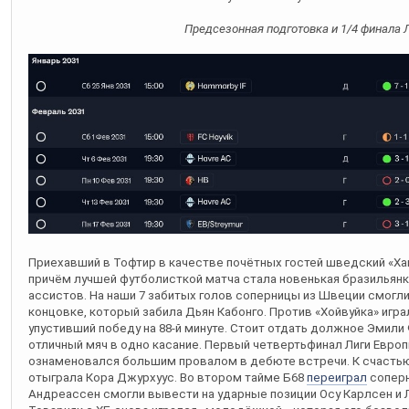
Предсезонная подготовка и 1/4 финала 
Приехавший в Тофтир в качестве почётных гостей шведский «Ха
причём лучшей футболисткой матча стала новенькая бразильянк
ассистов. На наши 7 забитых голов соперницы из Швеции смогл
концовке, который забила Дьян Кабонго. Против «Хойвуйка» иг
упустивший победу на 88-й минуте. Стоит отдать должное Эмил
отличный мяч в одно касание. Первый четвертьфинал Лиги Европ
ознаменовался большим провалом в дебюте встречи. К счастью
отыграла Кора Джурхуус. Во втором тайме Б68
переиграл
соперн
Андреассен смогли вывести на ударные позиции Осу Карлсен и 