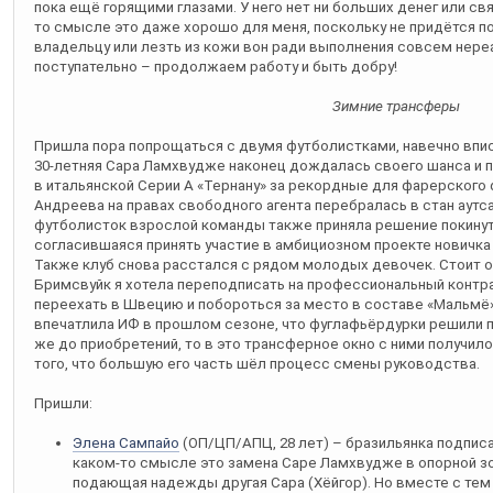
пока ещё горящими глазами. У него нет ни больших денег или свя
то смысле это даже хорошо для меня, поскольку не придётся пок
владельцу или лезть из кожи вон ради выполнения совсем нереа
поступательно – продолжаем работу и быть добру!
Зимние трансферы
Пришла пора попрощаться с двумя футболистками, навечно впи
30-летняя Сара Ламхвудже наконец дождалась своего шанса и 
в итальянской Серии A «Тернану» за рекордные для фарерского ф
Андреева на правах свободного агента перебралась в стан аутс
футболисток взрослой команды также приняла решение покинут
согласившаяся принять участие в амбициозном проекте новичка
Также клуб снова расстался с рядом молодых девочек. Стоит о
Бримсвуйк я хотела переподписать на профессиональный контра
переехать в Швецию и побороться за место в составе «Мальмё»
впечатлила ИФ в прошлом сезоне, что фуглафьёрдурки решили п
же до приобретений, то в это трансферное окно с ними получил
того, что большую его часть шёл процесс смены руководства.
Пришли:
Элена Сампайо
(ОП/ЦП/АПЦ, 28 лет) – бразильянка подписа
каком-то смысле это замена Саре Ламхвудже в опорной зон
подающая надежды другая Сара (Хёйгор). Но вместе с тем 