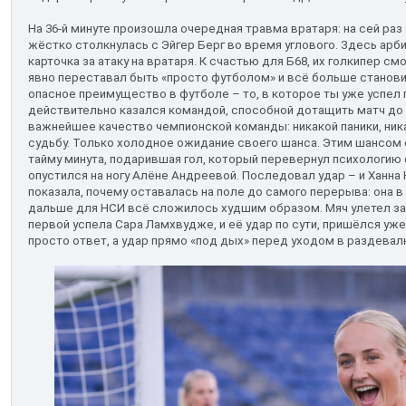
На 36-й минуте произошла очередная травма вратаря: на сей ра
жёстко столкнулась с Эйгер Берг во время углового. Здесь арб
карточка за атаку на вратаря. К счастью для Б68, их голкипер см
явно переставал быть «просто футболом» и всё больше станови
опасное преимущество в футболе – то, в которое ты уже успел 
действительно казался командой, способной дотащить матч до 
важнейшее качество чемпионской команды: никакой паники, ника
судьбу. Только холодное ожидание своего шанса. Этим шансом 
тайму минута, подарившая гол, который перевернул психологию 
опустился на ногу Алёне Андреевой. Последовал удар – и Ханна
показала, почему оставалась на поле до самого перерыва: она в
дальше для НСИ всё сложилось худшим образом. Мяч улетел за
первой успела Сара Ламхвудже, и её удар по сути, пришёлся уже 
просто ответ, а удар прямо «под дых» перед уходом в раздевалк