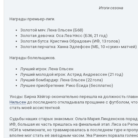
Итоги сезона
Награды премьер-лиги.
Золотой мяч: Лена Ольсен (Б68)
Золотая девочка: Оса Леа Нясс (Б36, 21 год)
Золотая бутса: Кристина Обрадович (ИФ, 13 голов)
Золотая перчатка: Ханна Эдлефсен (МБ, 10 «сухих» матчей)
Награды болельщиков.
Лучший игрок: Лена Ольсен
Лучший молодой игрок: Астрид Андреассен (21 год)
Лучший бомбардир: Лена Ольсен (22 гола)
Лучшее приобретение: Рико Ёсида (бесплатно)
Уходы: Бирна Хёйгор окончательно перешла на должность главно
Нильсен
до последнего откладывала прощание с футболом, чтоб
стать моей ассистенткой.
Судьбы наших старых знакомых: Ольга-Мария Линденсков порадо
ИФ, большая их часть пришлась на финальный этап. Лиса оа Регн
НСИ в чемпионате, но травмировалась в последнем туре и проп
вполне мог стать её звёздным часом. Уна Ранкич порвала голен