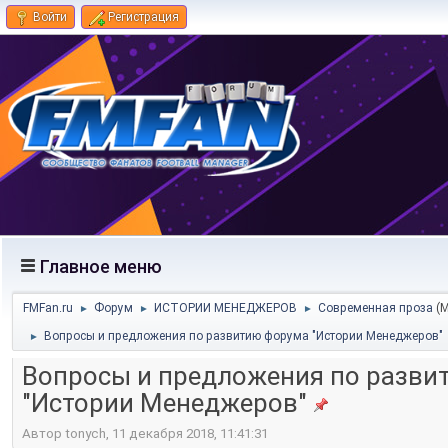
Войти
Регистрация
Главное меню
FMFan.ru
Форум
ИСТОРИИ МЕНЕДЖЕРОВ
Современная проза
(
►
►
►
Вопросы и предложения по развитию форума "Истории Менеджеров"
►
Вопросы и предложения по разви
"Истории Менеджеров"
Автор tonych, 11 декабря 2018, 11:41:31