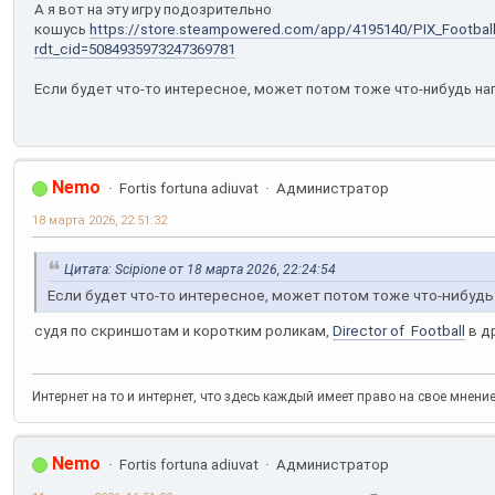
А я вот на эту игру подозрительно
кошусь
https://store.steampowered.com/app/4195140/PIX_Footbal
rdt_cid=5084935973247369781
Если будет что-то интересное, может потом тоже что-нибудь н
Nemo
Fortis fortuna adiuvat
Администратор
18 марта 2026, 22:51:32
Цитата: Scipione от 18 марта 2026, 22:24:54
Если будет что-то интересное, может потом тоже что-нибуд
судя по скриншотам и коротким роликам,
Director of Football
в д
Интернет на то и интернет, что здесь каждый имеет право на свое мнени
Nemo
Fortis fortuna adiuvat
Администратор