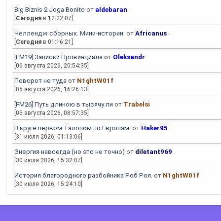
Big Biznis 2 Joga Bonito
от
aldebaran
[
Сегодня
в 12:22:07]
Челлендж сборных. Мини-истории.
от
Africanus
[
Сегодня
в 01:16:21]
[FM19] Записки Провинциала
от
Oleksandr
[06 августа 2026, 20:54:35]
Поворот не туда
от
N1ghtW01f
[05 августа 2026, 16:26:13]
[FM26] Путь длиною в тысячу ли
от
Trabelsi
[05 августа 2026, 08:57:35]
В круге первом. Галопом по Европам.
от
Haker95
[31 июля 2026, 01:13:06]
Энергия навсегда (но это не точно)
от
diletant969
[30 июля 2026, 15:32:07]
История благородного разбойника Роб Роя.
от
N1ghtW01f
[30 июля 2026, 15:24:10]