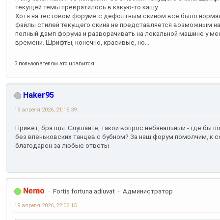
текущей темы превратилось в какую-то кашу.
Хотя на тестовом форуме с дефолтным скином всё было норма
файлы стилей текущего скина не представляется возможным н
полный дамп форума и разворачивать на локальной машине у мен
времени. Шрифты, конечно, красивые, но...
3 пользователям это нравится.
Haker95
19 апреля 2026, 21:16:39
Привет, братцы. Слушайте, такой вопрос небанальный - где бы п
без впеньковских танцев с бубном? За наш форум помолчим, к с
благодарен за любые ответы
Nemo
Fortis fortuna adiuvat
Администратор
19 апреля 2026, 22:06:15