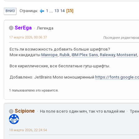
1
...
13
14
15
Страницы
ВНИЗ
SerEga
Легенда
17 марта 2026, 00:06:37
Последнее редактиро
Есть ли возможность добавить больше шрифтов?
Мои кандидаты
Manrope
,
Rubik
,
IBM Plex Sans
,
Raleway
,
Montserrat
,
Все кириллические, все бесплатные гугш-шрифты.
Добавлено: JetBrains Mono моноширинный
https://fonts.google
1 пользователю это нравится.
Scipione
На поле всего один мяч, так что владей им
Тре
18 марта 2026, 22:24:54