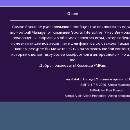
О нас
Самое большое русскоязычное сообщество поклонников сер
игр Football Manager от компании Sports Interactive. У нас Вы мож
почерпнуть информацию обо всех аспектах игры, которая буд
полезна как для новичков, так и для фанатов со стажем. Также
нашем ресурсе Вы можете найти или заказать любой контент
который сделает игру более комфортной и интересной лично д
Вас.
Добро пожаловать! Команда FMFan.
|
|
|
TinyPortal
Помощь
Условия и правила
,
SMF 2.1.7 © 2026
Simple Machine
for
SMFAds
Free Forums
,
Simple Audio Video Embedder
Автор оформле