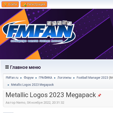
Войти
Регистрация
Главное меню
FMFan.ru
Форум
ГРАФИКА
Логотипы
Football Manager 2023
(М
►
►
►
►
Metallic Logos 2023 Megapack
►
Metallic Logos 2023 Megapack
Автор Nemo, 04 ноября 2022, 20:31:32