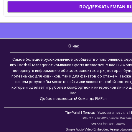
ПОДДЕРЖАТЬ FMFAN.R
О нас
Самое большое русскоязычное сообщество поклонников сер
игр Football Manager от компании Sports Interactive. У нас Вы мож
почерпнуть информацию обо всех аспектах игры, которая буд
полезна как для новичков, так и для фанатов со стажем. Также
нашем ресурсе Вы можете найти или заказать любой контент
который сделает игру более комфортной и интересной лично д
Вас.
Добро пожаловать! Команда FMFan.
|
|
|
TinyPortal
Помощь
Условия и правила
,
SMF 2.1.7 © 2026
Simple Machine
for
SMFAds
Free Forums
,
Simple Audio Video Embedder
Автор оформле