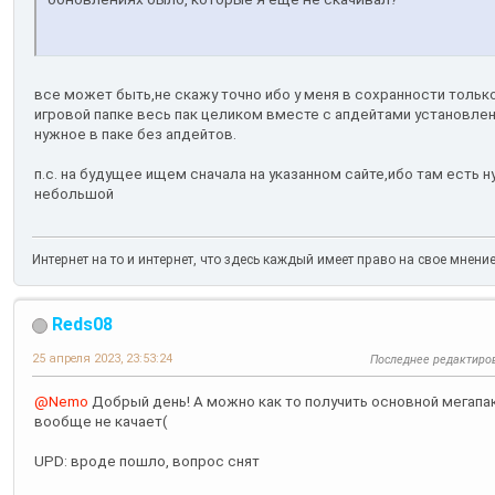
все может быть,не скажу точно ибо у меня в сохранности тольк
игровой папке весь пак целиком вместе с апдейтами установлен
нужное в паке без апдейтов.
п.с. на будущее ищем сначала на указанном сайте,ибо там есть н
небольшой
Интернет на то и интернет, что здесь каждый имеет право на свое мнени
Reds08
25 апреля 2023, 23:53:24
Последнее редактиро
@Nemo
Добрый день! А можно как то получить основной мегапак 
вообще не качает(
UPD: вроде пошло, вопрос снят