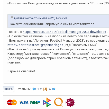
- Есть ли там Лого для команд из низших дивизионов "Россия (D5
Цитата: Nemo от 05 мая 2023, 18:49:44
качайте обновления напрямую с сайта изготовителя
- качать с
https://sortitoutsi.net/football-manager-2023-downloads
?
- Но если там нажимаешь на любой из логотипов перекидывает н
- Если нажать на "Логотипы Football Manager 2023", то перекидыв
https://sortitoutsi.net/graphics/logos
, где "Логотипы FM24".
- Какой из наборов лучше качать? Пользуясь гугл-переводчиком,
К примеру "металлические", "каменные", "стальные" - еще хоть к
(образцов же для просмотра и сравнения там нет), а вот что тако
понятно.
Заранее спасибо!
1
2
3
4
Страницы
ВВЕРХ