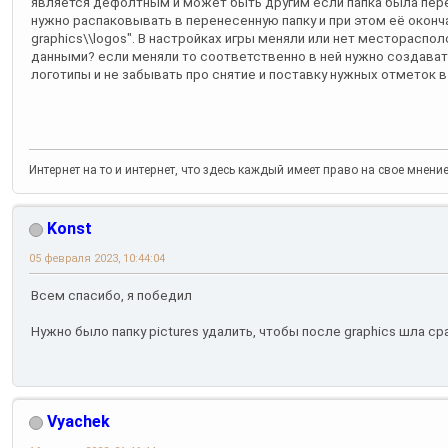
является дефолтным и может быть другим если папка была пере
нужно распаковывать в перенесенную папку и при этом её окон
graphics\\logos". В настройках игры меняли или нет месторасп
данными? если меняли то соответственно в ней нужно создавать
логотипы и не забывать про снятие и поставку нужных отметок в
Интернет на то и интернет, что здесь каждый имеет право на свое мнени
Konst
05 февраля 2023, 10:44:04
Всем спасибо, я победил
Нужно было папку pictures удалить, чтобы после graphics шла сра
Vyachek