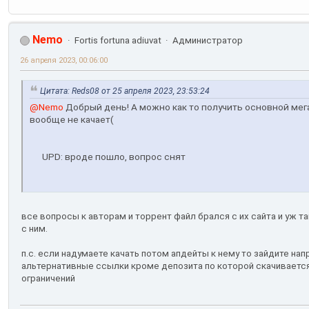
Nemo
Fortis fortuna adiuvat
Администратор
26 апреля 2023, 00:06:00
Цитата: Reds08 от 25 апреля 2023, 23:53:24
@Nemo
Добрый день! А можно как то получить основной мегап
вообще не качает(
UPD: вроде пошло, вопрос снят
все вопросы к авторам и торрент файл брался с их сайта и уж та
с ним.
п.с. если надумаете качать потом апдейты к нему то зайдите нап
альтернативные ссылки кроме депозита по которой скачиваетс
ограничений