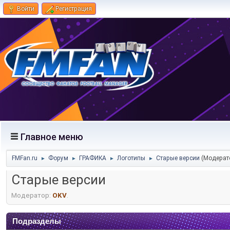
Войти
Регистрация
Главное меню
FMFan.ru
Форум
ГРАФИКА
Логотипы
Старые версии
(Модерат
►
►
►
►
Старые версии
Модератор:
OKV
.
Подразделы