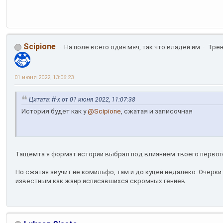
Scipione
На поле всего один мяч, так что владей им
Тре
01 июня 2022, 13:06:23
Цитата: ff-x от 01 июня 2022, 11:07:38
История будет как у
@Scipione
, сжатая и записочная
Тащемта я формат истории выбрал под влиянием твоего первог
Но сжатая звучит не комильфо, там и до куцей недалеко. Очерки
известным как жанр исписавшихся скромных гениев