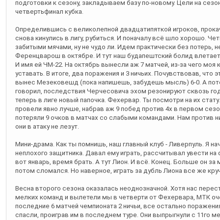
подготовки к сезону, закладываем базу по-новому. Цели на сезон
четвертьфинал кубка.
Определившись с великолепной двадцатипяткой игроков, прокач
снова кинулись в лигу, рубиться. И поначалу всё шло хорошо. Ч
забитыми мячами, ну не чудо ли. Идем практически без потерь, н
Ференцварош в октябре. И тут наш будапештский болид влетает 
И имя ей ЧМ-22. На октябрь вынесли аж 7 матчей, из-за чего моя
уставать. В итоге, два поражения и 3 ничьих. Почувствовав, что 
вынес Мезековешд (пока напишешь, забудешь мысль) 6-0. А пот
говорил, последствия Черчесовича эхом резонируют сквозь год
теперь в лиге новый папочка. Фехервар. Ты посмотри на их стату
провели явно лучше, набрав аж 9 побед против 4х в первом сезо
потеряли 9 очков в матчах со слабыми командами. Нам против н
они в атаку не лезут.
Мини-драма. Как ты помнишь, наш главный клуб - Ливерпуль. Я нач
неплохого защитника. Давал ему играть, рассчитывал увести на ф
вот январь, время брать. А тут Лион. И всё. Конец. Больше он за 
потом сломался. Но наверное, играть за дубль Лиона все же круч
Весна второго сезона оказалась неоднозначной. Хотя нас перес
мелких команд и вылетели мы в четверти от Фехервара, МТК оче
последние 6 матчей чемпионата 2 ничьи, все остально поражен
спасли, проиграв им в последнем туре. Они выпрыгнули с 11го м