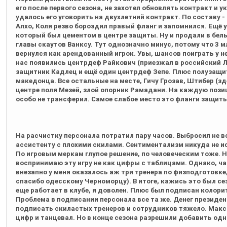
его после первого сезона, не захотел обновлять контракт и у
удалось его уговорить на двухлетний контракт. По составу 
Алхо, Коля резво бороздил правый фланг и запомнился. Ещё 
который был цементом в центре защиты. Ну и продали в бе
главы скаутов Ванксу. Тут однозначно минус, потому что 3 млн
вернулся как арендованный игрок. Увы, шансов поиграть у не
нас появились центрдеф Райкович (приезжал в российский Ло
защитник Кадлец и ещё один центрдеф Зепе. Плюс полузащит
македонца. Все остальные на месте, Гичу Грозав, Штибер (зд
центре поля Мезей, злой опорник Рамадани. На каждую позиц
особо не трансферил. Самое слабое место это фланги защит
На расчистку персонала потратил пару часов. Выбросил не в
ассистенту с плохими скилами. Сентиментализм никуда не ис
По игровым меркам глупое решение, по человеческим тоже. Но
воспринимаю эту игру не как цифры с таблицами. Однако, ча
внезапно у меня оказалось аж три тренера по физподготовке
спасибо одесскому Черноморцу). В итоге, кажись это был се
еще работает в клубе, я доволен. Плюс был подписан колори
Проблема в подписании персонала все та же. Денег президент
подписать скиластых тренеров и сотрудников тяжело. Макси
цифр и танцевал. Но в конце сезона разрешили добавить одн