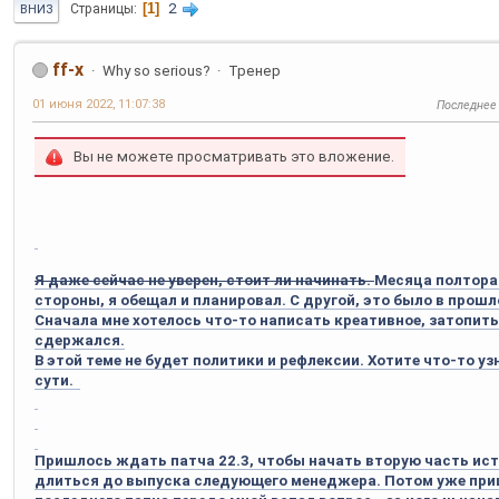
1
2
Страницы
ВНИЗ
ff-x
Why so serious?
Тренер
01 июня 2022, 11:07:38
Последнее
Вы не можете просматривать это вложение.
Я даже сейчас не уверен, стоит ли начинать.
Месяца полтора 
стороны, я обещал и планировал. С другой, это было в прошл
Сначала мне хотелось что-то написать креативное, затопить
сдержался.
В этой теме не будет политики и рефлексии. Хотите что-то узн
сути.
Пришлось ждать патча 22.3, чтобы начать вторую часть ист
длиться до выпуска следующего менеджера. Потом уже приш