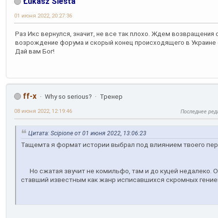
Łukasz Siesta
01 июня 2022, 20:27:36
Раз Икс вернулся, значит, не все так плохо. Ждем возвращения
возрождение форума и скорый конец происходящего в Украине 
Дай вам Бог!
ff-x
Why so serious?
Тренер
08 июня 2022, 12:19:46
Последнее ред
Цитата: Scipione от 01 июня 2022, 13:06:23
Тащемта я формат истории выбрал под влиянием твоего пер
Но сжатая звучит не комильфо, там и до куцей недалеко. О
ставший известным как жанр исписавшихся скромных гени