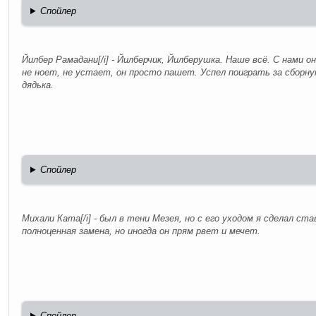
Спойлер
Йилбер Рамадани[/i] - Йилберчик, Йилберушка. Наше всё. С нами о
не ноет, не устает, он просто пашет. Успел поиграть за сборн
дядька.
Спойлер
Михали Ката[/i] - был в тени Мезея, но с его уходом я сделал ст
полноценная замена, но иногда он прям рвет и мечет.
Спойлер