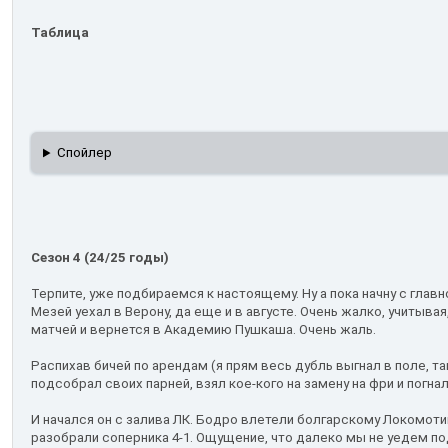
Таблица
Спойлер
Сезон 4 (24/25 годы)
Терпите, уже подбираемся к настоящему. Ну а пока начну с главн
Мезей уехал в Верону, да еще и в августе. Очень жалко, учитывая
матчей и вернется в Академию Пушкаша. Очень жаль.
Распихав бичей по арендам (я прям весь дубль выгнал в поле, так
подсобрал своих парней, взял кое-кого на замену на фри и погна
И начался он с залива ЛК. Бодро влетели болгарскому Локомотив
разобрали соперника 4-1. Ощущение, что далеко мы не уедем по