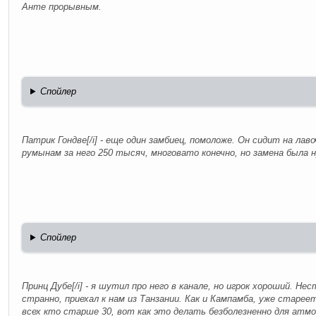
Анте прорывным.
Спойлер
Патрик Гондве[/i] - еще один замбиец, помоложе. Он сидит на ла
румынам за него 250 тысяч, многовато конечно, но замена была 
Спойлер
Принц Дубе[/i] - я шутил про него в канале, но игрок хороший. Не
странно, приехал к нам из Танзании. Как и Кампамба, уже старе
всех кто старше 30, вот как это делать безболезненно для атм