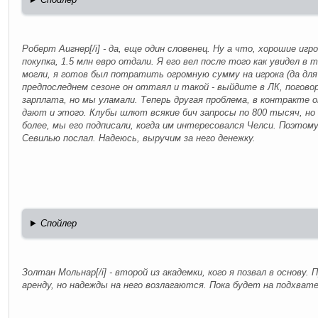
Роберт Аигнер[/i] - да, еще один словенец. Ну а что, хорошие игр
покупка, 1.5 млн евро отдали. Я его вел после того как увидел в 
могли, я готов был потратить огромную сумму на игрока (да для н
предпоследнем сезоне он оттаял и такой - выйдите в ЛК, погово
зарплата, но мы уламали. Теперь другая проблема, в контракте о
дают и этого. Клубы шлют всякие бич запросы по 800 тысяч, но
более, мы его подписали, когда им интересовался Челси. Поэтом
Севилью послал. Надеюсь, выручим за него денежку.
Спойлер
Золтан Мольнар[/i] - второй из академки, кого я позвал в основу. 
аренду, но надежды на него возлагаются. Пока будет на подхват