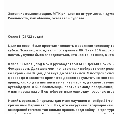
Закончив комплектацию, МТК ринулся на штурм лиги, я думал
Реальность, как обычно, оказалась суровее.
Сезон 1 (21/22 годы)
Цели на сезон были простые - попасть в верхнюю половину 
кубка. Понятно, что идеал - попадание в ЛК. Зная 80% игроко
поэтому нужно было определиться, кто нас тянет вниз, а кт
В первый месяц под моим руководством МТК добыл 1 очко, н
Фехерваром. Дальше в чемпионате стали набирать очки резв
со скромным Вацем, дотянув до овертаймов. Я построил сво
форварда и какое-то время это давало результат, но мне так
припадки, когда я пытался вылепить что-то, дающее резуль
аутсайдеров и был беспомощен против команд посерьезнее,
А нам наверх надо. В октябре выдали еще одну позорную игру
Некий моральный перелом для меня случился в ноябре 21-го,
кризисный Ференцварош. Я хз, что накрутили ресерчеры или 
венгерский гегемон так сильно просел, ведя войну на три тур