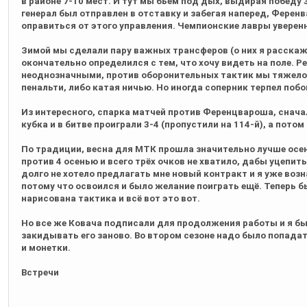
в районе 7-10 мест. И тут мы бьем под дых, выдирая победу 
генерал был отправлен в отставку и забегая наперед, Ференв
оправиться от этого управления. Чемпионские лавры уверен
Зимой мы сделали пару важных трансферов (о них я расскажу
окончательно определился с тем, что хочу видеть на поле. 
неоднозначными, против оборонительных тактик мы тяжело и
пенальти, либо катая ничью. Но иногда соперник терпел побо
Из интересного, спарка матчей против Ференцвароша, снача
кубка и в битве проиграли 3-4 (пропустили на 114-й), а пото
По традиции, весна для МТК прошла значительно лучше осен
против 4 осенью и всего трёх очков не хватило, дабы уцепить
долго не хотело предлагать мне новый контракт и я уже воз
потому что освоился и было желание поиграть ещё. Теперь б
нарисована тактика и всё вот это вот.
Но все же Ковача подписали для продолжения работы и я бы
закидывать его заново. Во втором сезоне надо было попадат
и монетки.
Встречи