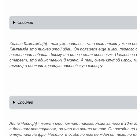
Спойлер
Келвин Кампамба[/i] - так уже повелось, что края атаки у меня с
Кампамба это пионер этой идеи. Он появился еще зимой первого 
постепенно набирал форму и в итоге стал основным. Последние с
стареет, это единственный минус. А так, очень крутой игрок, м
тысяч) и сделали хорошую европейскую карьеру.
Спойлер
Анте Чорич[/i] - может кто помнит такого, Рома за него в 18-м 
с большим потенциалом, но что-то пошло не так. Он поездил по а
отпустила на фри. Честно, я особо ничего не ждал от него, но т