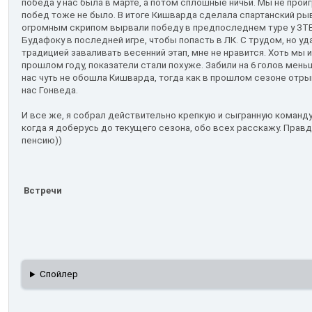
победа у нас была в марте, а потом сплошные ничьи. Мы не про
побед тоже не было. В итоге Кишварда сделала спартанский рыв
огромным скрипом вырвали победу в предпоследнем туре у ЗТЕ,
Будафоку в последней игре, чтобы попасть в ЛК. С трудом, но у
традицией заваливать весенний этап, мне не нравится. Хоть мы и
прошлом году, показатели стали похуже. Забили на 6 голов мень
нас чуть не обошла Кишварда, тогда как в прошлом сезоне отр
нас Гонведа.
И все же, я собрал действительно крепкую и сыгранную команду
когда я доберусь до текущего сезона, обо всех расскажу. Прав
пенсию))
Встречи
Спойлер