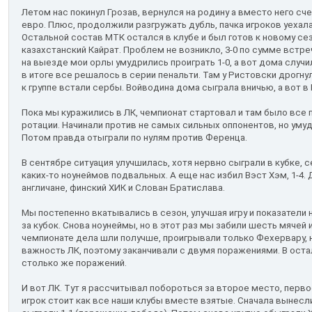
Летом нас покинул Грозав, вернулся на родину а вместо него с
евро. Плюс, продолжили разгружать дубль, пачка игроков уехала
Остальной состав МТК остался в клубе и был готов к новому сез
казахстанский Кайрат. Проблем не возникло, 3-0 по сумме встре
на выезде мои орлы умудрились проиграть 1-0, а вот дома случи
в итоге все решалось в серии пенальти. Там у Ристовски дрогну
к группе встали сербы. Войводина дома сыграла вничью, а вот в 
Пока мы куражились в ЛК, чемпионат стартовал и там было все п
ротации. Начинали против не самых сильных оппонентов, но умуд
Потом правда отыграли по нулям против Ференца.
В сентябре ситуация улучшилась, хотя нервно сыграли в кубке, с
каких-то ноунеймов подвальных. А еще нас избил Вэст Хэм, 1-4. 
англичане, финский ХИК и Слован Братислава.
Мы постепенно вкатывались в сезон, улучшая игру и показатели 
за кубок. Снова ноунеймы, но в этот раз мы забили шесть мячей 
чемпионате дела шли получше, проигрывали только Фехервару, н
важность ЛК, поэтому заканчивали с двумя поражениями. В осталь
столько же поражений.
И вот ЛК. Тут я рассчитывал побороться за второе место, перво
игрок стоит как все наши клубы вместе взятые. Сначала вынесли