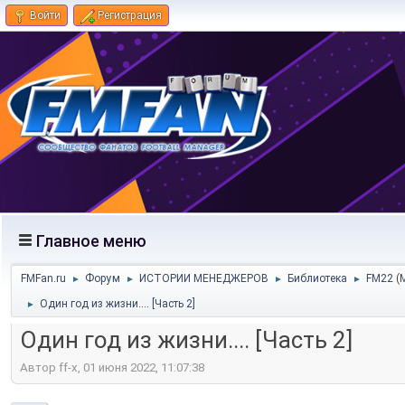
Войти
Регистрация
Главное меню
FMFan.ru
Форум
ИСТОРИИ МЕНЕДЖЕРОВ
Библиотека
FM22
(
►
►
►
►
Один год из жизни.... [Часть 2]
►
Один год из жизни.... [Часть 2]
Автор ff-x, 01 июня 2022, 11:07:38