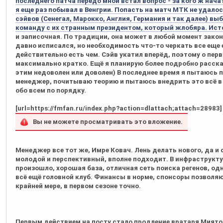
последнего патча передо мной встал вопрос - за кого ж начат
я еще раз побывал в Венгрии. Попасть на матч МТК не удало
сэйвов (Сенегал, Марокко, Англия, Германия и так далее) в
команду с их странным президентом, который жлобяра. Ист
и записочная. По традиции, она может в любой момент законч
давно исписался, но необходимость что-то черкать все еще е
действительно есть чем. Сэйв укатил вперёд, поэтому о пер
максимально кратко. Ещё я планирую более подробно рассказ
этим недоволен или доволен) В последнее время я пытаюсь п
менеджер, почитываю теорию и пытаюсь внедрить это всё в 
обо всем по порядку.
[url=https://fmfan.ru/index.php?action=dlattach;attach=28983]
Вы не можете просматривать это вложение.
Менеджер все тот же, Имре Ковач. Лень делать нового, да и 
молодой и перспективный, вполне подходит. В инфраструкту
произошло, хорошая база, отличная сеть поиска регенов, одн
всё ещё головной клуб. Финансы в норме, спонсоры позволяю
крайней мере, в первом сезоне точно.
Первым действием на посту стало продление вратаря Миятов