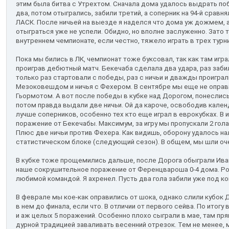
этим была битва с Утрехтом. Сначала дома удалось выдрать побе
два, потом отыгрались, забили третий, а соперник на 94-й сравн
ЛАСК. После ничьей на выезде я наделся что дома уж дожмем, аг
отыграться уже не успели. Обидно, но вполне заслуженно. Зато
внутреннем чемпионате, если честно, тяжело играть в трех турн
Пока мы бились в ЛК, чемпионат тоже буксовал, так как там игр
проиграв дебютный матч. Бекечаба сделала два удара, раз заби
только раз стартовали с победы, раз с ничьи и дважды проигра
Мезоковешдом и ничья с Фехером. В сентябре мы еще не оправил
Гьормотом. А вот после победы в кубке над Дорогом, понеслис
потом правда выдали две ничьи. Ой да кароче, освободив кале
лучше соперников, особенно тех кто еще играл в еврокубках. В ито
поражение от Бекечабы. Максимум, за игру мы пропускали 2 гола,
Плюс две ничьи против Фехера. Как видишь, оборону удалось на
статистическом блоке (следующий сезон). В общем, мы шли оч
В кубке тоже прощемились дальше, после Дорога обыграли Ива
наше сокрушительное поражение от Ференцвароша 0-4 дома. Ро
любимой командой. Я ахренел. Пусть два гола забили уже под ко
В феврале мы кое-как оправились от шока, однако слили кубок Д
в нем до финала, если что. В отличии от первого сейва. По итогу
и аж целых 5 поражений. Особенно плохо сыграли в мае, там пря
дурной традицией заваливать весенний отрезок. Тем не менее, 