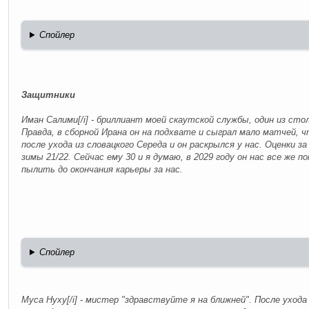
Спойлер
Защитники
Иман Салими[/i] - бриллиант моей скаутской службы, один из сто
Правда, в сборной Ирана он на подхвате и сыграл мало матчей, ч
после ухода из словацкого Середа и он раскрылся у нас. Оценки за
зимы 21/22. Сейчас ему 30 и я думаю, в 2029 году он нас все же 
пылить до окончания карьеры за нас.
Спойлер
Муса Нуху[/i] - мистер "здравствуйте я на ближней". После уход