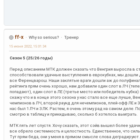
ff-x
Why so serious?
Тренер
15 июня 2022, 15:01:34
Сезон 5 (25/26 годы)
Перед описанием МТК должен сказать что Венгрия выросла в ст
способствовали удачные выступления в еврокубках, мы дошли д
все Ференцварош. Наши заклятые враги дошли аж до полуфинала
рейтинга прям очень хорошо, нам добавили один слот в ЛЧ (теп
попадают), один слот в ЛЕ (третье место или победитель кубка) и
скажу что и в конце этого сезона у нас стало все еще лучше, Венг
чемпионов в ЛЧ, второй раунд для нечемпионов, плей-офф ЛЕ и 3 и
нас был 1 ЛЧ и 3 ЛК. Растем, я очень этому рад на самом деле. 
смотрю в таблицу и прикидываю, сколько б хотелось выиграть.
МТК пять лет спустя. Хочу сказать, этот сэйв вышел более уда
все обрело системность и целостность. Единственное, что силь
Тут прям беда, они у меня в прямом смысле слова деградируют.