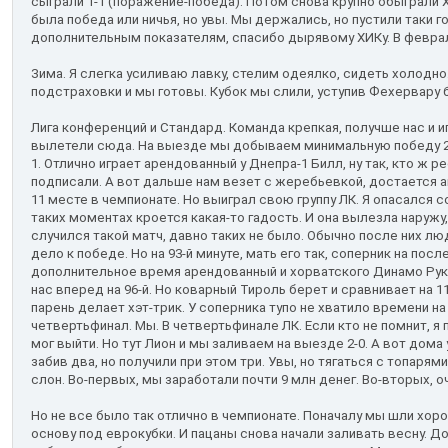
сыграли 1-1 (поражение-победа). Потом снова крупно обыграли Х
была победа или ничья, но увы. Мы держались, но пустили таки г
дополнительным показателям, спасибо дырявому ХИКу. В февра
Зима. Я слегка усиливаю лавку, стелим одеялко, сидеть холодн
подстраховки и мы готовы. Кубок мы слили, уступив Фехервару 
Лига конференций и Стандард. Команда крепкая, получше нас и и
вылетели сюда. На выезде мы добываем минимальную победу 2-1
1. Отлично играет арендованный у Днепра-1 Билл, ну так, кто ж ре
подписали. А вот дальше нам везет с жеребьевкой, достается а
11 месте в чемпионате. Но выиграл свою группу ЛК. Я опасался со
таких моментах кроется какая-то гадость. И она вылезла наружу,
случился такой матч, давно таких не было. Обычно после них лю
дело к победе. Но на 93-й минуте, мать его так, соперник на пос
дополнительное время арендованный и хорватского Динамо Рук
нас вперед на 96-й. Но коварный Тироль берет и сравнивает на 111
парень делает хэт-трик. У соперника тупо не хватило времени на
четвертьфинал. Мы. В четвертьфинале ЛК. Если кто не помнит, я 
мог выйти. Но тут Лион и мы заливаем на выезде 2-0. А вот дом
забив два, но получили при этом три. Увы, но тягаться с топарям
слон. Во-первых, мы заработали почти 9 млн денег. Во-вторых, о
Но не все было так отлично в чемпионате. Поначалу мы шли хоро
основу под еврокубки. И пацаны снова начали заливать весну. Д