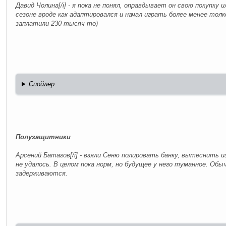
Давид Чолина[/i] - я пока не понял, оправдывает он свою покупку 
сезоне вроде как адаптировался и начал играть более менее толк
заплатили 230 тысяч то)
Спойлер
Полузащитники
Арсений Батагов[/i] - взяли Сеню полировать банку, вытеснить и
не удалось. В целом пока норм, но будущее у него туманное. Обы
задерживаются.