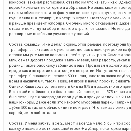
юниоров, закачал расписания, ставлю им что качать и как. Однак
первой команды некоторые и добрались. Не знаю, может трене
отчеты обманывают и по факту они не такие уж и крутые, как мн
годы взяла ВСЕ турниры, в которых играла. Поэтому я своей ю19 
и раньше президент жлобяра. Он очень много отказывает, даже к
отвезти команду на сбор в теплые страны, отказался. Но иногда
расширение штаба или улучшение условий.
Состав команды. Я не делал скриншотов раньше, поэтому они бу
трансферная активность у меня сводилась к поиску игроков на ф
сезона мы уже могли позволить себе купить игрока. Самое дорог
млн, самая дорогая продажа 1 млн - Мезей, моя радость, уехал в
родину. Также расскажу забавную вещь. Продавал я одного игрока
вроде как и не против остаться, и я не против. Но тут он чет нач
трансфер. Я сначала выставил 500 тысяч, налетела пачка клубов,
всем и накинул 875 тысяч. Пришел игрок и начал просить снизить 
Однако, Кишварда успела кинуть бид на 875 и я радостно его прин
Вот такой вот бизнес, то был хороший парень, но за 875 тысяч я 
был сезон, где я распродал свой дубль и прочую мелочь на 2.1 
наши юниоры, даже если это какой-то мусорный парень. Наприм
дубля 500 штук, он сейчас сидит и не играет. Что там за логика у 
парней, чет я заболтался.
Состав. У меня забиты все 25 мест и всегда мало. Я бы и три сос
каждую позицию есть основной игрок + дублер, некоторые парни