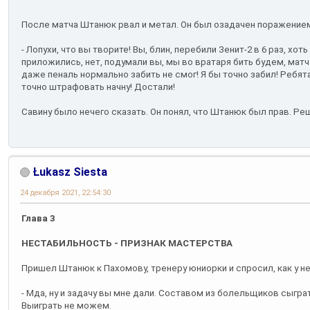
После матча Штанюк рвал и метал. Он был озадачен поражение
- Лопухи, что вы творите! Вы, блин, перебили Зенит-2 в 6 раз, хо
приложились, нет, подумали вы, мы во вратаря бить будем, матч 
даже пеналь нормально забить не смог! Я бы точно забил! Ребят
точно штрафовать начну! Достали!
Савину было нечего сказать. Он понял, что Штанюк был прав. Ре
Łukasz Siesta
24 декабря 2021, 22:54:30
Глава 3
НЕСТАБИЛЬНОСТЬ - ПРИЗНАК МАСТЕРСТВА
Пришел Штанюк к Пахомову, тренеру юниорки и спросил, как у не
- Мда, ну и задачу вы мне дали. Составом из болельщиков сыграт
Выиграть не можем.