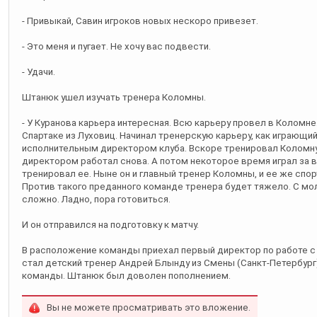
- Привыкай, Савин игроков новых нескоро привезет.
- Это меня и пугает. Не хочу вас подвести.
- Удачи.
Штанюк ушел изучать тренера Коломны.
- У Куранова карьера интересная. Всю карьеру провел в Коломне. 
Спартаке из Луховиц. Начинал тренерскую карьеру, как играющ
исполнительным директором клуба. Вскоре тренировал Коломн
директором работал снова. А потом некоторое время играл за
тренировал ее. Ныне он и главный тренер Коломны, и ее же спо
Против такого преданного команде тренера будет тяжело. С мо
сложно. Ладно, пора готовиться.
И он отправился на подготовку к матчу.
В расположение команды приехал первый директор по работе 
стал детский тренер Андрей Блынду из Смены (Санкт-Петербург)
команды. Штанюк был доволен пополнением.
Вы не можете просматривать это вложение.