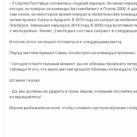
- У Сергея Полтавца сложилась скудная карьера. Он начал карьер
погодя, он поиграл за команды Автомобилист и Псков-2000. А д
там сезон, он некоторое время поиграл в любительских команда
затем провел 3 игры в Арарате. В 2010 году он сыграл за любите
Эльбрусе. Завершил карьеру в 2014 году. В 2020 году возглавил
с молодежью. Значит, 2 молодых состава сыграют в следующе
И после этого он пошел готовиться к следующему матчу.
Перед матчем пришел Савин, посмотрел на команду и произнес:
- Сегодня ответственный момент: вы не обязаны проиграть пите
таблицы! И что, что мало матчей прошло! Обязаны побеждать! Та
Штанюк сказал:
- Да, мы должны не ударить в грязь лицом, соперник послабее н
возвращайтесь!
Игроки выбежали на поле, чтобы сломать настрой игрокам сопе