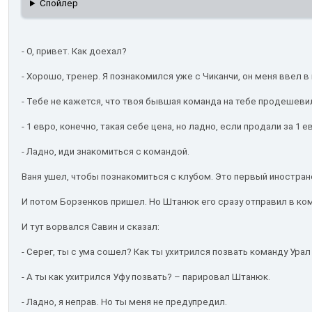
Спойлер
- О, привет. Как доехал?
- Хорошо, тренер. Я познакомился уже с Чиканчи, он меня ввел в 
- Тебе не кажется, что твоя бывшая команда на тебе продешеви
- 1 евро, конечно, такая себе цена, но ладно, если продали за 1 е
- Ладно, иди знакомиться с командой.
Ваня ушел, чтобы познакомиться с клубом. Это первый иностран
И потом Борзенков пришел. Но Штанюк его сразу отправил в кома
И тут ворвался Савин и сказал:
- Серег, ты с ума сошел? Как ты ухитрился позвать команду Урал
- А ты как ухитрился Уфу позвать? – парировал Штанюк.
- Ладно, я неправ. Но ты меня не предупредил.