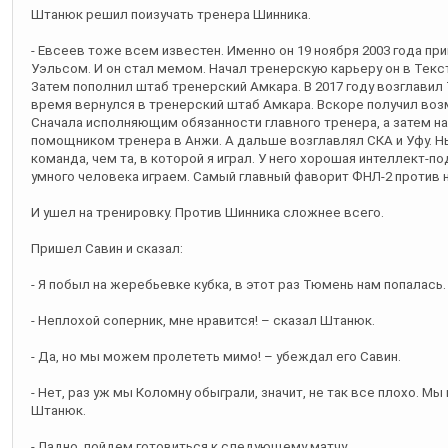
Штанюк решил поизучать тренера Шинника.
- Евсеев тоже всем известен. Именно он 19 ноября 2003 года пр
Уэльсом. И он стал мемом. Начал тренерскую карьеру он в Текс
Затем пополнил штаб тренерский Амкара. В 2017 году возглавил
время вернулся в тренерский штаб Амкара. Вскоре получил во
Сначала исполняющим обязанности главного тренера, а затем н
помощником тренера в Анжи. А дальше возглавлял СКА и Уфу. Нын
команда, чем та, в которой я играл. У него хорошая интеллект-под
умного человека играем. Самый главный фаворит ФНЛ-2 против н
И ушел на тренировку. Против Шинника сложнее всего.
Пришел Савин и сказал:
- Я побыл на жеребьевке кубка, в этот раз Тюмень нам попалась.
- Неплохой соперник, мне нравится! – сказал Штанюк.
- Да, но мы можем пролететь мимо! – убеждал его Савин.
- Нет, раз уж мы Коломну обыграли, значит, не так все плохо. 
Штанюк.
- Ладно, пойдем готовиться к следующему матчу.