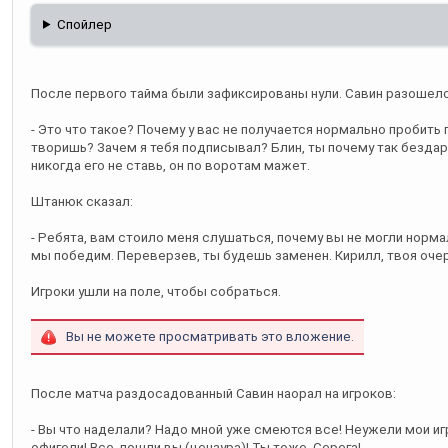
Спойлер
После первого тайма были зафиксированы нули. Савин разошелс
- Это что такое? Почему у вас не получается нормально пробить
творишь? Зачем я тебя подписывал? Блин, ты почему так бездар
никогда его не ставь, он по воротам мажет.
Штанюк сказал:
- Ребята, вам стоило меня слушаться, почему вы не могли норма
мы победим. Переверзев, ты будешь заменен. Кирилл, твоя очер
Игроки ушли на поле, чтобы собраться.
Вы не можете просматривать это вложение.
После матча раздосадованный Савин наорал на игроков:
- Вы что наделали? Надо мной уже смеются все! Неужели мои и
офигели! Все, пошли вы (цензура)! Ты тоже, Серега!