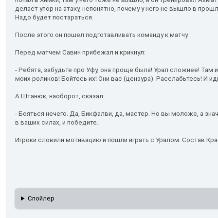
делает упор на атаку, непонятно, почему у него не вышло в прош
Надо будет постараться.
После этого он пошел подготавливать команду к матчу.
Перед матчем Савин прибежал и крикнул:
- Ребята, забудьте про Уфу, она проще была! Урал сложнее! Там 
моих роликов! Бойтесь их! Они вас (цензура). Расслабьтесь! И ид
А Штанюк, наоборот, сказал:
- Бояться нечего. Да, Бикфалви, да, мастер. Но вы моложе, а зна
в ваших силах, и победите.
Игроки словили мотивацию и пошли играть с Уралом. Состав Кр
Спойлер