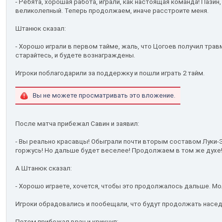
- Ребята, хорошая работа, играли, как настоящая команда! Пазин
великолепный. Теперь продолжаем, иначе расстроите меня.
Штанюк сказал:
- Хорошо играли в первом тайме, жаль, что Цогоев получил травм
старайтесь, и будете вознаграждены.
Игроки поблагодарили за поддержку и пошли играть 2 тайм.
Вы не можете просматривать это вложение.
После матча прибежал Савин и заявил:
- Вы реально красавцы! Обыграли почти вторым составом Луки-Э
горжусь! Но дальше будет веселее! Продолжаем в том же духе!
А Штанюк сказал:
- Хорошо играете, хочется, чтобы это продолжалось дальше. М
Игроки обрадовались и пообещали, что будут продолжать насед
Потом прибежал врач и крикнул: