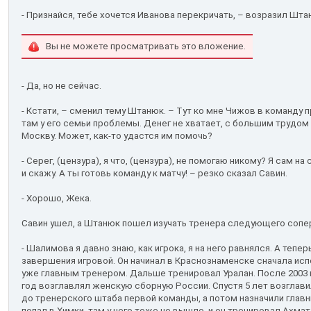
- Признайся, тебе хочется Иванова перекричать, – возразил Шта
Вы не можете просматривать это вложение.
- Да, но не сейчас.
- Кстати, – сменил тему Штанюк. – Тут ко мне Чижов в команду п
там у его семьи проблемы. Денег не хватает, с большим трудом
Москву. Может, как-то удастся им помочь?
- Серег, (цензура), я что, (цензура), не помогаю никому? Я сам н
и скажу. А ты готовь команду к матчу! – резко сказал Савин.
- Хорошо, Жека.
Савин ушел, а Штанюк пошел изучать тренера следующего сопе
- Шалимова я давно знаю, как игрока, я на него равнялся. А тепе
завершения игровой. Он начинал в Краснознаменске сначала ис
уже главным тренером. Дальше тренировал Уралан. После 2003 го
год возглавлял женскую сборную России. Спустя 5 лет возглави
до тренерского штаба первой команды, а потом назначили главны
попал в Химки, там у него тоже не вышло, и он тренировал Ахмат.