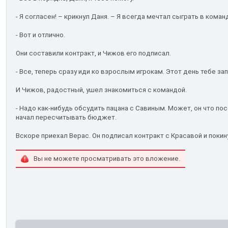
- Я согласен! – крикнул Даня. – Я всегда мечтал сыграть в коман
- Вот и отлично.
Они составили контракт, и Чижов его подписал.
- Все, теперь сразу иди ко взрослым игрокам. Этот день тебе за
И Чижов, радостный, ушел знакомиться с командой.
- Надо как-нибудь обсудить пацана с Савиным. Может, он что п
начал пересчитывать бюджет.
Вскоре приехал Верас. Он подписал контракт с Красавой и покин
Вы не можете просматривать это вложение.