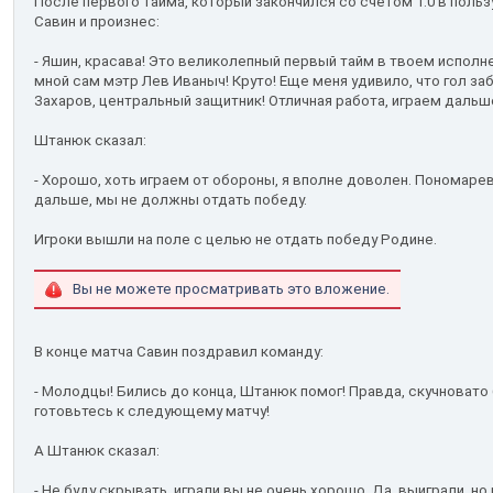
После первого тайма, который закончился со счетом 1:0 в польз
Савин и произнес:
- Яшин, красава! Это великолепный первый тайм в твоем исполн
мной сам мэтр Лев Иваныч! Круто! Еще меня удивило, что гол за
Захаров, центральный защитник! Отличная работа, играем дальш
Штанюк сказал:
- Хорошо, хоть играем от обороны, я вполне доволен. Пономаре
дальше, мы не должны отдать победу.
Игроки вышли на поле с целью не отдать победу Родине.
Вы не можете просматривать это вложение.
В конце матча Савин поздравил команду:
- Молодцы! Бились до конца, Штанюк помог! Правда, скучновато 
готовьтесь к следующему матчу!
А Штанюк сказал:
- Не буду скрывать, играли вы не очень хорошо. Да, выиграли, н