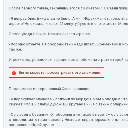
После первого тайма, закончившегося со счетом 1:1, Савин приш
- Я неправ был, Бикфалви не было. А мяч Ибрахимая был реаль
играете! Не ожидал, что вы 21 минуту будете в счете вести. Мо
После ухода Савина Штанюк сказал игрокам:
- Хорошо играете. От обороны так и надо играть. Временами в ко
так же.
Игроки воодушевились, зарядились и побежали играть второй т
Вы не можете просматривать это вложение.
После матча взъерошенный Савин произнес:
- Я перекричал Иванова и получил по морде! Но вы молодцы! Что
скажет, что вы слабы духом! Вы крутые! Ничья с таким соперник
- Согласен с Савиным. От обороны и не такое бывает, – соглас
отыграли, вы готовы к сезону. Чижов отыграл нормально для пер
посложнее. Играй лучше.