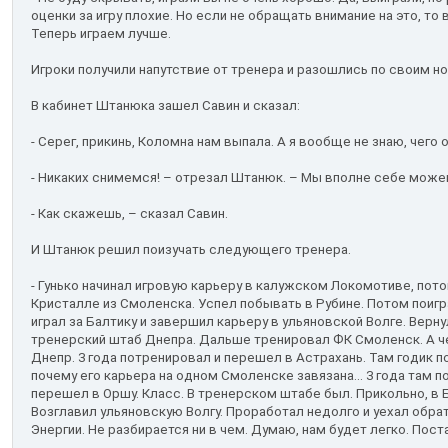
оценки за игру плохие. Но если не обращать внимание на это, то
Теперь играем лучше.
Игроки получили напутствие от тренера и разошлись по своим н
В кабинет Штанюка зашел Савин и сказал:
- Серег, прикинь, Коломна нам выпала. А я вообще не знаю, чего
- Никаких снимемся! – отрезал Штанюк. – Мы вполне себе може
- Как скажешь, – сказал Савин.
И Штанюк решил поизучать следующего тренера.
- Гунько начинал игровую карьеру в калужском Локомотиве, пот
Кристалле из Смоленска. Успел побывать в Рубине. Потом поиг
играл за Балтику и завершил карьеру в ульяновской Волге. Верн
тренерский штаб Днепра. Дальше тренировал ФК Смоленск. А ч
Днепр. 3 года потренировал и перешел в Астрахань. Там годик п
почему его карьера на одном Смоленске завязана... 3 года там 
перешел в Оршу. Класс. В тренерском штабе был. Прикольно, в 
Возглавил ульяновскую Волгу. Проработал недолго и уехал обрат
Энергии. Не разбирается ни в чем. Думаю, нам будет легко. Пос