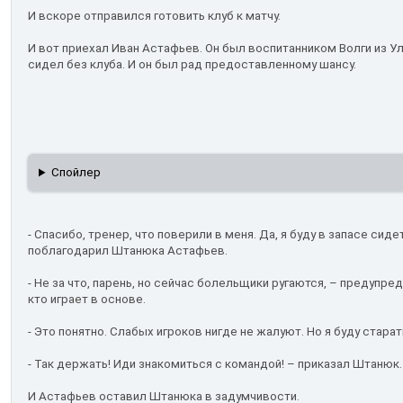
И вскоре отправился готовить клуб к матчу.
И вот приехал Иван Астафьев. Он был воспитанником Волги из Ул
сидел без клуба. И он был рад предоставленному шансу.
Спойлер
- Спасибо, тренер, что поверили в меня. Да, я буду в запасе сиде
поблагодарил Штанюка Астафьев.
- Не за что, парень, но сейчас болельщики ругаются, – предупред
кто играет в основе.
- Это понятно. Слабых игроков нигде не жалуют. Но я буду старат
- Так держать! Иди знакомиться с командой! – приказал Штанюк.
И Астафьев оставил Штанюка в задумчивости.