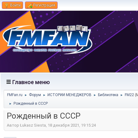
Войти
Регистрация
Главное меню
FMFan.ru
Форум
ИСТОРИИ МЕНЕДЖЕРОВ
Библиотека
FM22
(
►
►
►
►
Рожденный в СССР
►
Рожденный в СССР
Автор Łukasz Siesta, 18 декабря 2021, 19:15:24