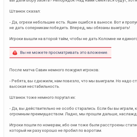
вы дали Бору забить? Непорядок! Над нами смеяться будут, хотя
Штанюк сказал:
- Да, огрехи небольшие есть. Яшин ошибся в выносе. Вот и пропу
не дать соперникам победить. Вперед, мы обязаны выиграть!
Игроки вышли на второй тайм, чтобы не дать Коломне ни единог
Вы не можете просматривать это вложение.
После матча Савин немного пожурил игроков:
- Ребята, вы сдюжили, нам повезло, что мы выиграли. Но надо ст
высокая нестабильность.
Штанюк тоже немного поругал их:
- Да, вы действительно не особо старались. Если бы вы играли, 
огромным преимуществом. Ладно, мы прошли дальше, наслажд
Игроки пошли по номерам, ибо они тоже были расстроены стати
который ни разу хорошо не пробил по воротам.