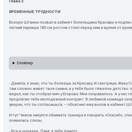
Глава 2
ВРЕМЕННЫЕ ТРУДНОСТИ
Вскоре Штанюк позвал в кабинет болельщика Красавы и подписч
летний парниша 185 см ростом стоял перед ним и время от вре
Спойлер
- Данила, я знаю, что ты болеешь за Красаву. И смотришь Жеку Са
там сложно живет твоя семья, и у тебя было тяжелое детство. И
видел, как ты отобрал мяч у Егорова. Мне понравилось. А у нас 
предлагаю тебе молодежный контракт. В любимой команде сыгр
уверен, что ты согласишься, – объяснил ему вызов в кабинет Ш
И тут Чижов кинулся обнимать тренера и говорить «Спасибо, спас
появились слезы.
- Все в порядке, Даня, я тебе помогу.