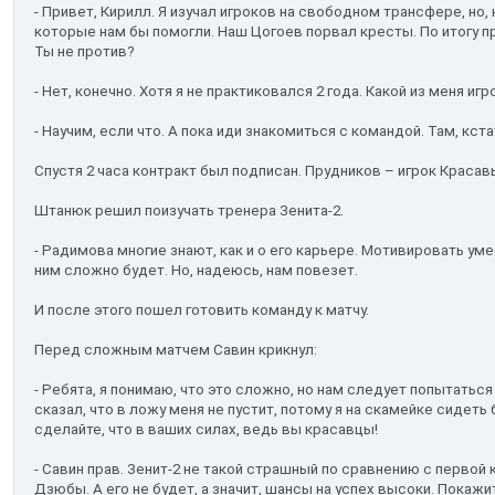
- Привет, Кирилл. Я изучал игроков на свободном трансфере, но, 
которые нам бы помогли. Наш Цогоев порвал кресты. По итогу п
Ты не против?
- Нет, конечно. Хотя я не практиковался 2 года. Какой из меня игр
- Научим, если что. А пока иди знакомиться с командой. Там, кст
Спустя 2 часа контракт был подписан. Прудников – игрок Красав
Штанюк решил поизучать тренера Зенита-2.
- Радимова многие знают, как и о его карьере. Мотивировать умее
ним сложно будет. Но, надеюсь, нам повезет.
И после этого пошел готовить команду к матчу.
Перед сложным матчем Савин крикнул:
- Ребята, я понимаю, что это сложно, но нам следует попытатьс
сказал, что в ложу меня не пустит, потому я на скамейке сидеть 
сделайте, что в ваших силах, ведь вы красавцы!
- Савин прав. Зенит-2 не такой страшный по сравнению с первой 
Дзюбы. А его не будет, а значит, шансы на успех высоки. Покажи