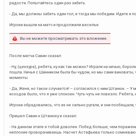
радости. Попытайтесь один раз забить.
- Да, мы должны забить один гол, и тогда мы победим. Идите и 
Игроки вышли на матч и продолжили веселье.
Вы не можете просматривать это вложение.
После матча Савин сказал:
- Ну, (цензура), ребята, ну как так можно? Играли на ничью, борол
пошла. Ничья с Шинником была бы чудом, но мы сами виноваты,
моменты.
- Да, Женя, но такое случается! – согласился с ним Штанюк. – У 
исходов было, что я уже спокоен. Чуть-чуть не повезло. Ребята, 
Игроки обрадовались, что их не сильно ругали, и они пообещали, 
Пришел Савин к Штанюку и сказал:
- На данном этапе я тобой доволен. Побед больше, чем пораже
неплохие проворачиваешь. Насчет Астафьева только сомневаюс