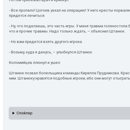
- Все пропало! Цогоев уехал на операцию! У него кресты порвалис
придется лечиться.
- Ну, что поделаешь, это часть игры. У меня травма голеностопа
что и прочие травмы. Надо только ждать, – объяснил Штанюк.
- Но вам придется взять другого игрока.
- Возьму, куда я денусь, – улыбнулся Штанюк.
Коломийцев плюнул и ушел.
Штанюк позвал болельщика команды Кирилла Прудникова. Краси
ним. Штанюку нравятся подобные игроки, ибо они могут отыграт
Спойлер