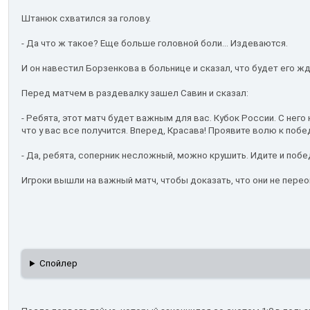
Штанюк схватился за голову.
- Да что ж такое? Еще больше головной боли... Издеваются.
И он навестил Борзенкова в больнице и сказал, что будет его ж
Перед матчем в раздевалку зашел Савин и сказал:
- Ребята, этот матч будет важным для вас. Кубок России. С него 
что у вас все получится. Вперед, Красава! Проявите волю к побе
- Да, ребята, соперник несложный, можно крушить. Идите и побе
Игроки вышли на важный матч, чтобы доказать, что они не пере
Спойлер