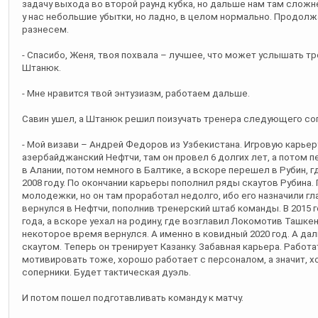
задачу выхода во второй раунд кубка, но дальше нам там сложне
у нас небольшие убытки, но ладно, в целом нормально. Продолжа
разнесем.
- Спасибо, Женя, твоя похвала – лучшее, что может услышать тр
Штанюк.
- Мне нравится твой энтузиазм, работаем дальше.
Савин ушел, а Штанюк решил поизучать тренера следующего со
- Мой визави – Андрей Федоров из Узбекистана. Игровую карьеру 
азербайджанский Нефтчи, там он провел 6 долгих лет, а потом п
в Алании, потом немного в Балтике, а вскоре перешел в Рубин, г
2008 году. По окончании карьеры пополнил ряды скаутов Рубина.
молодежки, но он там проработал недолго, ибо его назначили гл
вернулся в Нефтчи, пополнив тренерский штаб команды. В 2015 г
года, а вскоре уехал на родину, где возглавил Локомотив Ташкен
некоторое время вернулся. А именно в ковидный 2020 год. А д
скаутом. Теперь он тренирует Казанку. Забавная карьера. Работ
мотивировать тоже, хорошо работает с персоналом, а значит, х
соперники. Будет тактическая дуэль.
И потом пошел подготавливать команду к матчу.