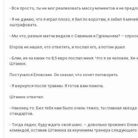
- Все просто, ты не мог реализовать массу моментов и не предла
- Я не думаю, что я играл плохо, я бил по воротам, я забил 6 мяч
оштрафовать.
- Мы что, разные матчи видели с Савиным и Гуренычем? – спрос
Егоров не нашел, что ответить, и послал его, а потом ушел.
- Блин, из-за каких-то 8,5 евро послал меня. Что я за человек. Х
Штанюк.
Постучался Еловских. Он сказал, что хочет поговорить.
- Я вернулся после травмы. Я готов вам помочь.
Штанюк ответил:
- Наконец-то. Без тебя нам было очень тяжко, ты главная звезд
стандартов.
- Тогда ладно, буду ждать свой шанс. – довольно произнес Елов
командой, оставив Штанюка за изучением тренера следующего 