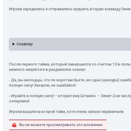
Игроки зарядились и отправились крушить вторую команду Зени
Спойлер
После первого тайма, который завершился со счетом 1:0 в польз
немного напрягся и в раздевалке сказал:
- Да, вы молодцы, что по воротам бьете, но одна (цензура) ошиб
полную силу! Захаров, не ошибайся!
- Играйте в полную силу! – вторил ему Штанюк. – Зенит-2 не зас
соперника!
Игроки вышли на второй тайм, хотя очень сильно нервничали.
Вы не можете просматривать это вложение.