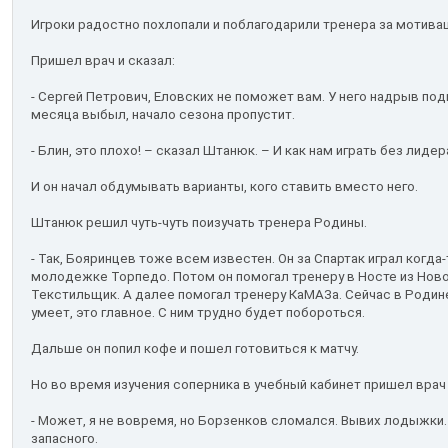
Игроки радостно похлопали и поблагодарили тренера за мотива
Пришел врач и сказал:
- Сергей Петрович, Еловских не поможет вам. У него надрыв по
месяца выбыл, начало сезона пропустит.
- Блин, это плохо! – сказал Штанюк. – И как нам играть без лидер
И он начал обдумывать варианты, кого ставить вместо него.
Штанюк решил чуть-чуть поизучать тренера Родины.
- Так, Бояринцев тоже всем известен. Он за Спартак играл когда
молодежке Торпедо. Потом он помогал тренеру в Носте из Ново
Текстильщик. А далее помогал тренеру КаМАЗа. Сейчас в Роди
умеет, это главное. С ним трудно будет побороться.
Дальше он попил кофе и пошел готовиться к матчу.
Но во время изучения соперника в учебный кабинет пришел врач 
- Может, я не вовремя, но Борзенков сломался. Вывих лодыжки.
запасного.