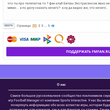
что ты про телепатов то ? фан клуб Битвы Экстрасенсов явно не 
мимо.... а по делу сказать нечего? а ну да видно же, что нечего...
1
2
3
...
5
Страницы
ВВЕРХ
ПОДДЕРЖАТЬ FMFAN.R
О нас
Самое большое русскоязычное сообщество поклонников сер
игр Football Manager от компании Sports Interactive. У нас Вы мож
почерпнуть информацию обо всех аспектах игры, которая буд
полезна как для новичков, так и для фанатов со стажем. Также