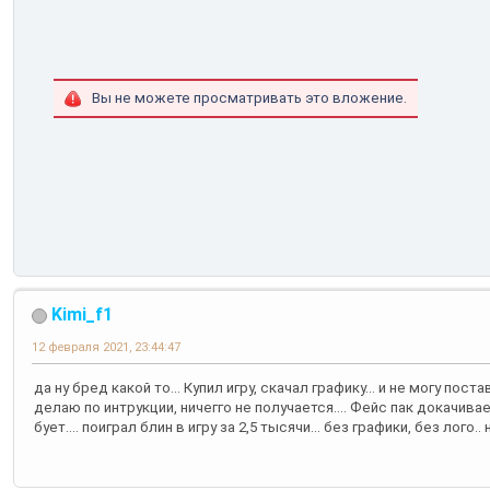
Вы не можете просматривать это вложение.
Kimi_f1
12 февраля 2021, 23:44:47
да ну бред какой то... Купил игру, скачал графику... и не могу пос
делаю по интрукции, ничегго не получается.... Фейс пак докачив
бует.... поиграл блин в игру за 2,5 тысячи... без графики, без лого.. 