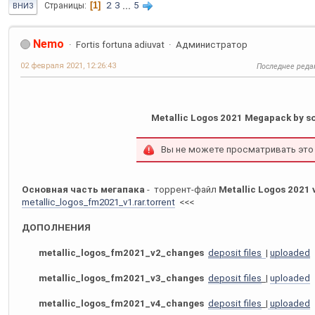
1
2
3
...
5
Страницы
ВНИЗ
Nemo
Fortis fortuna adiuvat
Администратор
02 февраля 2021, 12:26:43
Последнее реда
Metallic Logos 2021 Megapack by so
Вы не можете просматривать это
Основная часть мегапака
- торрент-файл
Metallic Logos 2021 
metallic_logos_fm2021_v1.rar.torrent
<<<
ДОПОЛНЕНИЯ
metallic_logos_fm2021_v2_changes
deposit files
|
uploaded
metallic_logos_fm2021_v3_changes
deposit files
|
uploaded
metallic_logos_fm2021_v4_changes
deposit files
|
uploaded