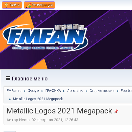
Войти
Регистрация
Главное меню
FMFan.ru
Форум
ГРАФИКА
Логотипы
Старые версии
Footba
►
►
►
►
►
Metallic Logos 2021 Megapack
►
Metallic Logos 2021 Megapack
Автор Nemo, 02 февраля 2021, 12:26:43