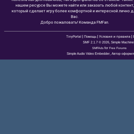
нашем ресурсе Вы можете найти или заказать любой контент
который сделает игру более комфортной и интересной лично д
Вас.
Добро пожаловать! Команда FMFan.
|
|
|
TinyPortal
Помощь
Условия и правила
,
SMF 2.1.7 © 2026
Simple Machine
for
SMFAds
Free Forums
,
Simple Audio Video Embedder
Автор оформле