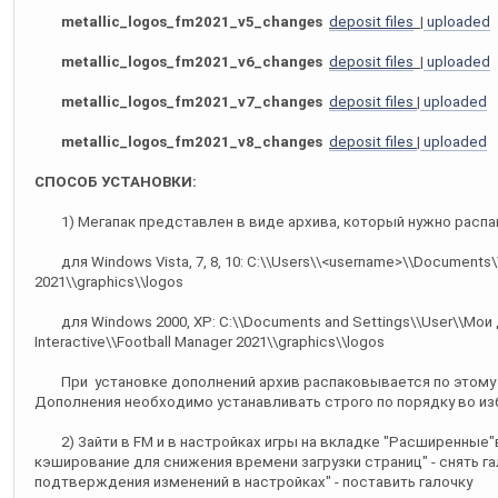
metallic_logos_fm2021_v5_changes
deposit files
|
uploaded
metallic_logos_fm2021_v6_changes
deposit files
|
uploaded
metallic_logos_fm2021_v7_changes
deposit files
|
uploaded
metallic_logos_fm2021_v8_changes
deposit files
|
uploaded
СПОСОБ УСТАНОВКИ:
1) Мегапак представлен в виде архива, который нужно распа
для Windows Vista, 7, 8, 10: C:\\Users\\<username>\\Documents\\S
2021\\graphics\\logos
для Windows 2000, XP: C:\\Documents and Settings\\User\\Мои
Interactive\\Football Manager 2021\\graphics\\logos
При установке дополнений архив распаковывается по этому ж
Дополнения необходимо устанавливать строго по порядку во и
2) Зайти в FM и в настройках игры на вкладке "Расширенные"
кэширование для снижения времени загрузки страниц" - снять га
подтверждения изменений в настройках" - поставить галочку