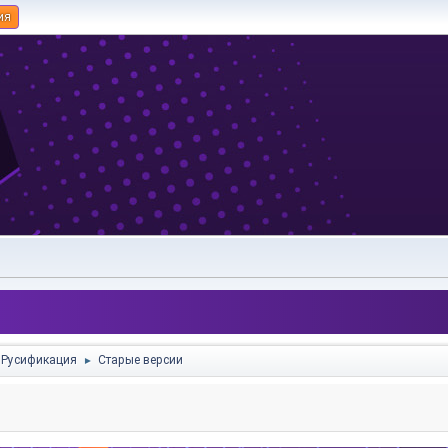
ия
Русификация
Старые версии
►