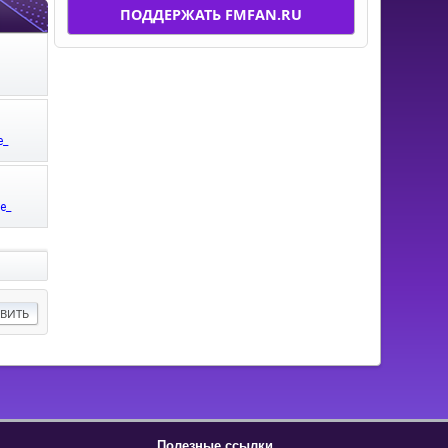
ПОДДЕРЖАТЬ FMFAN.RU
e_
e_
Полезные ссылки