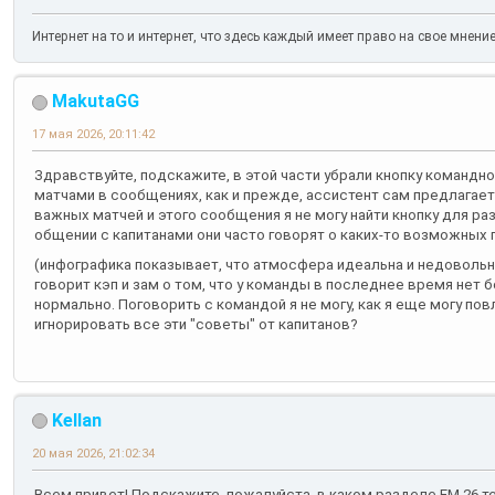
Интернет на то и интернет, что здесь каждый имеет право на свое мнени
MakutaGG
17 мая 2026, 20:11:42
Здравствуйте, подскажите, в этой части убрали кнопку команд
матчами в сообщениях, как и прежде, ассистент сам предлагает
важных матчей и этого сообщения я не могу найти кнопку для ра
общении с капитанами они часто говорят о каких-то возможных
(инфографика показывает, что атмосфера идеальна и недоволь
говорит кэп и зам о том, что у команды в последнее время нет б
нормально. Поговорить с командой я не могу, как я еще могу пов
игнорировать все эти "советы" от капитанов?
Kellan
20 мая 2026, 21:02:34
Всем привет! Подскажите, пожалуйста, в каком разделе FM 26 