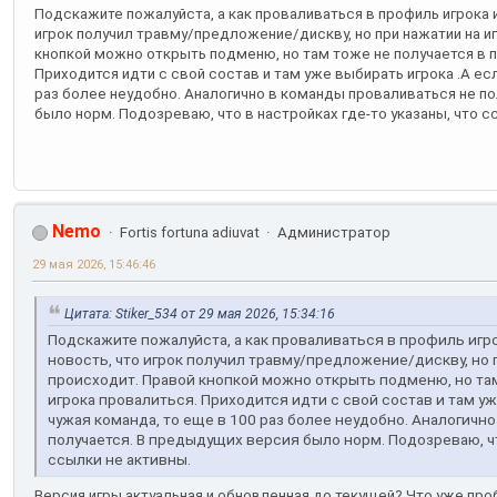
Подскажите пожалуйста, а как проваливаться в профиль игрока 
игрок получил травму/предложение/дискву, но при нажатии на иг
кнопкой можно открыть подменю, но там тоже не получается в 
Приходится идти с свой состав и там уже выбирать игрока .А есл
раз более неудобно. Аналогично в команды проваливаться не п
было норм. Подозреваю, что в настройках где-то указаны, что с
Nemo
Fortis fortuna adiuvat
Администратор
29 мая 2026, 15:46:46
Цитата: Stiker_534 от 29 мая 2026, 15:34:16
Подскажите пожалуйста, а как проваливаться в профиль игр
новость, что игрок получил травму/предложение/дискву, но п
происходит. Правой кнопкой можно открыть подменю, но та
игрока провалиться. Приходится идти с свой состав и там уж
чужая команда, то еще в 100 раз более неудобно. Аналогичн
получается. В предыдущих версия было норм. Подозреваю, что
ссылки не активны.
Версия игры актуальная и обновленная до текущей? Что уже про