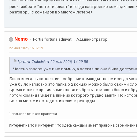
риск выбрать "не тот вариант" и тогда настроение команды лишь
разговоры с командой во многом лотерея
Nemo
Fortis fortuna adiuvat
Администратор
22 мая 2026, 16:02:19
Цитата: Trabelsi от 22 мая 2026, 14:29:50
Честно говоря уже и не помню, а всегда ли она была доступ
Была всегда в коллектив - собрание команды - но не всегда мож
уже было написано это палка о 2 концах можно было своими сл
время если не правильные слова выбрать то можно было и обр
потом команда уйдет в пике из которого трудно выйти. По истор
все на месте и есть достижения и рекорды.
1 пользователю это нравится.
Интернет на то и интернет, что здесь каждый имеет право на свое мнени