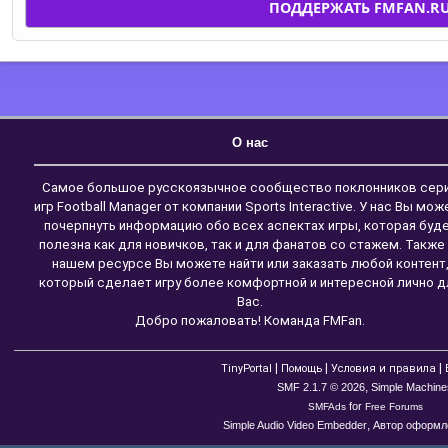
ПОДДЕРЖАТЬ FMFAN.R
О нас
Самое большое русскоязычное сообщество поклонников сер
игр Football Manager от компании Sports Interactive. У нас Вы мож
почерпнуть информацию обо всех аспектах игры, которая буд
полезна как для новичков, так и для фанатов со стажем. Также
нашем ресурсе Вы можете найти или заказать любой контент
который сделает игру более комфортной и интересной лично д
Вас.
Добро пожаловать! Команда FMFan.
|
|
|
TinyPortal
Помощь
Условия и правила
,
SMF 2.1.7 © 2026
Simple Machine
for
SMFAds
Free Forums
,
Simple Audio Video Embedder
Автор оформле