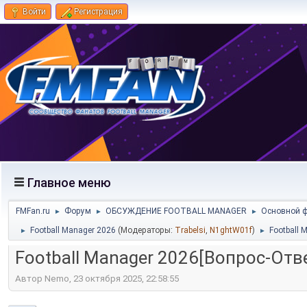
Войти
Регистрация
Главное меню
FMFan.ru
Форум
ОБСУЖДЕНИЕ FOOTBALL MANAGER
Основной 
►
►
►
Football Manager 2026
(Модераторы:
Trabelsi
,
N1ghtW01f
)
Football 
►
►
Football Manager 2026[Вопрос-Отв
Автор Nemo, 23 октября 2025, 22:58:55