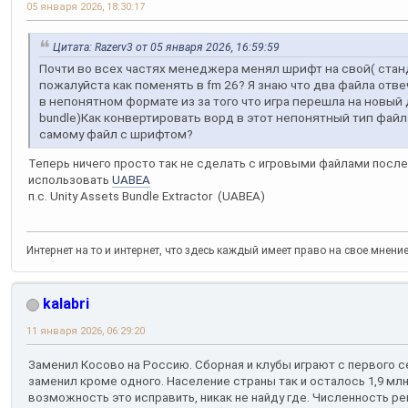
05 января 2026, 18:30:17
Цитата: Razerv3 от 05 января 2026, 16:59:59
Почти во всех частях менеджера менял шрифт на свой( стан
пожалуйста как поменять в fm 26? Я знаю что два файла отвеч
в непонятном формате из за того что игра перешла на новый
bundle)Как конвертировать ворд в этот непонятный тип файл
самому файл с шрифтом?
Теперь ничего просто так не сделать с игровыми файлами после
использовать
UABEA
п.с. Unity Assets Bundle Extractor (UABEA)
Интернет на то и интернет, что здесь каждый имеет право на свое мнени
kalabri
11 января 2026, 06:29:20
Заменил Косово на Россию. Сборная и клубы играют с первого с
заменил кроме одного. Население страны так и осталось 1,9 млн 
возможность это исправить, никак не найду где. Численность р