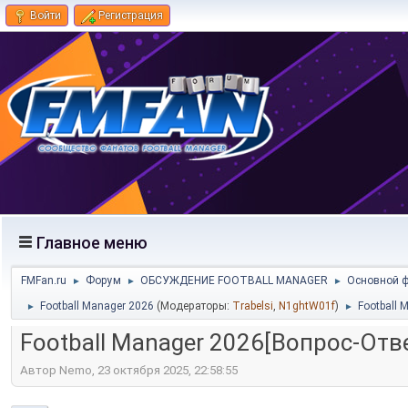
Войти
Регистрация
Главное меню
FMFan.ru
Форум
ОБСУЖДЕНИЕ FOOTBALL MANAGER
Основной 
►
►
►
Football Manager 2026
(Модераторы:
Trabelsi
,
N1ghtW01f
)
Football 
►
►
Football Manager 2026[Вопрос-Отв
Автор Nemo, 23 октября 2025, 22:58:55