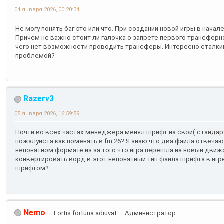
04 января 2026, 00:20:34
Не могу понять баг это или что. При создании новой игры в нача
Причем не важно стоит ли галочка о запрете первого трансферног
чего нет возможности проводить трансферы. Интересно сталкив
проблемой?
Razerv3
05 января 2026, 16:59:59
Почти во всех частях менеджера менял шрифт на свой( стандар
пожалуйста как поменять в fm 26? Я знаю что два файла отвечают
непонятном формате из за того что игра перешла на новый движо
конвертировать ворд в этот непонятный тип файла шрифта в игр
шрифтом?
Nemo
Fortis fortuna adiuvat
Администратор