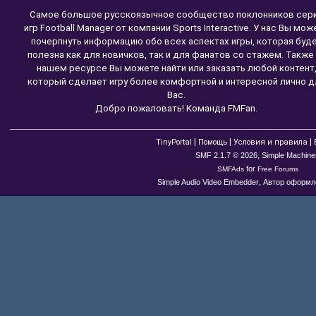
Самое большое русскоязычное сообщество поклонников сер
игр Football Manager от компании Sports Interactive. У нас Вы мож
почерпнуть информацию обо всех аспектах игры, которая буд
полезна как для новичков, так и для фанатов со стажем. Также
нашем ресурсе Вы можете найти или заказать любой контент
который сделает игру более комфортной и интересной лично д
Вас.
Добро пожаловать! Команда FMFan.
|
|
|
TinyPortal
Помощь
Условия и правила
,
SMF 2.1.7 © 2026
Simple Machine
for
SMFAds
Free Forums
,
Simple Audio Video Embedder
Автор оформле