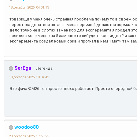
18 декабря 2025, 04:01:13
товарищи у меня очень странная проблема почему то в своем о
перестала делаться пятая замена первые 4 делаются нормально 
дело точно не в слотах замен ибо для эксперемнта я продел это
появляеться именно на 5 замене кто нибудь такое видел ? и как
эксперемента создал новый сэйв и прогнал в нем 1 матч там з
SerEga
Легенда
18 декабря 2025, 13:34:42
Это фича ФМ26 - он просто плохо работает. Просто очередной б
woodoo80
23 декабря 2025, 17:53:25