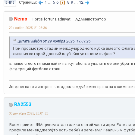
1
...
5
6
7
8
9
...
12
Страницы
ВНИЗ
Nemo
Fortis fortuna adiuvat
Администратор
29 ноября 2025, 21:05:36
Цитата: kalabri от 29 ноября 2025, 19:09:26
При просмотре стадии международного кубка вместо флага 
лиги, из которой данный клуб. Как установить флаг?
в папке с логотипами найти папку nations и удалить её или убрать
федераций футбола стран
Интернет на то и интернет, что здесь каждый имеет право на свое мнени
RA2553
03 декабря 2025, 23:01:28
Всем привет. ФМщиком стал только с этой части игры. Есть ли
профиле мененджеру(то есть себе) и регенам? Реальным футбо