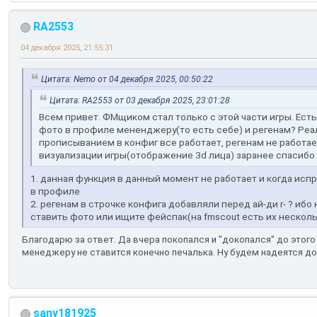
RA2553
04 декабря 2025, 21:55:31
Цитата: Nemo от 04 декабря 2025, 00:50:22
Цитата: RA2553 от 03 декабря 2025, 23:01:28
Всем привет. ФМщиком стал только с этой части игры. Ес
фото в профиле мененджеру(то есть себе) и регенам? Ре
прописыванием в конфиг все работает, регенам не работае
визуализации игры(отображение 3d лица) заранее спасибо 
1. данная функция в данный момент не работает и когда исп
в профиле
2. регенам в строчке конфига добавляли перед ай-ди r- ? ибо
ставить фото или ищите фейспак(на fmscout есть их несколь
Благодарю за ответ. Да вчера покопался и "докопался" до этого с
менеджеру не ставится конечно печалька. Ну будем надеятся д
sany181925