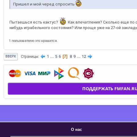
Пришел и мой черед спросить
Пытаешься есть кактус?
Как впечатления? Сколько еще по 
нибудь играбельного состояния? Или проще уже на 27-ой закла
1 пользователю это нравится.
1
...
5
6
7
8
9
...
12
Страницы
ВВЕРХ
ПОДДЕРЖАТЬ FMFAN.R
О нас