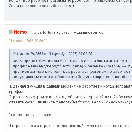
конфиг все работает, регенам не работает, не зависимо от нас
3d лица) заранее спасибо за ответ
Nemo
Fortis fortuna adiuvat
Администратор
04 декабря 2025, 00:50:22
Цитата: RA2553 от 03 декабря 2025, 23:01:28
Всем привет. ФМщиком стал только с этой части игры. Есть
профиле мененджеру(то есть себе) и регенам? Реальным фу
прописыванием в конфиг все работает, регенам не работает,
визуализации игры(отображение 3d лица) заранее спасибо з
1. данная функция в данный момент не работает и когда исправят
профиле
2. регенам в строчке конфига добавляли перед ай-ди r- ? ибо нач
ставить фото или ищите фейспак(на fmscout есть их несколько)
2 пользователям это нравится.
Интернет на то и интернет, что здесь каждый имеет право на свое мнени