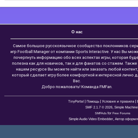
О нас
Самое большое русскоязычное сообщество поклонников сер
игр Football Manager от компании Sports Interactive. У нас Вы мож
почерпнуть информацию обо всех аспектах игры, которая буд
полезна как для новичков, так и для фанатов со стажем. Также
нашем ресурсе Вы можете найти или заказать любой контент
который сделает игру более комфортной и интересной лично д
Вас.
Добро пожаловать! Команда FMFan.
|
|
|
TinyPortal
Помощь
Условия и правила
,
SMF 2.1.7 © 2026
Simple Machine
for
SMFAds
Free Forums
,
Simple Audio Video Embedder
Автор оформле