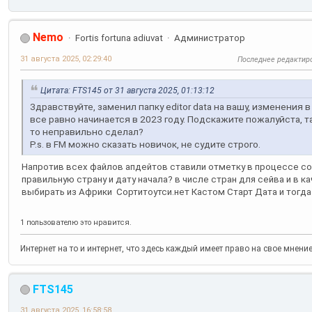
Nemo
Fortis fortuna adiuvat
Администратор
31 августа 2025, 02:29:40
Последнее редактир
Цитата: FTS145 от 31 августа 2025, 01:13:12
Здравствуйте, заменил папку editor data на вашу, изменения в
все равно начинается в 2023 году. Подскажите пожалуйста, т
то неправильно сделал?
P.s. в FM можно сказать новичок, не судите строго.
Напротив всех файлов апдейтов ставили отметку в процессе со
правильную страну и дату начала? в числе стран для сейва и в 
выбирать из Африки Сортитоутси.нет Кастом Старт Дата и тогд
1 пользователю это нравится.
Интернет на то и интернет, что здесь каждый имеет право на свое мнени
FTS145
31 августа 2025, 16:58:58