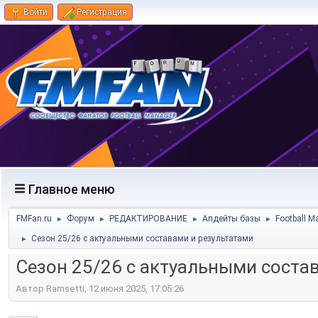
Войти
Регистрация
Главное меню
FMFan.ru
Форум
РЕДАКТИРОВАНИЕ
Апдейты базы
Football M
►
►
►
►
Сезон 25/26 с актуальными составами и результатами
►
Сезон 25/26 с актуальными соста
Автор Ramsetti, 12 июня 2025, 17:05:26