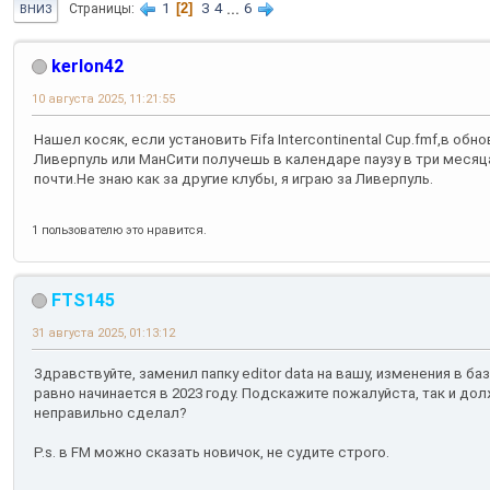
1
2
3
4
...
6
Страницы
ВНИЗ
kerlon42
10 августа 2025, 11:21:55
Нашел косяк, если установить Fifa Intercontinental Cup.fmf,в обнов
Ливерпуль или МанСити получешь в календаре паузу в три месяца
почти.Не знаю как за другие клубы, я играю за Ливерпуль.
1 пользователю это нравится.
FTS145
31 августа 2025, 01:13:12
Здравствуйте, заменил папку editor data на вашу, изменения в ба
равно начинается в 2023 году. Подскажите пожалуйста, так и дол
неправильно сделал?
P.s. в FM можно сказать новичок, не судите строго.