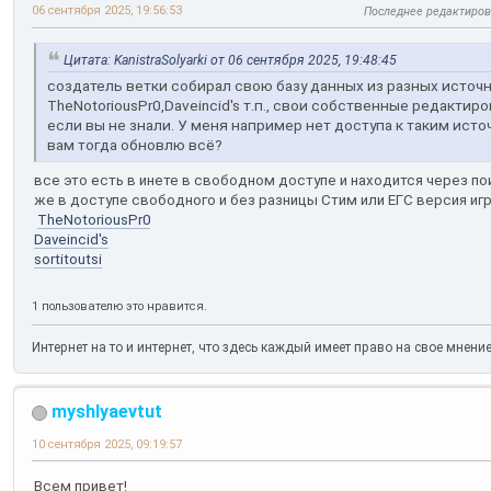
06 сентября 2025, 19:56:53
Последнее редактиро
Цитата: KanistraSolyarki от 06 сентября 2025, 19:48:45
создатель ветки собирал свою базу данных из разных источн
TheNotoriousPr0,Daveincid's т.п., свои собственные редактирова
если вы не знали. У меня например нет доступа к таким источ
вам тогда обновлю всё?
все это есть в инете в свободном доступе и находится через по
же в доступе свободного и без разницы Стим или ЕГС версия иг
TheNotoriousPr0
Daveincid's
sortitoutsi
1 пользователю это нравится.
Интернет на то и интернет, что здесь каждый имеет право на свое мнени
myshlyaevtut
10 сентября 2025, 09:19:57
Всем привет!