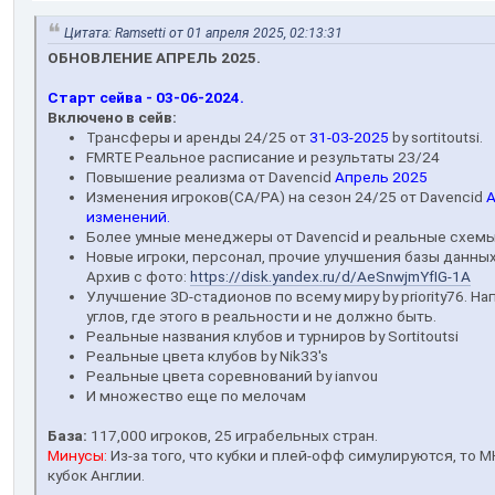
Цитата: Ramsetti от 01 апреля 2025, 02:13:31
ОБНОВЛЕНИЕ АПРЕЛЬ 2025.
Старт сейва - 03-06-2024.
Включено в сейв:
Трансферы и аренды 24/25 от
31-03-2025
by sortitoutsi.
FMRTE Реальное расписание и результаты 23/24
Повышение реализма от Davencid
Апрель 2025
Изменения игроков(CA/PA) на сезон 24/25 от Davencid
А
изменений.
Более умные менеджеры от Davencid и реальные схем
Новые игроки, персонал, прочие улучшения базы данны
Архив с фото:
https://disk.yandex.ru/d/AeSnwjmYfIG-1A
Улучшение 3D-стадионов по всему миру by priority76. На
углов, где этого в реальности и не должно быть.
Реальные названия клубов и турниров by Sortitoutsi
Реальные цвета клубов by Nik33's
Реальные цвета соревнований by ianvou
И множество еще по мелочам
База:
117,000 игроков, 25 играбельных стран.
Минусы:
Из-за того, что кубки и плей-офф симулируются, то МЮ
кубок Англии.