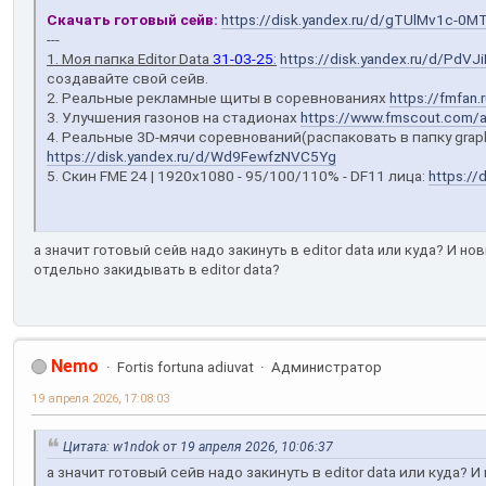
Скачать готовый сейв:
https://disk.yandex.ru/d/gTUlMv1c-0M
---
1. Моя папка Editor Data
31-03-25
:
https://disk.yandex.ru/d/PdV
создавайте свой сейв.
2. Реальные рекламные щиты в соревнованиях
https://fmfan
3. Улучшения газонов на стадионах
https://www.fmscout.com/a-
4. Реальные 3D-мячи соревнований(распаковать в папку graph
https://disk.yandex.ru/d/Wd9FewfzNVC5Yg
5. Скин FME 24 | 1920x1080 - 95/100/110% - DF11 лица:
https:/
а значит готовый сейв надо закинуть в editor data или куда? И но
отдельно закидывать в editor data?
Nemo
Fortis fortuna adiuvat
Администратор
19 апреля 2026, 17:08:03
Цитата: w1ndok от 19 апреля 2026, 10:06:37
а значит готовый сейв надо закинуть в editor data или куда? И