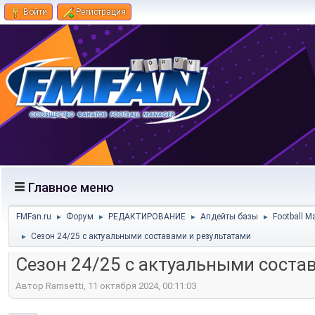
Войти
Регистрация
Главное меню
FMFan.ru
Форум
РЕДАКТИРОВАНИЕ
Апдейты базы
Football M
►
►
►
►
Сезон 24/25 с актуальными составами и результатами
►
Сезон 24/25 с актуальными соста
Автор Ramsetti, 11 октября 2024, 00:11:03