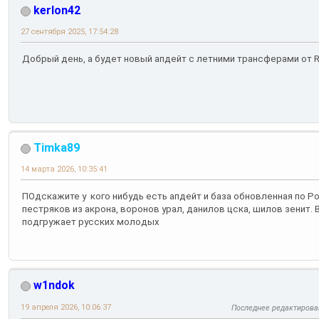
kerlon42
27 сентября 2025, 17:54:28
Добрый день, а будет новый апдейт с летними трансферами от R
Timka89
14 марта 2026, 10:35:41
ПОдскажите у кого нибудь есть апдейт и база обновленная по Ро
пестряков из акрона, воронов урал, данилов цска, шилов зенит.
подгружает русских молодых
w1ndok
19 апреля 2026, 10:06:37
Последнее редактирова