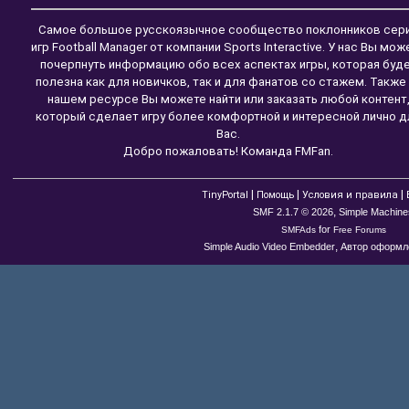
Самое большое русскоязычное сообщество поклонников сер
игр Football Manager от компании Sports Interactive. У нас Вы мож
почерпнуть информацию обо всех аспектах игры, которая буд
полезна как для новичков, так и для фанатов со стажем. Также
нашем ресурсе Вы можете найти или заказать любой контент
который сделает игру более комфортной и интересной лично д
Вас.
Добро пожаловать! Команда FMFan.
|
|
|
TinyPortal
Помощь
Условия и правила
,
SMF 2.1.7 © 2026
Simple Machine
for
SMFAds
Free Forums
,
Simple Audio Video Embedder
Автор оформле