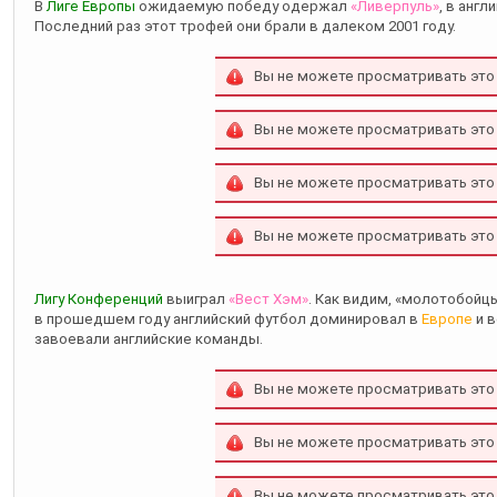
В
Лиге Европы
ожидаемую победу одержал
«Ливерпуль»
, в анг
Последний раз этот трофей они брали в далеком 2001 году.
Вы не можете просматривать это
Вы не можете просматривать это
Вы не можете просматривать это
Вы не можете просматривать это
Лигу Конференций
выиграл
«Вест Хэм»
. Как видим, «молотобойц
в прошедшем году английский футбол доминировал в
Европе
и в
завоевали английские команды.
Вы не можете просматривать это
Вы не можете просматривать это
Вы не можете просматривать это