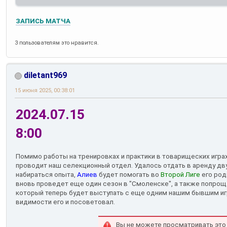
ЗАПИСЬ МАТЧА
3 пользователям это нравится.
diletant969
15 июня 2025, 00:38:01
2024.07.15
8:00
Помимо работы на тренировках и практики в товарищеских играх
проводит наш селекционный отдел. Удалось отдать в аренду дв
набираться опыта,
Алиев
будет помогать во
Второй Лиге
его род
вновь проведет еще один сезон в "Смоленске", а также попро
который теперь будет выступать с еще одним нашим бывшим и
видимости его и посоветовал.
Вы не можете просматривать это