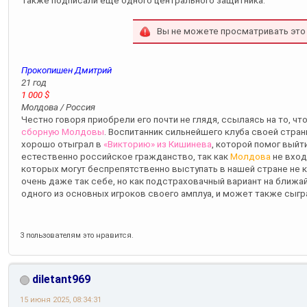
Также подписали еще одного центрального защитника.
Вы не можете просматривать это
Прокопишен Дмитрий
21 год
1 000 $
Молдова / Россия
Честно говоря приобрели его почти не глядя, ссылаясь на то, чт
сборную Молдовы
. Воспитанник сильнейшего клуба своей стра
хорошо отыграл в
«Викторию» из Кишинева
, которой помог выйт
естественно российское гражданство, так как
Молдова
не вход
которых могут беспрепятственно выступать в нашей стране не 
очень даже так себе, но как подстраховачный вариант на ближа
одного из основных игроков своего амплуа, и может также сыгра
3 пользователям это нравится.
diletant969
15 июня 2025, 08:34:31