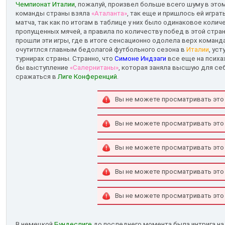
Чемпионат Италии
, пожалуй, произвел больше всего шуму в это
команды страны взяла
«Аталанта»
, так еще и пришлось ей играт
матча, так как по итогам в таблице у них было одинаковое колич
пропущенных мячей, а правила по количеству побед в этой стра
прошли эти игры, где в итоге сенсационно одолела верх команд
очутитлся главным бедолагой футбольного сезона в
Италии
, ус
турнирах страны. Странно, что
Симоне Индзаги
все еще на психа
бы выступление
«Салернитаны»
, которая заняла высшую для се
сражаться в
Лиге Конференций
.
Вы не можете просматривать это
Вы не можете просматривать это
Вы не можете просматривать это
Вы не можете просматривать это
Вы не можете просматривать это
В немецкой
Бундеслиге
до последнего момента была интрига на 