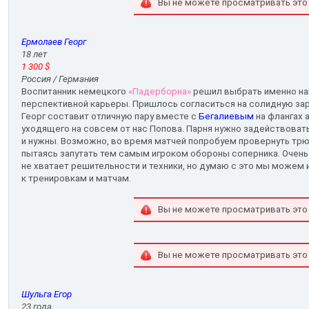
Вы не можете просматривать это
Ермолаев Георг
18 лет
1 300 $
Россия / Германия
Воспитанник немецкого
«Падерборна»
решил выбрать именно на
перспективной карьеры. Пришлось согласиться на солидную зарп
Георг составит отличную пару вместе с
Бегалиевым
на флангах 
уходящего на совсем от нас Попова. Парня нужно задействовать
и нужны. Возможно, во время матчей попробуем провернуть трю
пытаясь запутать тем самым игроком обороны соперника. Очень
не хватает решительности и техники, но думаю с это мы можем
к тренировкам и матчам.
Вы не можете просматривать это
Вы не можете просматривать это
Шульга Егор
23 года