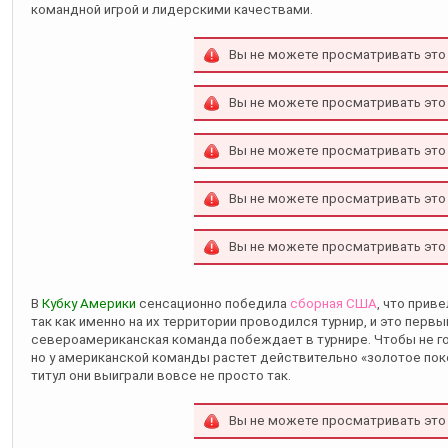
командной игрой и лидерскими качествами.
Вы не можете просматривать это
Вы не можете просматривать это
Вы не можете просматривать это
Вы не можете просматривать это
Вы не можете просматривать это
В
Кубку Америки
сенсационно победила
сборная США
, что прив
так как именно на их территории проводился турнир, и это первый
североамериканская команда побеждает в турнире. Чтобы не г
но у американской команды растет действительно «золотое пок
титул они выиграли вовсе не просто так.
Вы не можете просматривать это