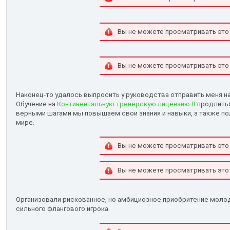
Вы не можете просматривать это
Вы не можете просматривать это
Наконец-то удалось выпросить у руководства отправить меня н
Обучение на
Континентальную тренерскую лицензию В
продлитьс
верными шагами мы повышаем свои знания и навыки, а также п
мире.
Вы не можете просматривать это
Вы не можете просматривать это
Организовали рискованное, но амбициозное приобритение молод
сильного флангового игрока.