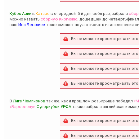
Кубок Азии
в
Катаре
в очередной, 5-й для себя раз, забрала
сбор
можно назвать
сборную Киргизию
, дошедшей до четвертьфинала
наш
Иса Бегалиев
тоже сможет поучаствовать в возвышении св
Вы не можете просматривать это
Вы не можете просматривать это
Вы не можете просматривать это
Вы не можете просматривать это
В
Лиге Чемпионов
так же, как и прошлом розыгрыше победил
«М
«Барселону»
.
Суперкубок УЕФА
также забрала английская команд
Вы не можете просматривать это
Вы не можете просматривать это