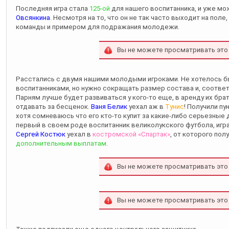
Последняя игра стала
125-ой
для нашего воспитанника, и уже мо
Овсянкина
. Несмотря на то, что он не так часто выходит на пол
команды и примером для подражания молодежи.
Вы не можете просматривать это
Расстались с двумя нашими молодыми игроками. Не хотелось 
воспитанниками, но нужно сокращать размер состава и, соответ
Парням лучше будет развиваться у кого-то еще, в аренду их брат
отдавать за бесценок.
Ваня Белик
уехал аж в
Тунис
! Получили пу
хотя сомневаюсь что его кто-то купит за какие-либо серьезные д
первый в своем роде воспитанник великолукского футбола, игр
Сергей Костюк
уехал в
костромской «Спартак»
, от которого пол
дополнительным выплатам
.
Вы не можете просматривать это
Вы не можете просматривать это