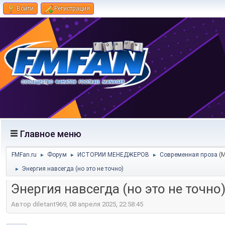
Войти
Регистрация
Главное меню
FMFan.ru
Форум
ИСТОРИИ МЕНЕДЖЕРОВ
Современная проза
(
►
►
►
Энергия навсегда (но это не точно)
►
Энергия навсегда (но это не точно
Автор diletant969, 08 апреля 2025, 22:58:45