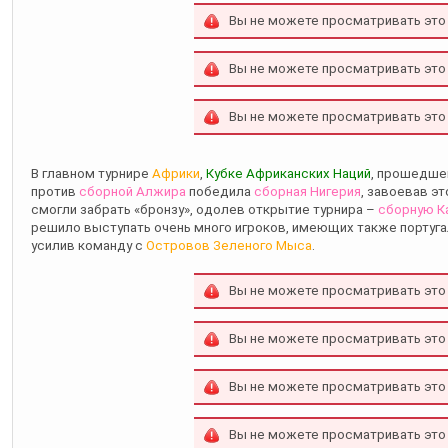
Вы не можете просматривать это
Вы не можете просматривать это
Вы не можете просматривать это
В главном турнире
Африки
,
Кубке Африканских Наций
, прошедше
против
сборной Алжира
победила
сборная Нигерия
, завоевав эт
смогли забрать «бронзу», одолев открытие турнира –
сборную К
решило выступать очень много игроков, имеющих также португа
усилив команду с
Островов Зеленого Мыса
.
Вы не можете просматривать это
Вы не можете просматривать это
Вы не можете просматривать это
Вы не можете просматривать это