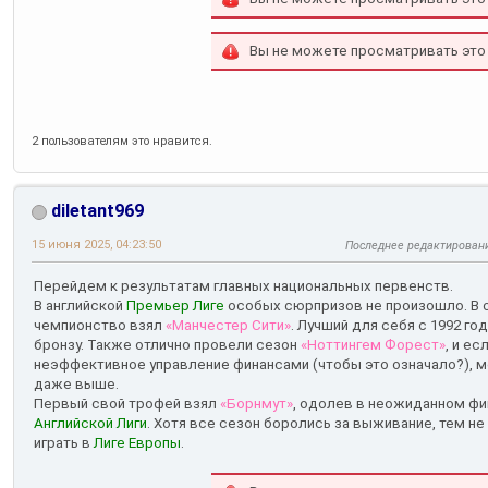
Вы не можете просматривать это
2 пользователям это нравится.
diletant969
15 июня 2025, 04:23:50
Последнее редактирован
Перейдем к результатам главных национальных первенств.
В английской
Премьер Лиге
особых сюрпризов не произошло. В о
чемпионство взял
«Манчестер Сити»
. Лучший для себя с 1992 го
бронзу. Также отлично провели сезон
«Ноттингем Форест»
, и ес
неэффективное управление финансами (чтобы это означало?), м
даже выше.
Первый свой трофей взял
«Борнмут»
, одолев в неожиданном ф
Английской Лиги
. Хотя все сезон боролись за выживание, тем не
играть в
Лиге Европы
.