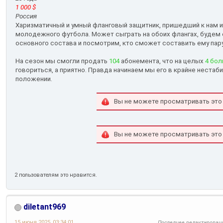
1 000 $
Россия
Харизматичный и умный фланговый защитник, пришедший к нам 
молодежного футбола. Может сыграть на обоих флангах, будем е
основного состава и посмотрим, кто сможет составить ему пару
На сезон мы смогли продать
104
абонемента, что на целых
4 бо
говориться, а приятно. Правда начинаем мы его в крайне нест
положении.
Вы не можете просматривать это
Вы не можете просматривать это
2 пользователям это нравится.
diletant969
15 июня 2025, 03:34:01
Последнее редактирован