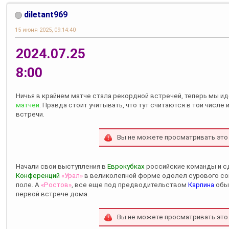
diletant969
15 июня 2025, 09:14:40
2024.07.25
8:00
Ничья в крайнем матче стала рекордной встречей, теперь мы и
матчей
. Правда стоит учитывать, что тут считаются в тои числ
встречи.
Вы не можете просматривать это
Начали свои выступления в
Еврокубках
российские команды и сд
Конференций
«Урал»
в великолепной форме одолел сурового со
поле. А
«Ростов»
, все еще под предводительством
Карпина
обы
первой встрече дома.
Вы не можете просматривать это