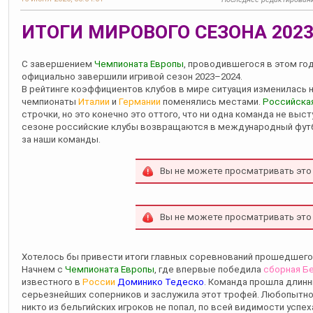
ИТОГИ МИРОВОГО СЕЗОНА 2023 
С завершением
Чемпионата Европы
, проводившегося в этом го
официально завершили игривой сезон 2023–2024.
В рейтинге коэффициентов клубов в мире ситуация изменилась н
чемпионаты
Италии
и
Германии
поменялись местами.
Российска
строчки, но это конечно это оттого, что ни одна команда не выс
сезоне российские клубы возвращаются в международный футбо
за наши команды.
Вы не можете просматривать это
Вы не можете просматривать это
Хотелось бы привести итоги главных соревнований прошедшего 
Начнем с
Чемпионата Европы
, где впервые победила
сборная Б
известного в
России
Доминико Тедеско
. Команда прошла длинн
серьезнейших соперников и заслужила этот трофей. Любопытно, 
никто из бельгийских игроков не попал, по всей видимости успе