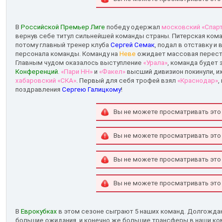
В
Российской Премьер Лиге
победу одержал
московский «Спар
вернув себе титул сильнейшей команды страны. Питерская кома
потому главный тренер клуба
Сергей Семак
, подал в отставку и
персонала команды. Команду на
Неве
ожидает массовая перестр
Главным чудом оказалось выступление
«Урала»
, команда будет
Конференций
.
«Пари НН»
и
«Факел»
высший дивизион покинули, и
хабаровский «СКА»
. Первый для себя трофей взял
«Краснодар»
,
поздравления
Сергею Галицкому
!
Вы не можете просматривать это
Вы не можете просматривать это
Вы не можете просматривать это
Вы не можете просматривать это
В
Еврокубках
в этом сезоне сыграют 5 наших команд. Долгожд
большие ожидания, и конечно же большие трансферы в наши ко