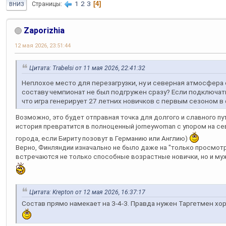
1
2
3
4
Страницы
ВНИЗ
Zaporizhia
12 мая 2026, 23:51:44
Цитата: Trabelsi от 11 мая 2026, 22:41:32
Неплохое место для перезагрузки, ну и северная атмосфера
составу чемпионат не был подгружен сразу? Если подключать 
что игра генерирует 27 летних новичков с первым сезоном в 
Возможно, это будет отправная точка для долгого и славного пу
история превратится в полноценный jorneywoman с упором на с
города, если Бириту позовут в Германию или Англию)
Верно, Финляндии изначально не было даже на "только просмотр"
встречаются не только способные возрастные новички, но и муж
Цитата: Krepton от 12 мая 2026, 16:37:17
Состав прямо намекает на 3-4-3. Правда нужен Таргетмен хо