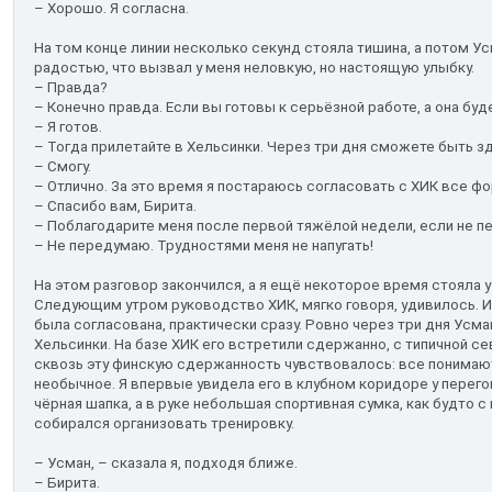
– Хорошо. Я согласна.
На том конце линии несколько секунд стояла тишина, а потом У
радостью, что вызвал у меня неловкую, но настоящую улыбку.
– Правда?
– Конечно правда. Если вы готовы к серьёзной работе, а она буд
– Я готов.
– Тогда прилетайте в Хельсинки. Через три дня сможете быть з
– Смогу.
– Отлично. За это время я постараюсь согласовать с ХИК все ф
– Спасибо вам, Бирита.
– Поблагодарите меня после первой тяжёлой недели, если не п
– Не передумаю. Трудностями меня не напугать!
На этом разговор закончился, а я ещё некоторое время стояла у 
Следующим утром руководство ХИК, мягко говоря, удивилось. 
была согласована, практически сразу. Ровно через три дня Ус
Хельсинки. На базе ХИК его встретили сдержанно, с типичной 
сквозь эту финскую сдержанность чувствовалось: все понимают
необычное. Я впервые увидела его в клубном коридоре у перего
чёрная шапка, а в руке небольшая спортивная сумка, как будто с
собирался организовать тренировку.
– Усман, – сказала я, подходя ближе.
– Бирита.