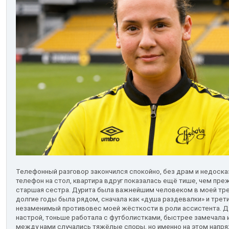
Телефонный разговор закончился спокойно, без драм и недоска
телефон на стол, квартира вдруг показалась ещё тише, чем пре
старшая сестра. Дурита была важнейшим человеком в моей трен
долгие годы была рядом, сначала как «душа раздевалки» и трети
незаменимый противовес моей жёсткости в роли ассистента. Д
настрой, тоньше работала с футболистками, быстрее замечала
между нами случались тяжёлые споры, но именно на этом напря