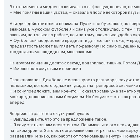
В этот момент я медленно кивнула, хотя француз, конечно, не мо
– Мне понятны ваши чувства, – сказала я после некоторой паузы
А ведь я действительно понимала. Пусть и не буквально, но при
знакома. В мужском футболе я и сама уже столкнулась с тем, чт
знаниям, не только по работе, но и по тому, насколько удобно о
– Футбол сейчас довольно предвзят и для женщин тоже, – прод
предвзятость может выглядеть по-разному. Но само ощущение, 
«подходящим» кандидатом, мне знакомо.
На другом конце на десяток секунд воцарилась тишина. Потом 
– Именно поэтому я вам и позвонил.
Пазл сложился. Дембеле не искал просто разговора, сочувстви
человеком, которого однажды увидел на тренерской скамейке в
– Я хочу предложить вам кое-что, – сказал Усман уже заметно 
моё предложение полным безумием. Но безумие – это как раз то
вперёд.
Впервые за разговор я чуть улыбнулась:
– Выкладывайте, что это за предложение такое.
– Я хочу стать вашим ассистентом. Понимаю, что это неожиданн
на таком уровне. Зато есть огромный опыт игры на самом верху.
раздевалки. И знаю, как работают топ-команды изнутри. Понима