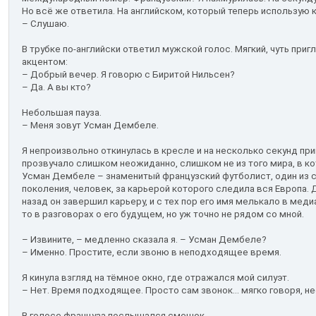
Но всё же ответила. На английском, который теперь использую 
– Слушаю.
В трубке по-английски ответил мужской голос. Мягкий, чуть пр
акцентом:
– Добрый вечер. Я говорю с Биритой Нильсен?
– Да. А вы кто?
Небольшая пауза.
– Меня зовут Усман Дембеле.
Я непроизвольно откинулась в кресле и на несколько секунд п
прозвучало слишком неожиданно, слишком не из того мира, в к
Усман Дембеле – знаменитый французский футболист, один из с
поколения, человек, за карьерой которого следила вся Европа. 
назад он завершил карьеру, и с тех пор его имя мелькало в мед
то в разговорах о его будущем, но уж точно не рядом со мной.
– Извините, – медленно сказала я. – Усман Дембеле?
– Именно. Простите, если звоню в неподходящее время.
Я кинула взгляд на тёмное окно, где отражался мой силуэт.
– Нет. Время подходящее. Просто сам звонок... мягко говоря, н
В голосе француза послышался смешок.