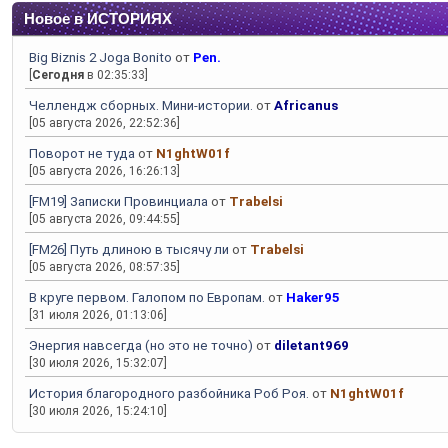
Новое в ИСТОРИЯХ
Big Biznis 2 Joga Bonito
от
Pen.
[
Сегодня
в 02:35:33]
Челлендж сборных. Мини-истории.
от
Africanus
[05 августа 2026, 22:52:36]
Поворот не туда
от
N1ghtW01f
[05 августа 2026, 16:26:13]
[FM19] Записки Провинциала
от
Trabelsi
[05 августа 2026, 09:44:55]
[FM26] Путь длиною в тысячу ли
от
Trabelsi
[05 августа 2026, 08:57:35]
В круге первом. Галопом по Европам.
от
Haker95
[31 июля 2026, 01:13:06]
Энергия навсегда (но это не точно)
от
diletant969
[30 июля 2026, 15:32:07]
История благородного разбойника Роб Роя.
от
N1ghtW01f
[30 июля 2026, 15:24:10]