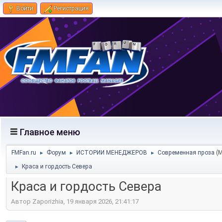
Войти
Регистрация
Главное меню
FMFan.ru
Форум
ИСТОРИИ МЕНЕДЖЕРОВ
Современная проза
(
►
►
►
Краса и гордость Севера
►
Краса и гордость Севера
Автор Zaporizhia, 19 января 2026, 21:41:17