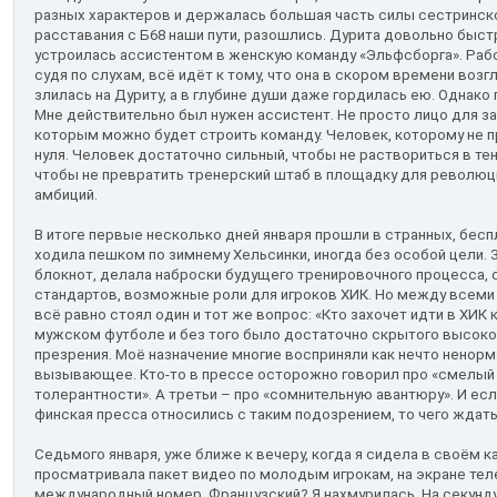
разных характеров и держалась большая часть силы сестринск
расставания с Б68 наши пути, разошлись. Дурита довольно быст
устроилась ассистентом в женскую команду «Эльфсборга». Работ
судя по слухам, всё идёт к тому, что она в скором времени возг
злилась на Дуриту, а в глубине души даже гордилась ею. Однако 
Мне действительно был нужен ассистент. Не просто лицо для за
которым можно будет строить команду. Человек, которому не 
нуля. Человек достаточно сильный, чтобы не раствориться в тен
чтобы не превратить тренерский штаб в площадку для революц
амбиций.
В итоге первые несколько дней января прошли в странных, бес
ходила пешком по зимнему Хельсинки, иногда без особой цели. 
блокнот, делала наброски будущего тренировочного процесса, 
стандартов, возможные роли для игроков ХИК. Но между всеми
всё равно стоял один и тот же вопрос: «Кто захочет идти в ХИК
мужском футболе и без того было достаточно скрытого высоком
презрения. Моё назначение многие восприняли как нечто ненорм
вызывающее. Кто-то в прессе осторожно говорил про «смелый о
толерантности». А третьи – про «сомнительную авантюру». И ес
финская пресса относились с таким подозрением, то чего ждать
Седьмого января, уже ближе к вечеру, когда я сидела в своём ка
просматривала пакет видео по молодым игрокам, на экране те
международный номер. Французский? Я нахмурилась. На секунду 