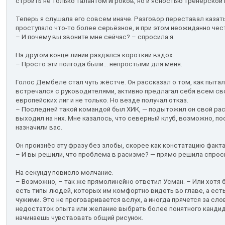
строить не только талантом игроков, но и ясностью тренерской 
Теперь я слушала его совсем иначе. Разговор переставал казат
проступало что-то более серьёзное, и при этом неожиданно чес
– И почему вы звоните мне сейчас? – спросила я.
На другом конце линии раздался короткий вздох.
– Просто эти полгода были... непростыми для меня.
Голос Дембеле стал чуть жёстче. Он рассказал о том, как пытал
встречался с руководителями, активно предлагал себя всем с
европейских лиг и не только. Но везде получал отказ.
– Последней такой командой был ХИК, — подытожил он свой расс
выходил на них. Мне казалось, что северный клуб, возможно, пос
назначили вас.
Он произнёс эту фразу без злобы, скорее как констатацию факта
– И вы решили, что проблема в расизме? — прямо решила спроси
На секунду повисло молчание.
– Возможно, – так же прямолинейно ответил Усман. – Или хотя 
есть типы людей, которых им комфортно видеть во главе, а есть
чужими. Это не проговаривается вслух, а иногда прячется за с
недостаток опыта или желание выбрать более понятного кандид
начинаешь чувствовать общий рисунок.