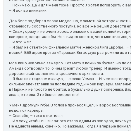
– Понимаю. Да и для меня тоже. Просто я хотел поговорить с ва
– Я вся во внимании.
Дембеле подбирал слова медленно, с заметной осторожностью,
странность собственного поступка, но всё же решил довести ег
– Скажу сразу: я не очень хорошо знаком с вашей полной историей
наверное, следовало бы. Но я видел кое-что, чего мне хватило,
– И что же?
– Я был на ответном финальном матче женской Лиги Европы... –
весной. Б68 играл против «Парижа». Вы всухую разгромили их в г
Моё лицо невольно замерло. Тот матч я помнила буквально по се
Аманда сотворили то, о чём грёзит любой тренер. И именно тогд
деревенский коллектив с крошечного архипелага.
– Я был на стадионе вживую, — сказал Усман. – И, честно говоря
сильных впечатлений за последние годы моей карьеры. Маленьк
в Париж и не просто не боится, а буквально душит соперника. Ва
знала, кто она. Это было невероятно!
У меня дрогнули губы. В голове пронёсся целый ворох воспомин
недолгой карьеры.
– Спасибо, – тихо ответила я.
– И я хочу, чтобы вы знали: это стало одним из поводов, почему
Не единственным, конечно. Но важным. Тогда я впервые поймал