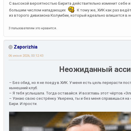
С высокой вероятностью Бирита действительно изменит себе и о
большим числом нападающих
К тому же, ХИК как раз вед
из второго дивизиона Колумбии, который идеально впишется в н
3 пользователям это нравится.
Zaporizhia
06 июня 2026, 00:12:43
Неожиданный асси
– Без обид, но я не поеду в ХИК. У меня есть цель перерасти пос
нынешний клуб.
– Я тебя услышала. Тогда оставайся. И возглавь этот чёртов «Эл
– Узнаю свою сестрёнку. Уверена, ты и без меня справишься на 
Бири. И прости.