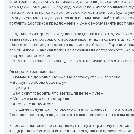
пространство, ритм, импровизацию, давление, психологию элитн
команду инновационный подход, в смысле живого понимания фут
что важно, я не прихожу как человек, который считает, будто уже
смогу очень многому научиться под вашим началом! Чтобы потом
получить достойное предложение и уже самому занять пост ме
Я поднялась из кресла и медленно подошла к окну. Подумать то
задавалась вопросом, кто вообще захочет идти ко мне в штаб. И
общается человек, которого знала вся футбольная Европа. И са
помощником. Женская логика подсказывала осторожность, но 
твердил совсем иное.
– Усман, – сказала я наконец, – вы хоть понимаете, во что ввяз
Он коротко рассмеялся.
– Думаю, не до конца. Но именно поэтому это и интересно.
– Вокруг нас обоих будет шум.
– Ну и пусть.
– Вам будут говорить, что вы пошли не тем путём.
– Мне уже много чего говорили.
– А если не получится?
– Тогда не получится, — спокойно ответил француз. – Но это всё
бесконечное ожидание, пока кто-то наконец решит, что я им под
Я провела ладонью по холодному стеклу и вдруг почувствовала
когда решение уже принято ещё до того, как его произнесли всл