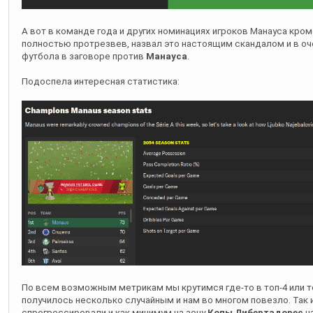
А вот в команде года и других номинациях игроков Манауса кро
полностью протрезвев, назвал это настоящим скандалом и в о
футбола в заговоре против
Манауса
.
Подоспела интересная статистика:
По всем возможным метрикам мы крутимся где-то в топ-4 или то
получилось несколько случайным и нам во многом повезло. Так 
спрогрессировали и как минимум на зону
Копы Либертадорес
на