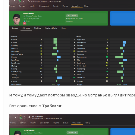
И тому, и тому дают полторы звезды, но
Эстраньо
выглядит гор
Вот сравнение с
Трабелси
: