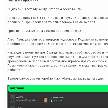
чемпиона
Бразилии
.
Сципион
18 лет 14(14) игр 7 голов 4 ассиста 6.97
Пока еще сидит под
Барни
, но это и неудивительно. Однако ког
волшебно. Прекрасная статистика говорит сама за себя
Грек
18 лет 29(32) игры 7 голов 10 ассистов 6.95
А вот
Грек
уже сейчас в твердой подоснове. Подменял травми
вообще боролся с ним за место в старте. Играл много и играл о
Как видите именные арчибальды проявляют себя просто отлично,
неудивительно. Ну и это хорошо показывет, что ФМ работает та
тренировочных условиях и постоянной игровой практике игрок с
Практически гарантированно, если нет каких-то тяжелых травм.
работает.
Теперь самое время перейти к арчибальдам завтрашнего дня: