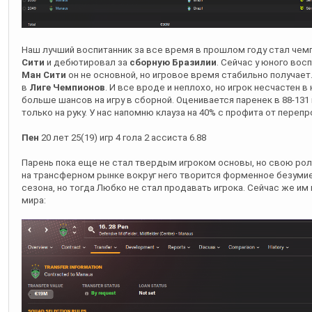
Наш лучший воспитанник за все время в прошлом году стал че
Сити
и дебютировал за
сборную Бразилии
. Сейчас у юного восп
Ман Сити
он не основной, но игровое время стабильно получает. 
в
Лиге Чемпионов
. И все вроде и неплохо, но игрок несчастен в
больше шансов на игру в сборной. Оценивается паренек в 88-131
только на руку. У нас напомню клауза на 40% с профита от переп
Пен
20 лет 25(19) игр 4 гола 2 ассиста 6.88
Парень пока еще не стал твердым игроком основы, но свою рол
на трансферном рынке вокруг него творится форменное безумие.
сезона, но тогда Любко не стал продавать игрока. Сейчас же и
мира: