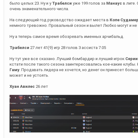
было целых 23. Ну и у
Трабелси
уже 199 голов за
Манаус
в лиге.
очень знаменательного числа.
На следующий год руководство ожидает места в
Копе Судаме
немного тревожно. Провальный сезон и вылет Любко могут и не 
Ну а теперь самое время обозревать именных арчибальд.
Трабелси
27 лет 41(9) игр 28 голов 3 ассиста 7.05
Ну тут уже все сказано. Лучший бомбардир и лучший игрок
Серии
кстати после такого сезона заинтересовались кое-какие клубы
Гаму
. Продавать лидера не хочется, но денег он принесет боль
может и не устоять.
Хуан Авилес
26 лет