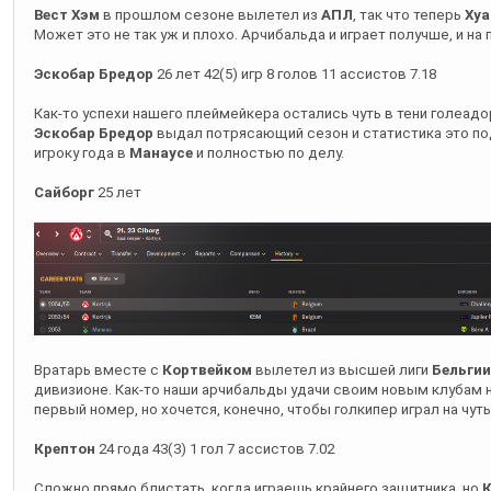
Вест Хэм
в прошлом сезоне вылетел из
АПЛ
, так что теперь
Хуа
Может это не так уж и плохо. Арчибальда и играет получше, и на
Эскобар Бредор
26 лет 42(5) игр 8 голов 11 ассистов 7.18
Как-то успехи нашего плеймейкера остались чуть в тени голеад
Эскобар Бредор
выдал потрясающий сезон и статистика это п
игроку года в
Манаусе
и полностью по делу.
Сайборг
25 лет
Вратарь вместе с
Кортвейком
вылетел из высшей лиги
Бельгии
дивизионе. Как-то наши арчибальды удачи своим новым клубам 
первый номер, но хочется, конечно, чтобы голкипер играл на чу
Крептон
24 года 43(3) 1 гол 7 ассистов 7.02
Сложно прямо блистать, когда играешь крайнего защитника, но
К