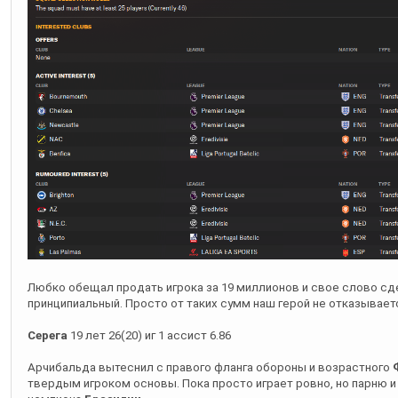
Любко обещал продать игрока за 19 миллионов и свое слово сд
принципиальный. Просто от таких сумм наш герой не отказывает
Серега
19 лет 26(20) иг 1 ассист 6.86
Арчибальда вытеснил с правого фланга обороны и возрастного
твердым игроком основы. Пока просто играет ровно, но парню и в