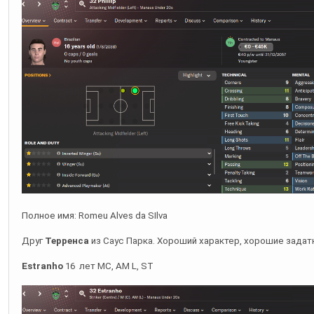
Полное имя: Romeu Alves da SIlva
Друг
Терренса
из Саус Парка. Хороший характер, хорошие задатк
Estranho
16 лет MC, AM L, ST