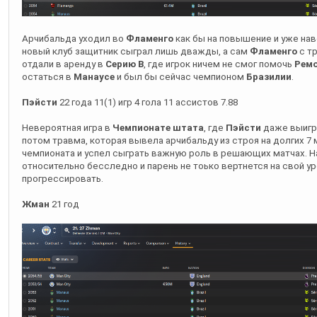
Арчибальда уходил во
Фламенго
как бы на повышение и уже на
новый клуб защитник сыграл лишь дважды, а сам
Фламенго
с т
отдали в аренду в
Серию В
, где игрок ничем не смог помочь
Рем
остаться в
Манаусе
и был бы сейчас чемпионом
Бразилии
.
Пэйсти
22 года 11(1) игр 4 гола 11 ассистов 7.88
Невероятная игра в
Чемпионате штата
, где
Пэйсти
даже выигра
потом травма, которая вывела арчибальду из строя на долгих 7
чемпионата и успел сыграть важную роль в решающих матчах. 
относительно бесследно и парень не тоько вертнется на свой у
прогрессировать.
Жман
21 год