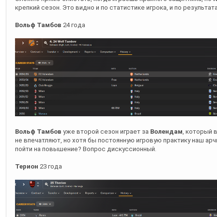
крепкий сезон. Это видно и по статистике игрока, и по результа
Вольф Тамбов
24 года
Вольф Тамбов
уже второй сезон играет за
Волендам
, который 
не впечатляют, но хотя бы постоянную игровую практику наш ар
пойти на повышение? Вопрос дискуссионный.
Терион
23 года