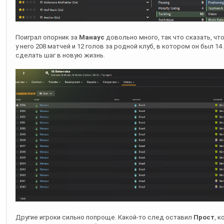
Поиграл опорник за
Манаус
довольно много, так что сказать, чт
у него 208 матчей и 12 голов за родной клуб, в котором он был 1
сделать шаг в новую жизнь.
Другие игроки сильно попроще. Какой-то след оставил
Прост
, 