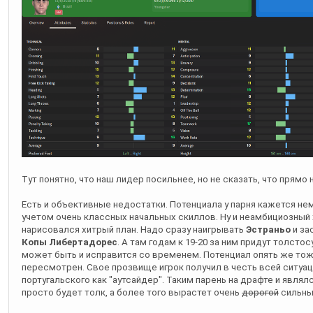
Тут понятно, что наш лидер посильнее, но не сказать, что прямо н
Есть и объективные недостатки. Потенциала у парня кажется нем
учетом очень классных начальных скиллов. Ну и неамбициозный х
нарисовался хитрый план. Надо сразу наигрывать
Эстраньо
и за
Копы Либертадорес
. А там годам к 19-20 за ним придут толстос
может быть и исправится со временем. Потенциал опять же т
пересмотрен. Свое прозвище игрок получил в честь всей ситуац
португальского как "аутсайдер". Таким парень на драфте и являлся
просто будет толк, а более того вырастет очень
дорогой
сильны