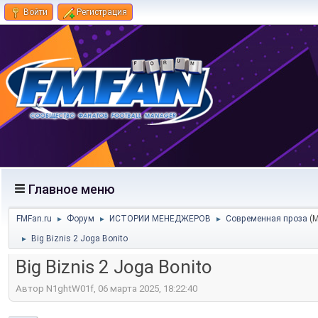
Войти
Регистрация
Главное меню
FMFan.ru
Форум
ИСТОРИИ МЕНЕДЖЕРОВ
Современная проза
(
►
►
►
Big Biznis 2 Joga Bonito
►
Big Biznis 2 Joga Bonito
Автор N1ghtW01f, 06 марта 2025, 18:22:40