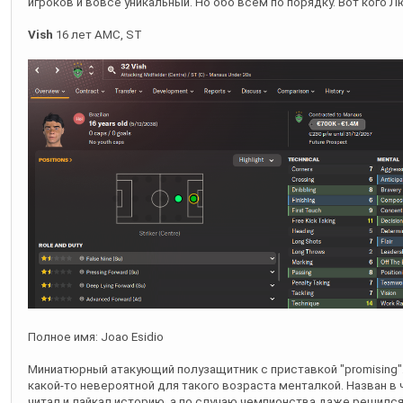
игроков и вовсе уникальный. Но обо всем по порядку. Вот кого Л
Vish
16 лет AMC, ST
Полное имя: Joao Esidio
Миниатюрный атакующий полузащитник с приставкой "promising"
какой-то невероятной для такого возраста менталкой. Назван в
читал и лайкал историю, а по случаю чемпионства даже решился