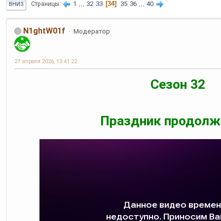
1
...
32
33
34
35
36
...
40
Страницы
ВНИЗ
N1ghtW01f
Модератор
27 апреля 2026, 13:41:22
Сезон 32
Праздник продолж