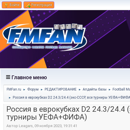
Войти
Регистрация
Главное меню
FMFan.ru
Форум
РЕДАКТИРОВАНИЕ
Апдейты базы
Football M
►
►
►
►
Россия в еврокубках D2 24.3/24.4 (экс-СССР, все турниры УЕФА+ФИФА
►
Россия в еврокубках D2 24.3/24.4 
турниры УЕФА+ФИФА)
Автор Leagars, 09 ноября 2023, 19:31:41