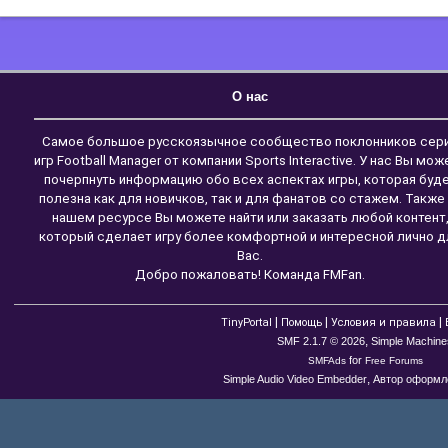
О нас
Самое большое русскоязычное сообщество поклонников сер
игр Football Manager от компании Sports Interactive. У нас Вы мож
почерпнуть информацию обо всех аспектах игры, которая буд
полезна как для новичков, так и для фанатов со стажем. Также
нашем ресурсе Вы можете найти или заказать любой контент
который сделает игру более комфортной и интересной лично д
Вас.
Добро пожаловать! Команда FMFan.
|
|
|
TinyPortal
Помощь
Условия и правила
,
SMF 2.1.7 © 2026
Simple Machine
for
SMFAds
Free Forums
,
Simple Audio Video Embedder
Автор оформле