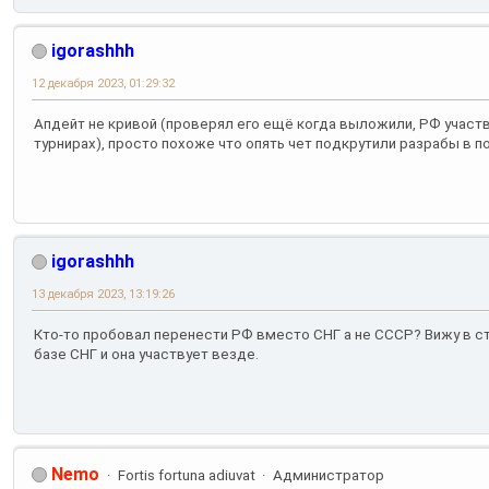
igorashhh
12 декабря 2023, 01:29:32
Апдейт не кривой (проверял его ещё когда выложили, РФ учас
турнирах), просто похоже что опять чет подкрутили разрабы в п
igorashhh
13 декабря 2023, 13:19:26
Кто-то пробовал перенести РФ вместо СНГ а не СССР? Вижу в ст
базе СНГ и она участвует везде.
Nemo
Fortis fortuna adiuvat
Администратор