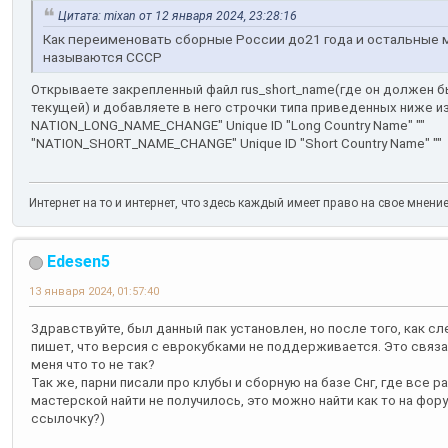
Цитата: mixan от 12 января 2024, 23:28:16
Как переименовать сборные России до21 года и остальные
называются СССР
Открываете закрепленный файл rus_short_name(где он должен б
текущей) и добавляете в него строчки типа приведенных ниже и
NATION_LONG_NAME_CHANGE" Unique ID "Long Country Name" ""
"NATION_SHORT_NAME_CHANGE" Unique ID "Short Country Name" ""
Интернет на то и интернет, что здесь каждый имеет право на свое мнени
Edesen5
13 января 2024, 01:57:40
Здравствуйте, был данный пак установлен, но после того, как сл
пишет, что версия с еврокубками не поддерживается. Это связа
меня что то не так?
Так же, парни писали про клубы и сборную на базе Снг, где все р
мастерской найти не получилось, это можно найти как то на фору
ссылочку?)