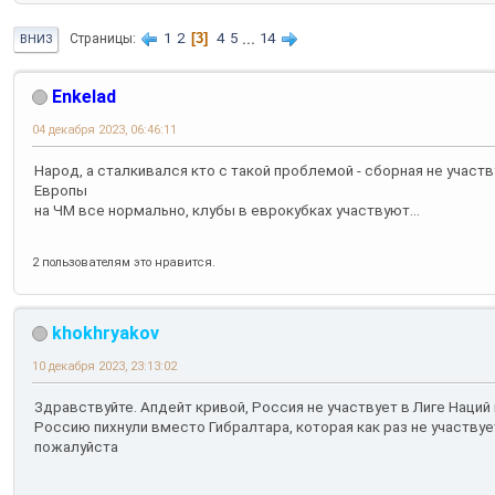
1
2
3
4
5
...
14
Страницы
ВНИЗ
Enkelad
04 декабря 2023, 06:46:11
Народ, а сталкивался кто с такой проблемой - сборная не участв
Европы
на ЧМ все нормально, клубы в еврокубках участвуют...
2 пользователям это нравится.
khokhryakov
10 декабря 2023, 23:13:02
Здравствуйте. Апдейт кривой, Россия не участвует в Лиге Наций н
Россию пихнули вместо Гибралтара, которая как раз не участвуе
пожалуйста