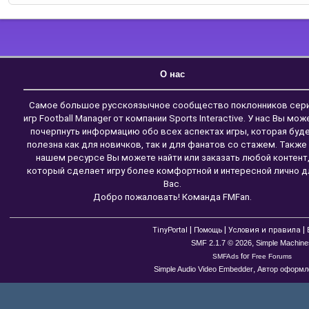
О нас
Самое большое русскоязычное сообщество поклонников сер
игр Football Manager от компании Sports Interactive. У нас Вы мож
почерпнуть информацию обо всех аспектах игры, которая буд
полезна как для новичков, так и для фанатов со стажем. Также
нашем ресурсе Вы можете найти или заказать любой контент
который сделает игру более комфортной и интересной лично д
Вас.
Добро пожаловать! Команда FMFan.
|
|
|
TinyPortal
Помощь
Условия и правила
,
SMF 2.1.7 © 2026
Simple Machine
for
SMFAds
Free Forums
,
Simple Audio Video Embedder
Автор оформле