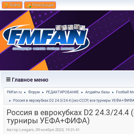
Войти
Регистрация
Главное меню
FMFan.ru
Форум
РЕДАКТИРОВАНИЕ
Апдейты базы
Football M
►
►
►
►
Россия в еврокубках D2 24.3/24.4 (экс-СССР, все турниры УЕФА+ФИФА
►
Россия в еврокубках D2 24.3/24.4 
турниры УЕФА+ФИФА)
Автор Leagars, 09 ноября 2023, 19:31:41