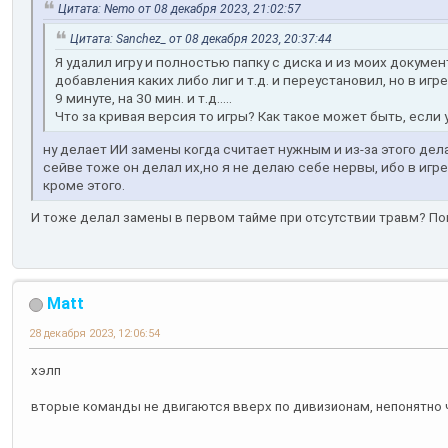
Цитата: Nemo от 08 декабря 2023, 21:02:57
Цитата: Sanchez_ от 08 декабря 2023, 20:37:44
Я удалил игру и полностью папку с диска и из моих документ
добавления каких либо лиг и т.д. и переустановил, но в иг
9 минуте, на 30 мин. и т.д.....
Что за кривая версия то игры? Как такое может быть, если 
ну делает ИИ замены когда считает нужным и из-за этого дел
сейве тоже он делал их,но я не делаю себе нервы, ибо в игре
кроме этого.
И тоже делал замены в первом тайме при отсутствии травм? Понят
Matt
28 декабря 2023, 12:06:54
хэлп
вторые команды не двигаются вверх по дивизионам, непонятно 