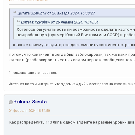
Цитата: xZer0btw от 26 января 2024, 16:38:27
Цитата: xZer0btw от 26 января 2024, 16:18:54
Хотелось бы узнать есть ли возможность сделать кастомн
неиграбельную (пример Южный Вьетнам или СССР) играбел
а также почему то эдитор не дает сменить континент страны
потому что континент всегда был заблокирован, так же как и пра
сделать(разблокировать есть в самом первом сообщении темы
1 пользователю это нравится.
Интернет на то и интернет, что здесь каждый имеет право на свое мнени
Łukasz Siesta
04 февраля 2024, 18:54:50
Как распределить 110 лиг в одном апдейте на разные уровни ди