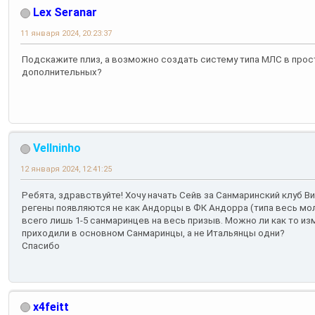
Lex Seranar
11 января 2024, 20:23:37
Подскажите плиз, а возможно создать систему типа МЛС в прос
дополнительных?
Vellninho
12 января 2024, 12:41:25
Ребята, здравствуйте! Хочу начать Сейв за Санмаринский клуб Ви
регены появляются не как Андорцы в ФК Андорра (типа весь мо
всего лишь 1-5 санмаринцев на весь призыв. Можно ли как то из
приходили в основном Санмаринцы, а не Итальянцы одни?
Спасибо
x4feitt