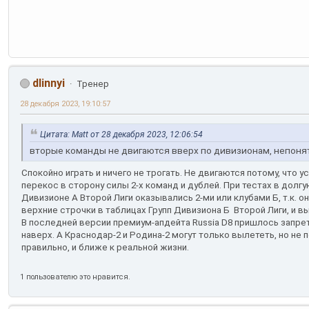
dlinnyi
Тренер
28 декабря 2023, 19:10:57
Цитата: Matt от 28 декабря 2023, 12:06:54
вторые команды не двигаются вверх по дивизионам, непоня
Спокойно играть и ничего не трогать. Не двигаются потому, что 
перекос в сторону силы 2-х команд и дублей. При тестах в долгу
Дивизионе А Второй Лиги оказывались 2-ми или клубами Б, т.к. о
верхние строчки в таблицах Групп Дивизиона Б Второй Лиги, и в
В последней версии премиум-апдейта Russia D8 пришлось запре
наверх. А Краснодар-2 и Родина-2 могут только вылететь, но не 
правильно, и ближе к реальной жизни.
1 пользователю это нравится.