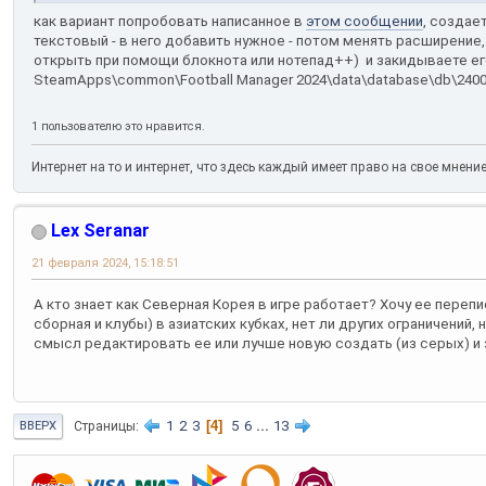
как вариант попробовать написанное в
этом сообщении
, создае
текстовый - в него добавить нужное - потом менять расширение
открыть при помощи блокнота или нотепад++) и закидываете его
SteamApps\common\Football Manager 2024\data\database\db\2400\
1 пользователю это нравится.
Интернет на то и интернет, что здесь каждый имеет право на свое мнени
Lex Seranar
21 февраля 2024, 15:18:51
А кто знает как Северная Корея в игре работает? Хочу ее перепис
сборная и клубы) в азиатских кубках, нет ли других ограничений,
смысл редактировать ее или лучше новую создать (из серых) и
1
2
3
4
5
6
...
13
Страницы
ВВЕРХ