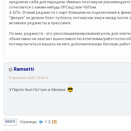
предлагая себя для передачи. Именно поэтому не рекомендуетс
сочетается с каким-нибудь ПР(зщ) или ЧОПом.
3. БПл. Этакий реджиста с карт-бланшем на подключения в фина
"физухе" на уровне бокс-ту-бокса, потому как ему и назад после
активнее реджисты в прессинге.
По мне, реджиста - это узкоспециализированная роль для элитн
объективно не хватает выносливости/атлетизма/работоспособн
потому пытаться вешать на него дополнительную беговую работу
Ramsetti
15 февраля 2025, 18:40:42
У Пирло был Гаттузо в Милане.
1
2
3
Страницы
ВВЕРХ