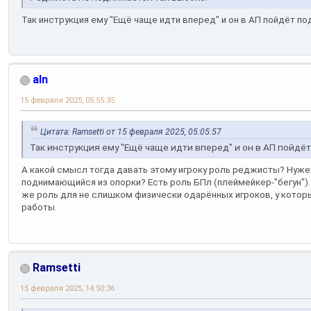
Так инструкция ему "Ещё чаще идти вперед" и он в АП пойдёт п
aln
15 февраля 2025, 05:55:35
Цитата: Ramsetti от 15 февраля 2025, 05:05:57
Так инструкция ему "Ещё чаще идти вперед" и он в АП пойдё
А какой смысл тогда давать этому игроку роль реджисты? Нуже
поднимающийся из опорки? Есть роль БПл (плеймейкер-"бегун").
же роль для не слишком физически одарённых игроков, у котор
работы.
Ramsetti
15 февраля 2025, 14:50:36