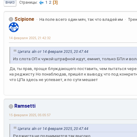
1
2
3
Страницы
ВНИЗ
Scipione
На поле всего один мяч, так что владей им
Тре
14 февраля 2025, 21:42:32
Цитата: aln от 14 февраля 2025, 20:47:44
Из слота ОП к чужой штрафной идут, емнип, только БПл и вол
Да, ты прав, проще блуждающего поставить, чем пытаться чер
на реджисту. Но понаблюдав, пришёл к выводу, что под конкретн
что ЦПа здесь не успевает, и по сути мешает
Ramsetti
15 февраля 2025, 05:05:57
Цитата: aln от 14 февраля 2025, 20:47:44
Реджиста не поднимается так высоко.