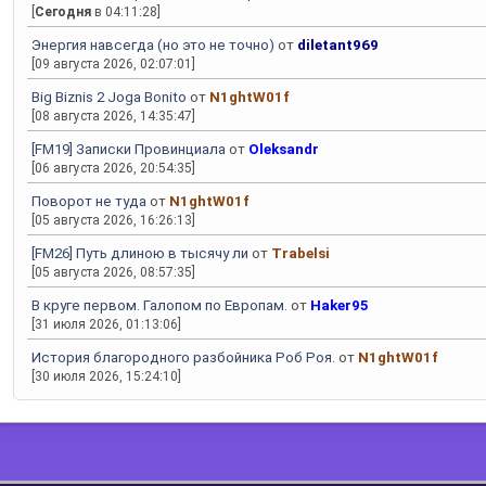
[
Сегодня
в 04:11:28]
Энергия навсегда (но это не точно)
от
diletant969
[09 августа 2026, 02:07:01]
Big Biznis 2 Joga Bonito
от
N1ghtW01f
[08 августа 2026, 14:35:47]
[FM19] Записки Провинциала
от
Oleksandr
[06 августа 2026, 20:54:35]
Поворот не туда
от
N1ghtW01f
[05 августа 2026, 16:26:13]
[FM26] Путь длиною в тысячу ли
от
Trabelsi
[05 августа 2026, 08:57:35]
В круге первом. Галопом по Европам.
от
Haker95
[31 июля 2026, 01:13:06]
История благородного разбойника Роб Роя.
от
N1ghtW01f
[30 июля 2026, 15:24:10]