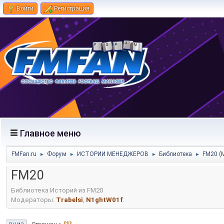
Войти
Регистрация
Главное меню
FMFan.ru
Форум
ИСТОРИИ МЕНЕДЖЕРОВ
Библиотека
FM20
(
►
►
►
►
FM20
Библиотека Историй из FM20
Модераторы:
Trabelsi
,
N1ghtW01f
.