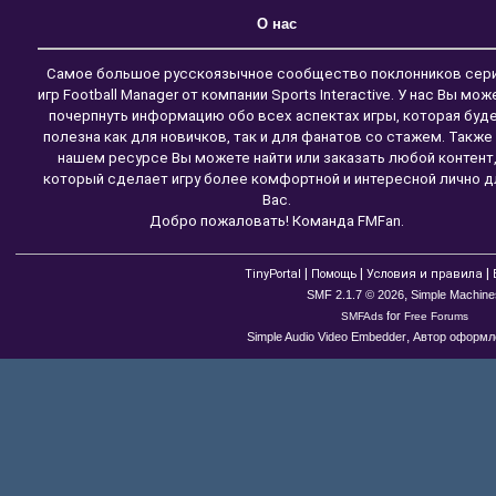
О нас
Самое большое русскоязычное сообщество поклонников сер
игр Football Manager от компании Sports Interactive. У нас Вы мож
почерпнуть информацию обо всех аспектах игры, которая буд
полезна как для новичков, так и для фанатов со стажем. Также
нашем ресурсе Вы можете найти или заказать любой контент
который сделает игру более комфортной и интересной лично д
Вас.
Добро пожаловать! Команда FMFan.
|
|
|
TinyPortal
Помощь
Условия и правила
,
SMF 2.1.7 © 2026
Simple Machine
for
SMFAds
Free Forums
,
Simple Audio Video Embedder
Автор оформле