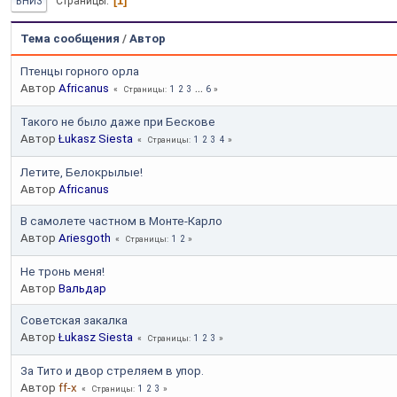
1
Страницы
ВНИЗ
Тема сообщения
/
Автор
Птенцы горного орла
Автор
Africanus
1
2
3
...
6
Страницы
Такого не было даже при Бескове
Автор
Łukasz Siesta
1
2
3
4
Страницы
Летите, Белокрылые!
Автор
Africanus
В самолете частном в Монте-Карло
Автор
Ariesgoth
1
2
Страницы
Не тронь меня!
Автор
Вальдар
Советская закалка
Автор
Łukasz Siesta
1
2
3
Страницы
За Тито и двор стреляем в упор.
Автор
ff-x
1
2
3
Страницы