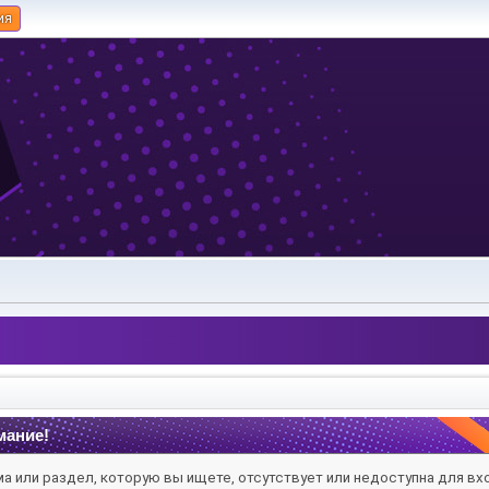
ия
мание!
а или раздел, которую вы ищете, отсутствует или недоступна для вх