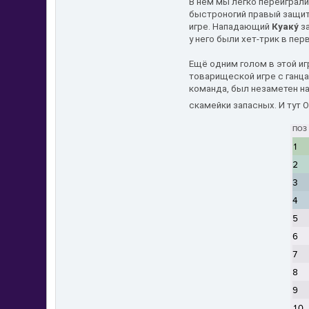
В нём мы легко переиграл
быстроногий правый защи
игре. Нападающий
Куаку́
за
у него были хет-трик в перв
Ещё одним голом в этой и
товарищеской игре с ганца
команда, был незаметен н
скамейки запасных. И тут О