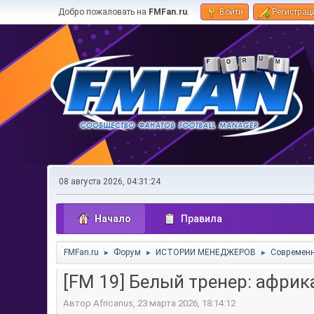
Добро пожаловать на
FMFan.ru
.
Войти
Регистрац
08 августа 2026, 04:31:24
Начало
Правила
FMFan.ru
Форум
ИСТОРИИ МЕНЕДЖЕРОВ
Современн
►
►
►
[FM 19] Белый тренер: африк
Автор Africanus, 23 марта 2026, 18:14:12