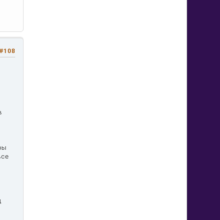
#108
в
ры
все
ц