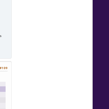
 в
#109