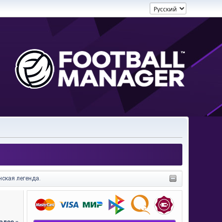
нская легенда.
алее »