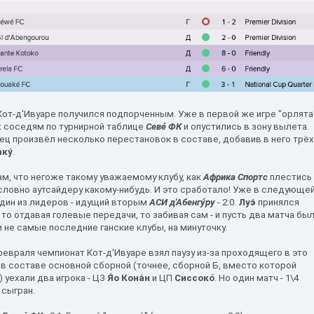
от-д'Ивуаре получился подпорченным. Уже в первой же игре "орлята
х соседям по турнирной таблице
Севе́ ФК
и опустились в зону вылета.
ец произвёл несколько перестановок в составе, добавив в него трё
ку́
.
ам, что негоже такому уважаемому клубу, как
Африка Спортс
плестись
словно аутсайдеру какому-нибудь. И это сработало! Уже в следующе
дин из лидеров - идущий вторым
АСИ д'Абенгу́ру
- 2:0.
Луэ́
принялся
 то отдавая голевые передачи, то забивая сам - и пусть два матча бы
 не самые последние ганские клубы, на минуточку.
 февраля чемпионат Кот-д'Ивуаре взял паузу из-за проходящего в это
с в составе основной сборной (точнее, сборной Б, вместо которой
 уехали два игрока - ЦЗ
Я́о Кона́н
и ЦП
Сиссокó
. Но один матч - 1\4
 сыгран.