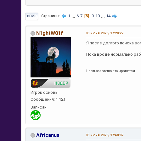
1
...
6
7
8
9
10
...
14
Страницы
ВНИЗ
N1ghtW01f
03 июня 2026, 17:20:27
Я после долгого поиска во
Пока вроде нормально ра
1 пользователю это нравится.
Игрок основы
Сообщения: 1 121
Записан
Africanus
03 июня 2026, 17:48:07