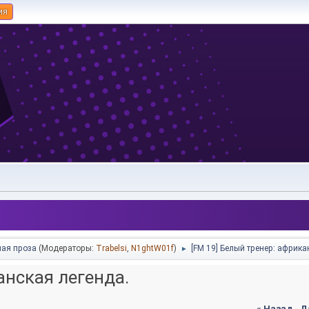
ия
ая проза
(Модераторы:
Trabelsi
,
N1ghtW01f
)
[FM 19] Белый тренер: африка
►
анская легенда.
« Назад
-
Д