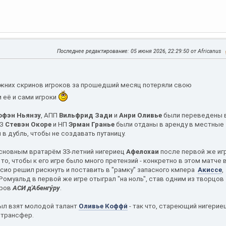
Последнее редактирование
: 05 июня 2026, 22:29:50 от Africanus
ежних скринов игроков за прошедший месяц потеряли свою
и её и сами игроки
юфэн Ньянзу
, АПП
Вильфрид Зади
и
Анри Оливье
были переведены 
ЦЗ
Стевэн Окоре
и НП
Эрман Гранье
были отданы в аренду в местные
в дубль, чтобы не создавать путаницу.
основным вратарём 33-летний нигериец
Афелохаи
после первой же иг
то, чтобы к его игре было много претензий - конкретно в этом матче 
ссио решил рискнуть и поставить в "рамку" запасного кмпера
Акиссе
,
 Ромуальд в первой же игре отыграл "на ноль", став одним из творцов
еров
АСИ д'Абенгу́ру
.
был взят молодой талант
Оливье Коффи́
- так что, стареющий нигерие
а трансфер.