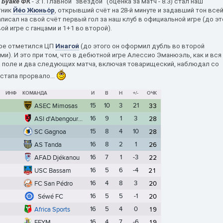
и
Буаке́ ФК
- 3:1. Главной "звездой" (оценка за матч - 8.3) стал наш
тник
Йе́о Жюньо́р
, открывший счёт на 28-й минуте и задавший тон все
писал на свой счёт первый гол за наш клуб в официальной игре (до эт
ой игре с ганцами и 1+1 во второй).
гре отметился ЦП
Инагои́
(до этого он оформил дубль во второй
ми). И это при том, что в дебютной игре Алессио Эманюэль, как и вся
а поле и два следующих матча, включая товарищеский, наблюдал со
стапа прорвало...