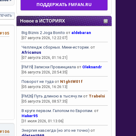
ПОДДЕРЖАТЬ FMFAN.RU
ПЕЧАТЬ
Новое в ИСТОРИЯХ
Big Biznis 2 Joga Bonito
от
aldebaran
#105
[07 августа 2026, 12:22:07]
Челлендж сборных. Мини-истории.
от
Africanus
[07 августа 2026, 01:16:21]
[FM19] Записки Провинциала
от
Oleksandr
[06 августа 2026, 20:54:35]
Поворот не туда
от
N1ghtW01f
[05 августа 2026, 16:26:13]
[FM26] Путь длиною в тысячу ли
от
Trabelsi
[05 августа 2026, 08:57:35]
В круге первом. Галопом по Европам.
от
Haker95
[31 июля 2026, 01:13:06]
Энергия навсегда (но это не точно)
от
#106
diletant969