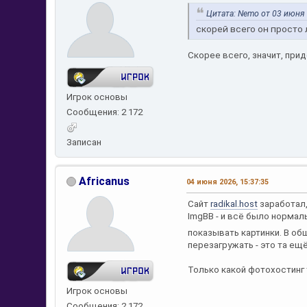
Цитата: Nemo от 03 июня 
скорей всего он просто 
Скорее всего, значит, при
Игрок основы
Сообщения: 2 172
Записан
Africanus
04 июня 2026, 15:37:35
Сайт
radikal.host
заработал,
ImgBB - и всё было нормаль
показывать картинки. В о
перезагружать - это та ещ
Только какой фотохостинг 
Игрок основы
Сообщения: 2 172