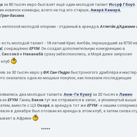
да
за 80 тысяч евро был взят ещё один молодой талант
Иссуф Гбоуо́
.
н новичок команды, всего на год его старше,
Амара́ Камара́
,
з
Гран-Басама
.
ть неплохой молодой опорник - отданный в аренду в
Атлети́к д'Аджаме
е есть молодой талант - 18-летний Крис Ангба́н, перешедший за 8750 е
al
, сокращённо
EFYM
. Он создал дополнительную конкуренцию в
,
Сиссокó
и
Наканаба́
сразу забеспоколись, а Мори́ даже запросил
 клуб
зяв за 30 тысяч евро у
ФК Сан-Педро
быстроногого дриблёра и мастер
 это оказалась одна из мощных покупок, как показали последующие
 появились два молодых таланта:
Анж-Ги Куаку́
за 20 тысяч и
Ламин
а из
EFYM
. Ганец
Бекое
тут же отправился в запас, а упомянутый выше
 затем, вместе с ЦЗ
Окоре́
, в аренду в тот же
EFYM
- к нашим соперник
Стевэн в декабре был отозван из аренды в этом клуб, а затем снова от
 бывает в Африке
*****