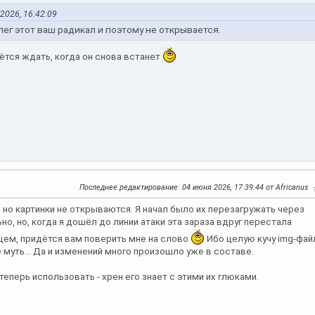
2026, 16:42:09
лег этот ваш радикал и поэтому не открывается.
дётся ждать, когда он снова встанет
Последнее редактирование
: 04 июня 2026, 17:39:44 от Africanus
 но картинки не открываются. Я начал было их перезагружать через
но, но, когда я дошёл до линии атаки эта зараза вдруг перестала
бщем, придётся вам поверить мне на слово
Ибо целую кучу img-фай
ё муть... Да и изменений много произошло уже в составе.
теперь использовать - хрен его знает с этими их глюками.