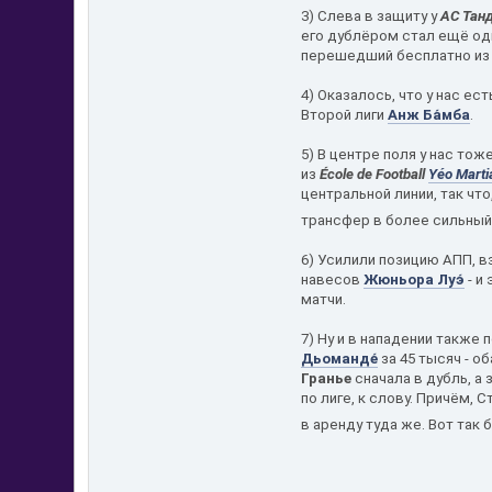
3) Слева в защиту у
АС Тан
его дублёром стал ещё оди
перешедший бесплатно и
4) Оказалось, что у нас ес
Второй лиги
Анж Ба́мба
.
5) В центре поля у нас тож
из
École de Football
Yéo Marti
центральной линии, так что
трансфер в более сильный
6) Усилили позицию АПП, в
навесов
Жюньора Луэ́
- и
матчи.
7) Ну и в нападении также
Дьоманде́
за 45 тысяч - об
Гранье
сначала в дубль, а
по лиге, к слову. Причём, 
в аренду туда же. Вот так