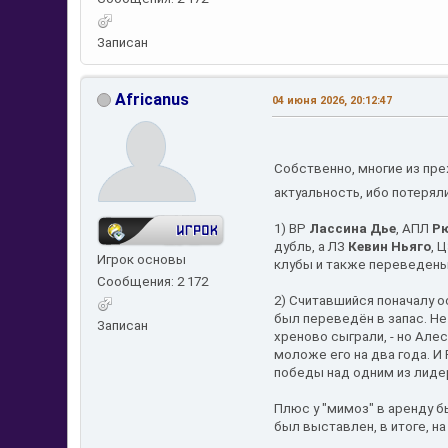
Записан
Africanus
04 июня 2026, 20:12:47
Собственно, многие из пр
актуальность, ибо потерял
1) ВР
Лассина Дье
, АПЛ
Р
дубль, а ЛЗ
Кевин Ньяго
, 
Игрок основы
клубы и также переведены 
Сообщения: 2 172
2) Считавшийся поначалу 
был переведён в запас. Не 
Записан
хреново сыграли, - но Але
моложе его на два года. И
победы над одним из лид
Плюс у "мимоз" в аренду 
был выставлен, в итоге, н