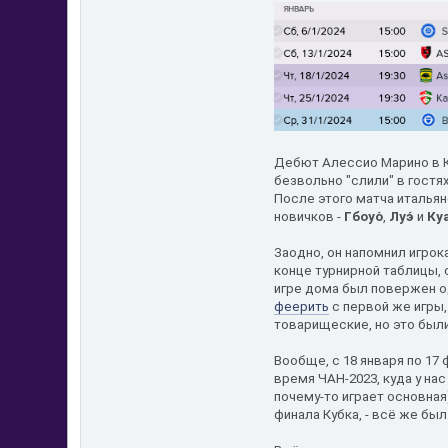
Дебют Алессио Марино в К
безвольно "слили" в гостя
После этого матча итальян
новичков -
Гбоуо́
,
Луэ́
и
Куа
Заодно, он напомнил игрок
конце турнирной таблицы, 
игре дома был повержен о
феерить
с первой же игры,
товарищеские, но это были
Вообще, с 18 января по 17
время ЧАН-2023, куда у на
почему-то играет основная)
финала Кубка, - всё же был