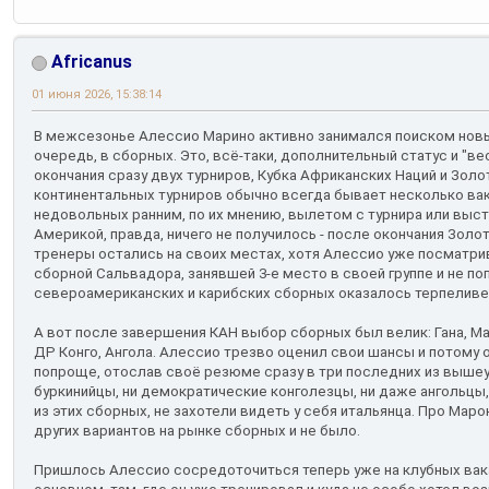
Africanus
01 июня 2026, 15:38:14
В межсезонье Алессио Марино активно занимался поиском новы
очередь, в сборных. Это, всё-таки, дополнительный статус и "вес
окончания сразу двух турниров, Кубка Африканских Наций и Зол
континентальных турниров обычно всегда бывает несколько вака
недовольных ранним, по их мнению, вылетом с турнира или выс
Америкой, правда, ничего не получилось - после окончания Золото
тренеры остались на своих местах, хотя Алессио уже посматри
сборной Сальвадора, занявшей 3-е место в своей группе и не п
североамериканских и карибских сборных оказалось терпеливе
А вот после завершения КАН выбор сборных был велик: Гана, Ма
ДР Конго, Ангола. Алессио трезво оценил свои шансы и потому
попроще, отослав своё резюме сразу в три последних из вышеу
буркинийцы, ни демократические конголезцы, ни даже ангольцы,
из этих сборных, не захотели видеть у себя итальянца. Про Марок
других вариантов на рынке сборных и не было.
Пришлось Алессио сосредоточиться теперь уже на клубных вакан