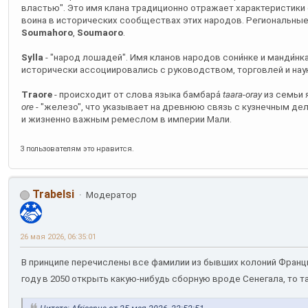
властью". Это имя клана традиционно отражает характеристики 
воина в исторических сообществах этих народов. Региональны
Soumahoro
,
Soumaoro
.
Sylla
- "народ лошадей". Имя кланов народов сони́нке и манди́нка
исторически ассоциировались с руководством, торговлей и нау
Traore
- происходит от слова языка бамбара́
taara-oray
из семьи 
ore
- "железо", что указывает на древнюю связь с кузнечным д
и жизненно важным ремеслом в империи Мали.
3 пользователям это нравится.
Trabelsi
Модератор
26 мая 2026, 06:35:01
В принципе перечислены все фамилии из бывших колоний Франции
году в 2050 открыть какую-нибудь сборную вроде Сенегала, то т