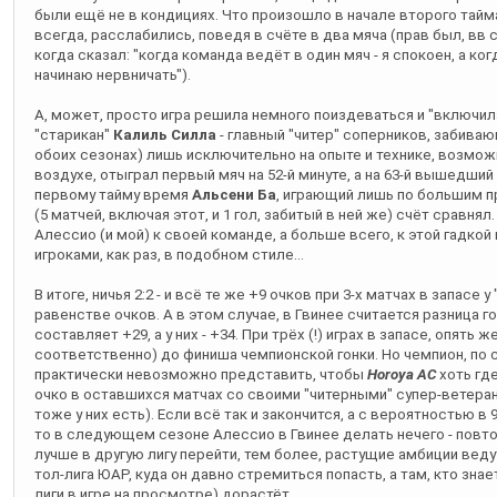
были ещё не в кондициях. Что произошло в начале второго тайма - 
всегда, расслабились, поведя в счёте в два мяча (прав был, вв
когда сказал: "когда команда ведёт в один мяч - я спокоен, а ког
начинаю нервничать").
А, может, просто игра решила немного поиздеваться и "включила
"старикан"
Калиль Силла
- главный "читер" соперников, забиваю
обоих сезонах) лишь исключительно на опыте и технике, возможн
воздухе, отыграл первый мяч на 52-й минуте, а на 63-й вышедши
первому тайму время
Альсени Ба
, играющий лишь по большим п
(5 матчей, включая этот, и 1 гол, забитый в ней же) счёт сравн
Алессио (и мой) к своей команде, а больше всего, к этой гадкой
игроками, как раз, в подобном стиле...
В итоге, ничья 2:2 - и всё те же +9 очков при 3-х матчах в запасе у
равенстве очков. А в этом случае, в Гвинее считается разница го
составляет +29, а у них - +34. При трёх (!) играх в запасе, опять же,
соответственно) до финиша чемпионской гонки. Но чемпион, по с
практически невозможно представить, чтобы
Horoya AC
хоть где
очко в оставшихся матчах со своими "читерными" супер-ветерана
тоже у них есть). Если всё так и закончится, а с вероятностью в 9
то в следующем сезоне Алессио в Гвинее делать нечего - повто
лучше в другую лигу перейти, тем более, растущие амбиции веду
тол-лига ЮАР, куда он давно стремиться попасть, а там, кто знае
лиги в игре на просмотре) дорастёт...