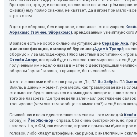
Вратарь он, вроде, и неплохо, но скиллов по всем трём направл
физика) ему, прямо скажем, не хватает, да и играет он мало - все
игра в этом.
В центре обороны, без вопросов, основные - это ивуариец
Кеви́н
Абрахамс (точнее, Эйбрахэмс)
, арендованный у кейптаунского
В запасе есть не особо сильно им уступающие
Серафа́н Ака́
, п
дисквалификации, и молодой буркиниец
Адама́ Траоре́
, имею
сборную и 7 за молодёжную. Плюс местный воспитанник, игрок
Стевэ́н Акоре
, который будет в списке травмированных ещё две
полученным им неделю назад в матче с действующими чемпион
обороны "орлят" можно, в принципе, быть спокойным.
А вот с флангами всё не так радужно. Да, ЛЗ
Ян Зебре́
и ПЗ
Эмиль
Эмиль, в данный момент, уже месяц как травмирован из-за сло
столько же будет находится в командном лазарете, плюс восста
того же лазарета, где три недели залечивал растяжение связок
тренировке (чем они там вообще занимаются?) и ещё пока нахо
Ближайшая и пока единственная замена им - это молодой
Кеви́н
слову) и
Йе́о Жюньо́р
- справа. Оба очень быстроногие, но, при эт
навесов. Но, в ФМ, как известно, игроки с прыжком и\или игрок 
головой, либо кладут штрафные, как рукой, с аналогичным скил