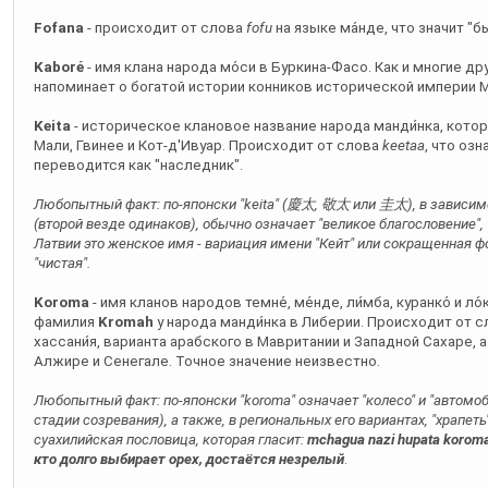
Fofana
- происходит от слова
fofu
на языке ма́нде, что значит "
Kaboré
- имя клана народа мо́си в Буркина-Фасо. Как и многие дру
напоминает о богатой истории конников исторической империи Мо
Keita
- историческое клановое название народа манди́нка, кот
Мали, Гвинее и Кот-д'Ивуар. Происходит от слова
keetaa
, что оз
переводится как "наследник".
Любопытный факт: по-японски "keita" (慶太, 敬太 или 圭太), в зависим
(второй везде одинаков), обычно означает "великое благословение", 
Латвии это женское имя - вариация имени "Кейт" или сокращенная ф
"чистая".
Koroma
- имя кланов народов темне́, ме́нде, ли́мба, куранко́ и л
фамилия
Kromah
у народа манди́нка в Либерии. Происходит от слова كوروما, (kurumana) и
хассани́я, варианта арабского в Мавритании и Западной Сахаре, 
Алжире и Сенегале. Точное значение неизвестно.
Любопытный факт: по-японски "koroma" означает "колесо" и "автомобил
стадии созревания), а также, в региональных его вариантах, "храпет
суахилийская пословица, которая гласит:
mchagua nazi hupata korom
кто долго выбирает орех, достаётся незрелый
.