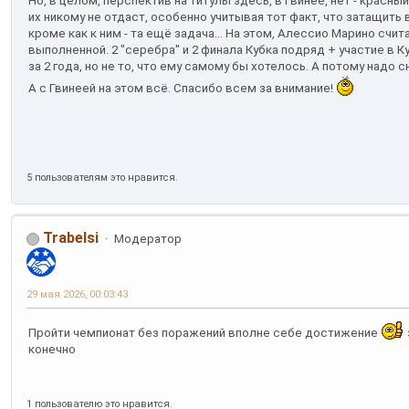
Но, в целом, перспектив на титулы здесь, в Гвинее, нет - красный
их никому не отдаст, особенно учитывая тот факт, что затащить
кроме как к ним - та ещё задача... На этом, Алессио Марино счи
выполненной. 2 "серебра" и 2 финала Кубка подряд + участие в К
за 2 года, но не то, что ему самому бы хотелось. А потому надо с
А с Гвинеей на этом всё. Спасибо всем за внимание!
5 пользователям это нравится.
Trabelsi
Модератор
29 мая 2026, 00:03:43
Пройти чемпионат без поражений вполне себе достижение
конечно
1 пользователю это нравится.