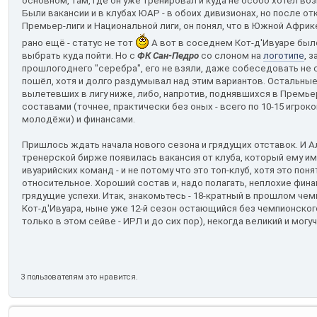
основном, там, где он уже тренировал и куда не особо хотел воз
Были вакансии и в клубах ЮАР - в обоих дивизионах, но после от
Премьер-лиги и Национальной лиги, он понял, что в Южной Африк
рано ещё - статус не тот
А вот в соседнем Кот-д'Ивуаре бы
выбрать куда пойти. Но с
ФК Сан-Педро
со слоном на
логотипе
, 
прошлогоднего "серебра", его не взяли, даже собеседовать не с
пошёл, хотя и долго раздумывал над этим вариантов. Остальные
вылетевших в лигу ниже, либо, напротив, поднявшихся в Премье
составами (точнее, практически без оных - всего по 10-15 игрок
молодёжи) и финансами.
Пришлось ждать начала нового сезона и грядущих отставок. И А
тренерской бирже появилась вакансия от клуба, который ему и
ивуарийских команд - и не потому что это топ-клуб, хотя это пон
относительное. Хороший состав и, надо полагать, неплохие фина
грядущие успехи. Итак, знакомьтесь - 18-кратный в прошлом чем
Кот-д'Ивуара, ныне уже 12-й сезон остающийся без чемпионского 
только в этом сейве - ИРЛ и до сих пор), некогда великий и могу
3 пользователям это нравится.