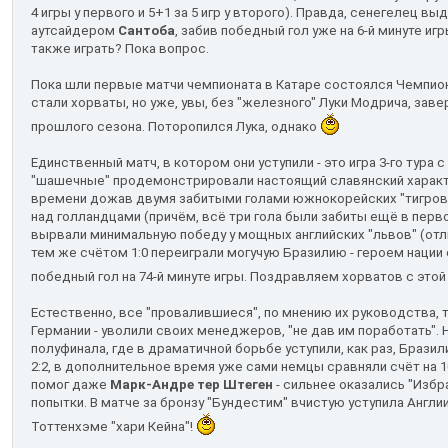
4 игры у первого и 5+1 за 5 игр у второго). Правда, сенегелец в
аутсайдером
Сантоба
, забив победный гол уже на 6-й минуте иг
также играть? Пока вопрос.
Пока шли первые матчи чемпионата в Катаре состоялся Чемпио
стали хорваты, но уже, увы, без "железного" Луки Модрича, за
прошлого сезона. Поторопился Лука, однако
Единственный матч, в котором они уступили - это игра 3-го тура с 
"шашечные" продемонстрировали настоящий славянский характе
времени дожав двумя забитыми голами южнокорейских "тигров
над голландцами (причём, всё три гола были забиты ещё в перво
вырвали минимальную победу у мощных английских "львов" (от
тем же счётом 1:0 переиграли могучую Бразилию - героем нации
победный гол на 74-й минуте игры. Поздравляем хорватов с это
Естественно, все "провалившиеся", по мнению их руководства, 
Германии - уволили своих менеджеров, "не дав им поработать". 
полуфинала, где в драматичной борьбе уступили, как раз, Бразил
2:2, в дополнительное время уже сами немцы сравняли счёт на 10
помог даже
Марк-Андре тер Штеген
- сильнее оказались "Избр
попытки. В матче за бронзу "Бундестим" вчистую уступила Англии 
Тоттенхэме "хари Кейна"!