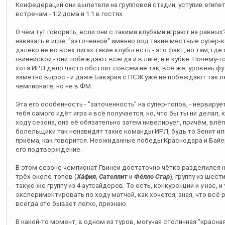
Конфедераций они вылетели на групповой стадии, уступив егип
встречам - 1:2 дома и 1:1 в гостях.
О чём тут говорить, если они с такими клубами играют на равн
навязать в игре, "заточенной" именно под такие местные супер-
далеко не во всех лигах такие клубы есть - это факт, но там, где
гвинейской - они побеждают всегда и в лиге, и в кубке. Почему-т
хотя ИРЛ дело часто обстоит совсем не так, всё же, уровень ф
заметно вырос - и даже Бавария с ПСЖ уже не побеждают так ле
чемпионате, но не в ФМ.
Эта его особенность - "заточенность" на супер-топов, - нервируе
тебя самого идёт игра и всё получается, но, что бы ты ни делал, 
ходу сезона, она её обязательно затем нивелирует, причём, влёг
болельщики так ненавидят такие команды ИРЛ, будь то Зенит ил
приёма, как говорится. Неожиданные победы Краснодара и Байера
его подтверждение.
В этом сезоне чемпионат Гвинеи достаточно чётко разделился 
трёх около-топов (
Ха́фия
,
Сателлит
и
Фе́лло Стар
), группу из шес
такую же группу из 4 аутсайдеров. То есть, конкуренции и у нас, и 
экспериментировать по ходу матчей, как хочется, зная, что всё р
всегда это бывает легко, признаю.
В какой-то момент, в одном из туров, могучая столичная "красн