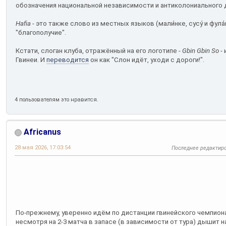
обозначения национальной независимости и антиколониального 
Hafia
- это также слово из местных языков (мали́нке, сусу́ и фул
"благополучие".
Кстати, слоган клуба, отражённый на его логотипе -
Gbin Gbin So
- 
Гвинеи. И
переводится
он как "Слон идёт, уходи с дороги!".
4 пользователям это нравится.
Africanus
28 мая 2026, 17:03:54
Последнее редактир
По-прежнему, уверенно идём по дистанции гвинейского чемпион
несмотря на 2-3 матча в запасе (в зависимости от тура) дышит н