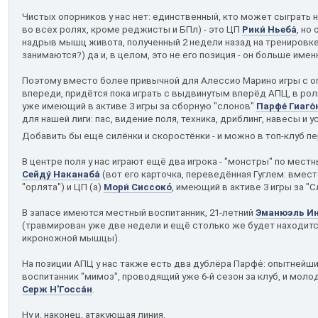
Чистых опорников у нас нет: единственный, кто может сыграть н
во всех ролях, кроме реджисты и БПл) - это ЦП
Рики́ Ньеба́
, но
надрыв мышц живота, полученный 2 недели назад на тренировке 
занимаются?) да и, в целом, это не его позиция - он больше име
Поэтому вместо более привычной для Алессио Марино игры с 
впереди, придётся пока играть с выдвинутым вперёд АПЦ, в рол
уже имеющий в активе 3 игры за сборную "слонов"
Парфе́ Гиаго́
для нашей лиги: пас, видение поля, техника, дриблинг, навесы и у
Добавить бы ещё силёнки и скоростёнки - и можно в топ-клуб 
В центре поля у нас играют ещё два игрока - "монстры" по мест
Сейду́ Наканаба́
(вот его карточка, переведённая Гуглем: вместо 
"орлята") и ЦП (а)
Мори́ Сиссокó
, имеющий в активе 3 игры за "С
В запасе имеются местный воспитанник, 21-летний
Эманюэль Ин
(травмирован уже две недели и ещё столько же будет находитс
икроножной мышцы).
На позиции АПЦ у нас также есть два дублёра Парфе́: опытнейш
воспитанник "мимоз", проводящий уже 6-й сезон за клуб, и молод
Серж Н'Госса́н
.
Ну и, наконец, атакующая линия.