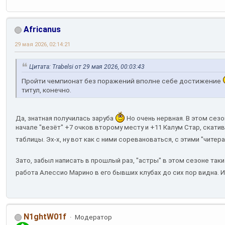
Africanus
29 мая 2026, 02:14:21
Цитата: Trabelsi от 29 мая 2026, 00:03:43
Пройти чемпионат без поражений вполне себе достижение
титул, конечно.
Да, знатная получилась заруба
Но очень нервная. В этом сезо
начале "везёт" +7 очков второму месту и +11 Калум Стар, скат
таблицы. Эх-х, ну вот как с ними соревановаться, с этими "читера
Зато, забыл написать в прошлый раз, "астры" в этом сезоне так
работа Алессио Марино в его бывших клубах до сих пор видна. И
N1ghtW01f
Модератор