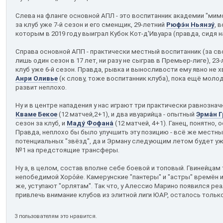
Слева на фланге основной АПЛ - это воспитанник академии "мимо
за клуб уже 7-й сезон и его сменщик, 29-летний
Рюфэ́н Ньянзу́
, 
которым в 2019 году выиграл Кубок Кот-д'Ивуара (правда, сидя н
Справа основной АПП - практически местный воспитанник (за св
лишь один сезон в 17 лет, ни разу не сыграв в Премьер-лиге), 23
клуб уже 6-й сезон. Правда, рывка и выносливости ему явно не х
Анри Оливье
(к слову, тоже воспитанник клуба), пока ещё молод
развит неплохо.
Ну и в центре нападения у нас играют три практически равнозна
Кваме Бекое
(12 матчей,2+1), и два ивуарийца - опытный
Эрма́н Г
сезон за клуб, и
Маду́ Фофана́
(12 матчей, 4+1). Ганец, понятно, 
Правда, неплохо бы было улучшить эту позицию - всё же местн
потенциальных "звёзд", да и Эрману следующим летом будет уже 
№1 на предстоящие трансферы.
Ну а, в целом, состав вполне себе боевой и топовый. Гвинейцам 
непобедимой Хоро́йе. Камерунские "пантеры" и "астры" времён и
же, уступают "орлятам". Так что, у Алессио Марино появился ре
привлечь внимание клубов из элитной лиги ЮАР, осталось тольк
3 пользователям это нравится.