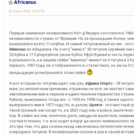
Africanus
01 июня 2026, 16:49:09
Первый чемпионат независимого Кот-д'Ивуара состоялся в 1960 
независимости страны от Франции. Но за прошедшие более, чем
выигрывало всего 11 клубов. И самый титулованный из них - это
Мимозас
из Абиджана. На счету "мимоз" 30 титулов (крайний они н
22 Кубка и 17 Суперкубков (ныне Кубок Уфуэ́-Буаньи́ в честь перв
в реальности, а в нашем сейве "мимозы" имеют на 3 титула и 2 Ку
первого, 1957 года, не отображенного в статистике), но аж на 3 
предыдущих розыгрышей в этом сейве
А вот вторым по титулам идёт, как раз,
Африка Спортс
- 18 титуло
игре, по непонятным причинам, отражены не все: не хватает само
завоёванными ими в первом и единственном первенстве страны 
Кубков, выигранных тогда же - с 1953 по 1958 год, а также одного
выигранного ими в 1977 году. Но, в целом,
Орлята
- это местный г
такой грозный, как когда-то, а в 2021 году они, и вовсе, вылетел
пор. В сейве же они, понятное дело, никуда не вылетали, занима
соответственно, т.е. всё ходят вокруг да около чемпионского тит
это при том, что два сезона назад закончилась пятилетняя геге
очередных титулов. В позапрошлом сезоне в раз в своей истори