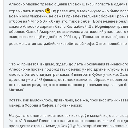
Алессио Марино трезво оценивал свои шансы попасть в одну из э
стремились к нулю
Ну, разве что, в Мексику можно было поп
всём к ним уважении, не самая привлекательная сборная. Гром
отборе на ЧМ по 5:0 и 7:0 - ну, это, такое себе... Более-менее р
самого Алессио вариант был с Колумбией. Да,
Кофейщики
традиц
сборных Южной Америки, но значимых достижений у них - всего 
выиграна ими ещё в далёком 2001 году. "Попытка не пытка", как 
резюме в стан колумбийских любителей кофе. Ответ пришёл н
Что ж, придётся, видимо, ждать до лета и окончания гвинейског
Алессио не против подождать - сейчас у него другие, клубные, 
место в битве с двумя грандами. И выиграть Кубок у них же. Одно
одолели уже в 1\8 финала, осталось каким-то образом переиграт
оставшихся раундов, а это пока сложно решаемая задача - уж б
Матама".
Кстати, как выяснилось, правильно, всё же, произносить их назва
манер, а Хоро́йя и Хáфия, а по-гвинейски:
Horoya
- это слово на местных языках сусу́ и манди́нка, означаю
"честь". В самой Гвинее это слово стало нарицательным благод
президента страны Ахмеда Секу́ Туре́, который активно исполь