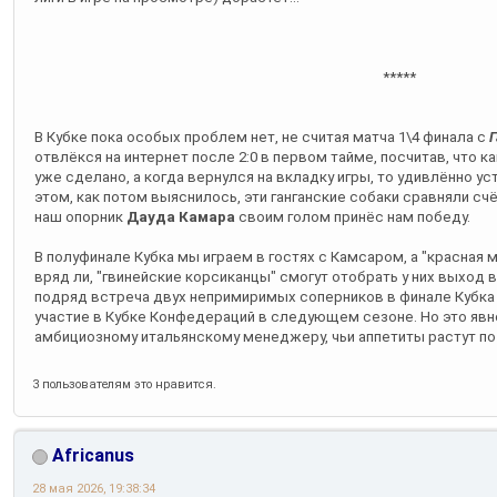
*****
В Кубке пока особых проблем нет, не считая матча 1\4 финала с
Г
отвлёкся на интернет после 2:0 в первом тайме, посчитав, что ка
уже сделано, а когда вернулся на вкладку игры, то удивлённо уст
этом, как потом выяснилось, эти ганганские собаки сравняли счёт
наш опорник
Дауда Камара
своим голом принёс нам победу.
В полуфинале Кубка мы играем в гостях с Камсаром, а "красная 
вряд ли, "гвинейские корсиканцы" смогут отобрать у них выход в 
подряд встреча двух непримиримых соперников в финале Кубка п
участие в Кубке Конфедераций в следующем сезоне. Но это явно
амбициозному итальянскому менеджеру, чьи аппетиты растут по 
3 пользователям это нравится.
Africanus
28 мая 2026, 19:38:34