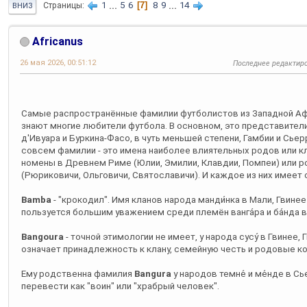
1
...
5
6
7
8
9
...
14
Страницы
ВНИЗ
Africanus
26 мая 2026, 00:51:12
Последнее редактир
Самые распространённые фамилии футболистов из Западной Африк
знают многие любители футбола. В основном, это представители 
д'Ивуара и Буркина-Фасо, в чуть меньшей степени, Гамбии и Сьер
совсем фамилии - это имена наиболее влиятельных родов или кла
номены в Древнем Риме (Юлии, Эмилии, Клавдии, Помпеи) или 
(Рюриковичи, Ольговичи, Святославичи). И каждое из них имеет
Bamba
- "крокодил". Имя кланов народа манди́нка в Мали, Гвинее
пользуется большим уважением среди племён ванга́ра и ба́нда в
Bangoura
- точной этимологии не имеет, у народа сусу́ в Гвинее,
означает принадлежность к клану, семейную честь и родовые ко
Ему родственна фамилия
Bangura
у народов темне́ и ме́нде в 
перевести как "воин" или "храбрый человек".