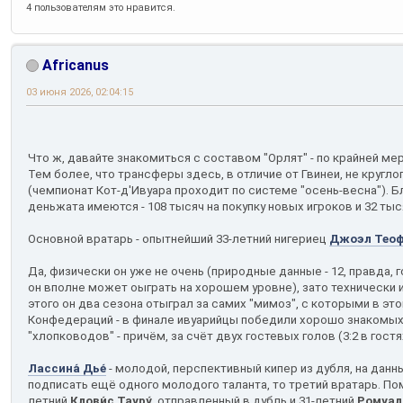
4 пользователям это нравится.
Africanus
03 июня 2026, 02:04:15
Что ж, давайте знакомиться с составом "Орлят" - по крайней мер
Тем более, что трансферы здесь, в отличие от Гвинеи, не кругло
(чемпионат Кот-д'Ивуара проходит по системе "осень-весна"). Бл
деньжата имеются - 108 тысяч на покупку новых игроков и 32 тыс
Основной вратарь - опытнейший 33-летний нигериец
Джоэл Теоф
Да, физически он уже не очень (природные данные - 12, правда, 
он вполне может оыграть на хорошем уровне), зато технически 
этого он два сезона отыграл за самих "мимоз", с которыми в это
Конфедераций - в финале ивуарийцы победили хорошо знакомы
"хлопководов" - причём, за счёт двух гостевых голов (3:2 в гостях
Лассина́ Дье́
- молодой, перспективный кипер из дубля, на данн
подписать ещё одного молодого таланта, то третий вратарь. П
летний
Клови́с Тауру́
, отправленный в дубль и 31-летний
Ромуал