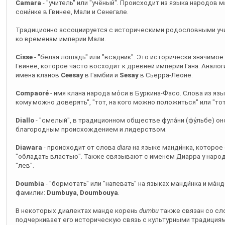
Camara
- "учитель" или "учёный". Происходит из языка народов 
сони́нке в Гвинее, Мали и Сенегале.
Традиционно ассоциируется с историческими родословными учи
ко временам империи Мали.
Cisse
- "белая лошадь" или "всадник". Это исторически значимое
Гвинее, которое часто восходит к древней империи Гана. Анал
имена кланов
Ceesay
в Гамбии и
Sesay
в Сьерра-Леоне.
Compaoré
- имя клана народа мо́си в Буркина-Фасо. Слова из язы
кому можно доверять", "тот, на кого можно положиться" или "тот
Diallo
- "смелый", в традиционном обществе фула́ни (фу́льбе) о
благородным происхождением и лидерством.
Diawara
- происходит от слова
diara
на языке манди́нка, которое
"обладать властью". Также связывают с именем Диарра у народа
"лев".
Doumbia
- "бормотать" или "напевать" на языках манди́нка и ма́н
фамилии:
Dumbuya
,
Doumbouya
.
В некоторых диалектах манде корень
dumbu
также связан со сл
подчеркивает его историческую связь с культурными традициям