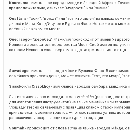
Kourouma
- имя кланов народа манде в Западной Африке. Точна
предположительно, означает "мудрость" или "знание".
Ouattara
- "воин", "вождь" или "тот, кто силен" на языках семьи 
дьюла́ в Мали, Кот-д'Ивуаре и Буркина-Фасо. Но также это может
осéвший на каком-то месте.
Ouedraogo
- "жеребец". Фамилия происходит от имени Уэдраого
Йенненги и основателя королевства Моси. Своё имя он получил, 
котором Йенненга ехала верхом, когда встретила своего отца.
Sawadogo
- имя клана народа мóси в Буркина-Фасо. В зависимос
семейного происхождения, может означать "тот, кто мудр", "тот,
Sissoko
или
Cissokho)
- имя кланов народов бамбара́, манди́нка и
Лингвистически оно восходит к слову
sisokho
(разновидность тр
для изготовления инструментов) на языке манди́нка или термину
"лошадь" (тесно связанному с правящим кланом старой империи Г
принадлежат к семьям гриотов — потомственных устных истори
рассказчиков, сохраняющих культурные традиции.
Soumah
- происходит от слова
suma
из языка народов ма́нде, о