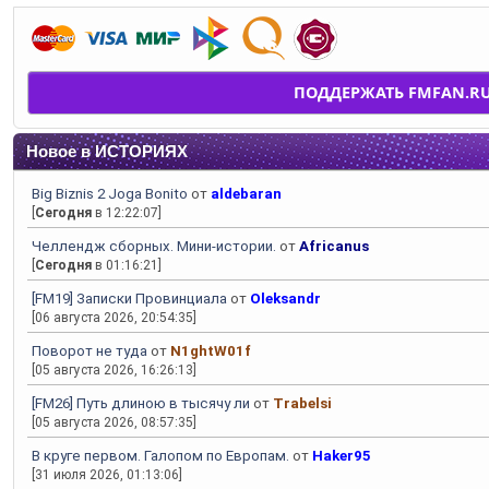
ПОДДЕРЖАТЬ FMFAN.R
Новое в ИСТОРИЯХ
Big Biznis 2 Joga Bonito
от
aldebaran
[
Сегодня
в 12:22:07]
Челлендж сборных. Мини-истории.
от
Africanus
[
Сегодня
в 01:16:21]
[FM19] Записки Провинциала
от
Oleksandr
[06 августа 2026, 20:54:35]
Поворот не туда
от
N1ghtW01f
[05 августа 2026, 16:26:13]
[FM26] Путь длиною в тысячу ли
от
Trabelsi
[05 августа 2026, 08:57:35]
В круге первом. Галопом по Европам.
от
Haker95
[31 июля 2026, 01:13:06]