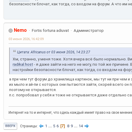
безопасности блочат, как тогда, со входом на форум. А что им не 
Nemo
Fortis fortuna adiuvat
Администратор
03 июня 2026, 16:42:09
Цитата: Africanus от 03 июня 2026, 14:23:27
Хм, странно, у меня тоже. Хотя вчера всё было нормально. 
radikal.host
- я даже зайти на него не могу, по той же причине
настройки безопасности блочат, как тогда, со входом на форум
а при чем тут форум до хранилища картинок, мы тут ни при чем и
их мыло и ай-пи с которых они пытаются зайти, скорей всего он 
поэтому не открывается.
п.с. попробовал у себя и тоже не открывается даже отдельно са
Интернет на то и интернет, что здесь каждый имеет право на свое мнени
1
...
5
6
7
8
9
...
14
Страницы
ВВЕРХ