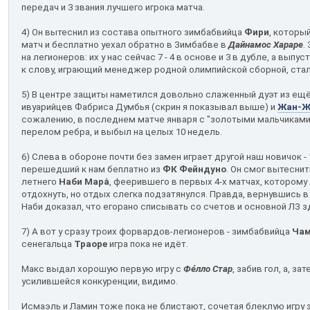
передач и 3 звания лучшего игрока матча.
4) Он вытеснил из состава опытного зимбабвийца
Фири
, который
матч и бесплатно уехал обратно в Зимбабве в
Дайнамос Хараре
.
на легионеров: их у нас сейчас 7 - 4 в основе и 3 в дубле, а выпу
к слову, играющий менеджер родной олимпийской сборной, ста
5) В центре защиты наметился довольно слаженный дуэт из ещё 
ивуарийцев Фабриса Думбья (скрин я показывал выше) и
Жан-Ж
сожалению, в последнем матче января с "золотыми мальчиками 
перелом ребра, и выбыл на целых 10 недель.
6) Слева в обороне почти без замен играет другой наш новичок -
перешедший к нам беплатно из
ФК Фейндуно
. Он смог вытеснит
летнего
Наби Мара́
, феерившего в первых 4-х матчах, котором
отдохнуть, но отдых слегка подзатянулся. Правда, вернувшись в
Наби доказал, что егорано списывать со счетов и основной ЛЗ зд
7) А вот у сразу троих форвардов-легионеров - зимбабвийца
Чам
сенегальца
Траоре
игра пока не идёт.
Макс выдал хорошую первую игру с
Фе́лло Стар
, забив гол, а, з
усилившейся конкуренции, видимо.
Исмаэль и Ламин тоже пока не блистают, сочетая блеклую игру з