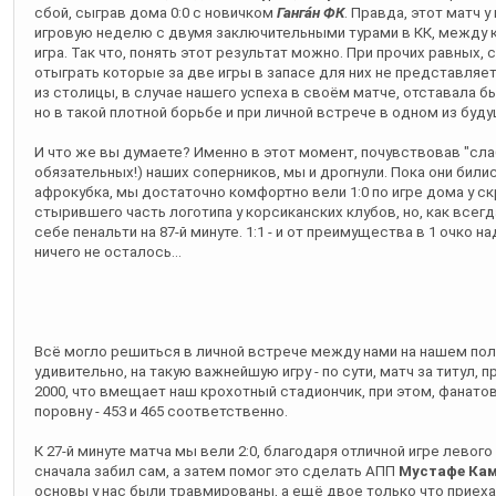
сбой, сыграв дома 0:0 с новичком
Ганга́н ФК
. Правда, этот матч
игровую неделю с двумя заключительными турами в КК, между ко
игра. Так что, понять этот результат можно. При прочих равных, 
отыграть которые за две игры в запасе для них не представляет
из столицы, в случае нашего успеха в своём матче, отставала бы о
но в такой плотной борьбе и при личной встрече в одном из буду
И что же вы думаете? Именно в этот момент, почувствовав "слаби
обязательных!) наших соперников, мы и дрогнули. Пока они били
афрокубка, мы достаточно комфортно вели 1:0 по игре дома у с
стырившего часть логотипа у корсиканских клубов, но, как всегд
себе пенальти на 87-й минуте. 1:1 - и от преимущества в 1 очко 
ничего не осталось...
Всё могло решиться в личной встрече между нами на нашем поле
удивительно, на такую важнейшую игру - по сути, матч за титул,
2000, что вмещает наш крохотный стадиончик, при этом, фанат
поровну - 453 и 465 соответственно.
К 27-й минуте матча мы вели 2:0, благодаря отличной игре левог
сначала забил сам, а затем помог это сделать АПП
Мустафе Кам
основы у нас были травмированы, а ещё двое только что приех