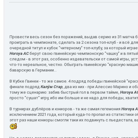
Провести весь сезон без поражений, выдав серию из 31 матча б
проиграть в чемпионате, сделать за 2 сезона топ-клуб - и всё для 
очередной титул и кубок "читерному" топ-клубу, за который игра
Horoya AC
берут свою гвинейскую чемпионскую "чашку" и в пяты
следом - в этот раз, особенно издевательски от самой игры, усту
что-то нереальное, честно. Обыграть гвинейскую "красную маши
баварскую в Германии...
В Кубке Гвинеи - то же самое. 4 подряд победы гвинейской "кра
финале подряд
Калу́м Стар
, два из них - при Алессио Марино и об
тому же сценарию: забив быстрый гол в первом тайме,
Horoya A
просто "сушат" игру, ибо им больше и не надо для победы, хватит
В турнирах дублёров и юниоров - та же самая гегемония
Horoya 
исключением 2021 года, который куда-то пропал из статистики о
этот раз наши юниоры смогли таки их подвинуть с пьедестала, в