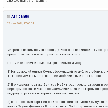
2 пользователям это нравится.
Africanus
27 мая 2026, 17:00:34
Уверенно начали новый сезон. Да, много не забиваем, но и не пр
просто точности при завершение атак не хватает.
Почти все новички команды пришлись ко двору:
1) Нападающий
Альфа Сума
, оформивший по дублю в обоих матч
1+1 в первом же матче, позднее добавив к ним ещё гол+пас.
2) Его коллега по атаке
Бангура Наби
играет редко, выходя, в ос
перформанс, как в матче со
Слоном
из Коле́а, в котором он офор
подряд по разу ассистировал свои партнёрам.
3) В центре поля царит ещё один наш новичок - молодой буркин
нам из
Этуаль Филант
за 8,5 тысяч евро. За 8 сыгранных матчей у 