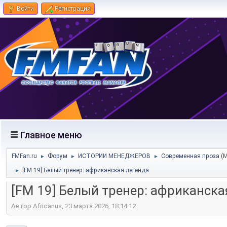
Войти
Регистрация
Главное меню
FMFan.ru
Форум
ИСТОРИИ МЕНЕДЖЕРОВ
Современная проза
(
►
►
►
[FM 19] Белый тренер: африканская легенда.
►
[FM 19] Белый тренер: африканска
Автор Africanus, 23 марта 2026, 18:14:12