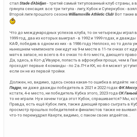
стал
Stade d'Abidjan
- третий самый титулованный клуб страны, а 
грянула сенсация: все три титула - лигу, Кубок и Суперкубок - вз
Второй лиги прошлого сезона
Williamsville Athletic Club
! Вот такие
Что до международных успехов клуба, то он четырежды играл в 
1999 год, два из которых выиграл - в 1992 и 1999 годах, и дважд
КАФ, победив в одном из них - в 1986 году. Неплохо, но то дела 
нынешнем чемпионате они идут на 9-м месте в 11-ти очках от и
матч в запасе, но всего в 4-х очках то 4-го места, дающего пра
Да, здесь, в Кот-д'Ивуаре, попасть в афрокубки проще, чем в Гвин
проходят первые 4 команды - по 2 в ЛЧ и КК, но 4-я может уступ
если он не из первой тройки.
Должен, но, видимо, здесь снова какая-то ошибка в апдейте: ни
Педро
, ни даже дважды победитель в 2021 и 2022 годах
ФК Мосс
кстати, 4-е место, ни победитель Кубка этого, 2023 года
СК Ганьоа́
то не играли. Ну и зачем тогда этот Кубок, спрашивается? Мы, кст
Правда, есть ещё Кубок лиги, также дающий право сыграть в К
просмотр прошлых победителей и финалистов также не выявил и
что-то перемудрил Кверти, видимо, с паком своих апдейтов...