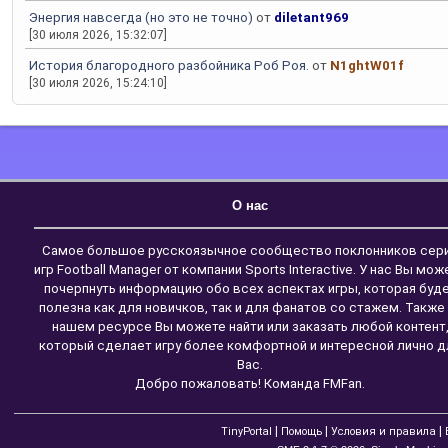
Энергия навсегда (но это не точно)
от
diletant969
[30 июля 2026, 15:32:07]
История благородного разбойника Роб Роя.
от
N1ghtW01f
[30 июля 2026, 15:24:10]
О нас
Самое большое русскоязычное сообщество поклонников сер
игр Football Manager от компании Sports Interactive. У нас Вы мож
почерпнуть информацию обо всех аспектах игры, которая буд
полезна как для новичков, так и для фанатов со стажем. Также
нашем ресурсе Вы можете найти или заказать любой контент
который сделает игру более комфортной и интересной лично д
Вас.
Добро пожаловать! Команда FMFan.
|
|
|
TinyPortal
Помощь
Условия и правила