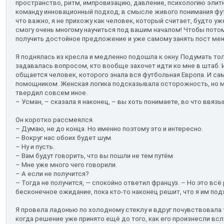
пространство, ритм, импровизацию, давление, психологию элитн
команду инновационный подход, в смысле живого понимания фут
что важно, я не прихожу как человек, который считает, будто уже
смогу очень многому научиться под вашим началом! Чтобы потом
получить достойное предложение и уже самому занять пост ме
Я поднялась из кресла и медленно подошла к окну. Подумать то
задавалась вопросом, кто вообще захочет идти ко мне в штаб. И
общается человек, которого знала вся футбольная Европа. И са
помощником. Женская логика подсказывала осторожность, но 
твердил совсем иное.
– Усман, – сказала я наконец, – вы хоть понимаете, во что ввяз
Он коротко рассмеялся.
– Думаю, не до конца. Но именно поэтому это и интересно.
– Вокруг нас обоих будет шум.
– Ну и пусть.
– Вам будут говорить, что вы пошли не тем путём.
– Мне уже много чего говорили.
– А если не получится?
– Тогда не получится, — спокойно ответил француз. – Но это всё
бесконечное ожидание, пока кто-то наконец решит, что я им под
Я провела ладонью по холодному стеклу и вдруг почувствовала
когда решение уже принято ещё до того, как его произнесли всл