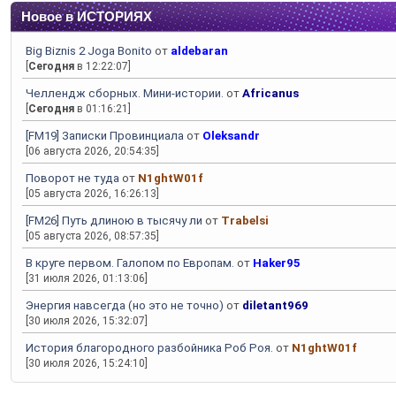
Новое в ИСТОРИЯХ
Big Biznis 2 Joga Bonito
от
aldebaran
[
Сегодня
в 12:22:07]
Челлендж сборных. Мини-истории.
от
Africanus
[
Сегодня
в 01:16:21]
[FM19] Записки Провинциала
от
Oleksandr
[06 августа 2026, 20:54:35]
Поворот не туда
от
N1ghtW01f
[05 августа 2026, 16:26:13]
[FM26] Путь длиною в тысячу ли
от
Trabelsi
[05 августа 2026, 08:57:35]
В круге первом. Галопом по Европам.
от
Haker95
[31 июля 2026, 01:13:06]
Энергия навсегда (но это не точно)
от
diletant969
[30 июля 2026, 15:32:07]
История благородного разбойника Роб Роя.
от
N1ghtW01f
[30 июля 2026, 15:24:10]