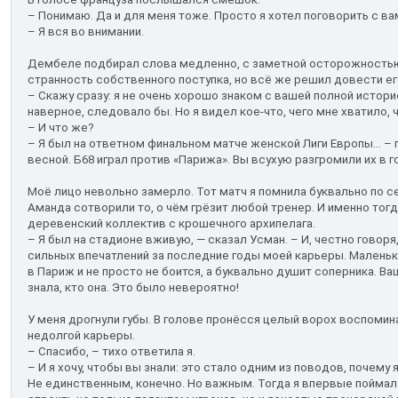
– Понимаю. Да и для меня тоже. Просто я хотел поговорить с ва
– Я вся во внимании.
Дембеле подбирал слова медленно, с заметной осторожностью,
странность собственного поступка, но всё же решил довести ег
– Скажу сразу: я не очень хорошо знаком с вашей полной историей
наверное, следовало бы. Но я видел кое-что, чего мне хватило,
– И что же?
– Я был на ответном финальном матче женской Лиги Европы... –
весной. Б68 играл против «Парижа». Вы всухую разгромили их в г
Моё лицо невольно замерло. Тот матч я помнила буквально по се
Аманда сотворили то, о чём грёзит любой тренер. И именно тогд
деревенский коллектив с крошечного архипелага.
– Я был на стадионе вживую, — сказал Усман. – И, честно говоря
сильных впечатлений за последние годы моей карьеры. Маленьк
в Париж и не просто не боится, а буквально душит соперника. Ва
знала, кто она. Это было невероятно!
У меня дрогнули губы. В голове пронёсся целый ворох воспомин
недолгой карьеры.
– Спасибо, – тихо ответила я.
– И я хочу, чтобы вы знали: это стало одним из поводов, почему
Не единственным, конечно. Но важным. Тогда я впервые поймал