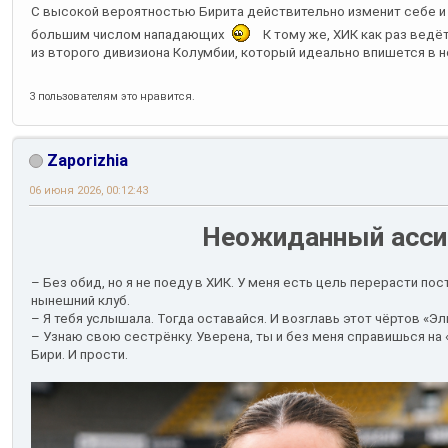
С высокой вероятностью Бирита действительно изменит себе и о
большим числом нападающих
К тому же, ХИК как раз вед
из второго дивизиона Колумбии, который идеально впишется в н
3 пользователям это нравится.
Zaporizhia
06 июня 2026, 00:12:43
Неожиданный асси
– Без обид, но я не поеду в ХИК. У меня есть цель перерасти пос
нынешний клуб.
– Я тебя услышала. Тогда оставайся. И возглавь этот чёртов «Эл
– Узнаю свою сестрёнку. Уверена, ты и без меня справишься на 
Бири. И прости.