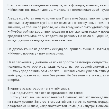
В этот момент я медленно кивнула, хотя француз, конечно, не мо
– Мне понятны ваши чувства, – сказала я после некоторой паузы
А ведь я действительно понимала. Пусть и не буквально, но при
знакома. В мужском футболе я и сама уже столкнулась с тем, чт
знаниям, не только по работе, но и по тому, насколько удобно о
– Футбол сейчас довольно предвзят и для женщин тоже, – прод
предвзятость может выглядеть по-разному. Но само ощущение, 
«подходящим» кандидатом, мне знакомо.
На другом конце на десяток секунд воцарилась тишина. Потом 
– Именно поэтому я вам и позвонил.
Пазл сложился. Дембеле не искал просто разговора, сочувстви
человеком, которого однажды увидел на тренерской скамейке в
– Я хочу предложить вам кое-что, – сказал Усман уже заметно 
моё предложение полным безумием. Но безумие – это как раз то
вперёд.
Впервые за разговор я чуть улыбнулась:
– Выкладывайте, что это за предложение такое.
– Я хочу стать вашим ассистентом. Понимаю, что это неожиданн
на таком уровне. Зато есть огромный опыт игры на самом верху.
раздевалки. И знаю, как работают топ-команды изнутри. Понима