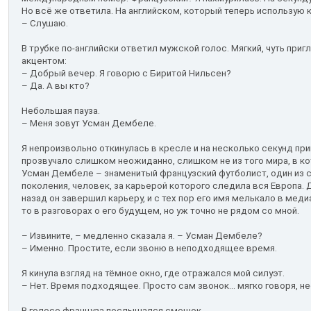
Но всё же ответила. На английском, который теперь использую 
– Слушаю.
В трубке по-английски ответил мужской голос. Мягкий, чуть пр
акцентом:
– Добрый вечер. Я говорю с Биритой Нильсен?
– Да. А вы кто?
Небольшая пауза.
– Меня зовут Усман Дембеле.
Я непроизвольно откинулась в кресле и на несколько секунд п
прозвучало слишком неожиданно, слишком не из того мира, в к
Усман Дембеле – знаменитый французский футболист, один из с
поколения, человек, за карьерой которого следила вся Европа. 
назад он завершил карьеру, и с тех пор его имя мелькало в мед
то в разговорах о его будущем, но уж точно не рядом со мной.
– Извините, – медленно сказала я. – Усман Дембеле?
– Именно. Простите, если звоню в неподходящее время.
Я кинула взгляд на тёмное окно, где отражался мой силуэт.
– Нет. Время подходящее. Просто сам звонок... мягко говоря, н
В голосе француза послышался смешок.