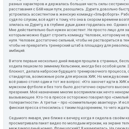
разных характеров и держалась большая часть силы сестринск
расставания с Б68 наши пути, разошлись. Дурита довольно быст
устроилась ассистентом в женскую команду «Эльфсборга». Работ
судя по слухам, всё идёт к тому, что она в скором времени возг
злилась на Дуриту, а в глубине души даже гордилась ею. Однако 
Мне действительно был нужен ассистент. Не просто лицо для за
которым можно будет строить команду. Человек, которому не 
нуля. Человек достаточно сильный, чтобы не раствориться в тен
чтобы не превратить тренерский штаб в площадку для революц
амбиций.
В итоге первые несколько дней января прошли в странных, бес
ходила пешком по зимнему Хельсинки, иногда без особой цели. 
блокнот, делала наброски будущего тренировочного процесса, 
стандартов, возможные роли для игроков ХИК. Но между всеми
всё равно стоял один и тот же вопрос: «Кто захочет идти в ХИК
мужском футболе и без того было достаточно скрытого высоком
презрения. Моё назначение многие восприняли как нечто ненорм
вызывающее. Кто-то в прессе осторожно говорил про «смелый о
толерантности». А третьи – про «сомнительную авантюру». И ес
финская пресса относились с таким подозрением, то чего ждать
Седьмого января, уже ближе к вечеру, когда я сидела в своём ка
просматривала пакет видео по молодым игрокам, на экране те
международный номер. Французский? Я нахмурилась. На секунду 