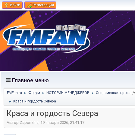
Войти
Регистрация
Главное меню
FMFan.ru
Форум
ИСТОРИИ МЕНЕДЖЕРОВ
Современная проза
(
►
►
►
Краса и гордость Севера
►
Краса и гордость Севера
Автор Zaporizhia, 19 января 2026, 21:41:17