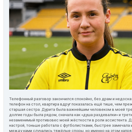
Телефонный разговор закончился спокойно, без драм и недоска
телефон на стол, квартира вдруг показалась ещё тише, чем пре
старшая сестра. Дурита была важнейшим человеком в моей трен
долгие годы была рядом, сначала как «душа раздевалки» и трети
незаменимый противовес моей жёсткости в роли ассистента. Д
настрой, тоньше работала с футболистками, быстрее замечала
между нами случались тяжёлые споры, но именно на этом напря