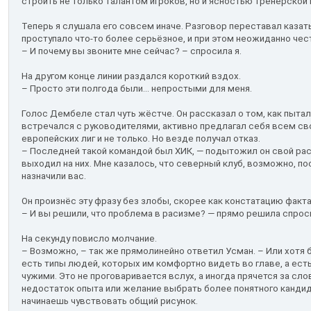
строить не только талантом игроков, но и ясностью тренерской 
Теперь я слушала его совсем иначе. Разговор переставал казат
проступало что-то более серьёзное, и при этом неожиданно чес
– И почему вы звоните мне сейчас? – спросила я.
На другом конце линии раздался короткий вздох.
– Просто эти полгода были... непростыми для меня.
Голос Дембеле стал чуть жёстче. Он рассказал о том, как пытал
встречался с руководителями, активно предлагал себя всем с
европейских лиг и не только. Но везде получал отказ.
– Последней такой командой был ХИК, — подытожил он свой расс
выходил на них. Мне казалось, что северный клуб, возможно, пос
назначили вас.
Он произнёс эту фразу без злобы, скорее как констатацию факта
– И вы решили, что проблема в расизме? — прямо решила спроси
На секунду повисло молчание.
– Возможно, – так же прямолинейно ответил Усман. – Или хотя 
есть типы людей, которых им комфортно видеть во главе, а есть
чужими. Это не проговаривается вслух, а иногда прячется за с
недостаток опыта или желание выбрать более понятного кандид
начинаешь чувствовать общий рисунок.