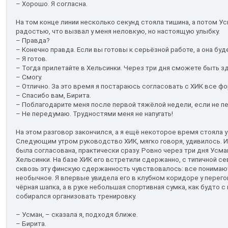
– Хорошо. Я согласна.
На том конце линии несколько секунд стояла тишина, а потом У
радостью, что вызвал у меня неловкую, но настоящую улыбку.
– Правда?
– Конечно правда. Если вы готовы к серьёзной работе, а она буд
– Я готов.
– Тогда прилетайте в Хельсинки. Через три дня сможете быть з
– Смогу.
– Отлично. За это время я постараюсь согласовать с ХИК все ф
– Спасибо вам, Бирита.
– Поблагодарите меня после первой тяжёлой недели, если не п
– Не передумаю. Трудностями меня не напугать!
На этом разговор закончился, а я ещё некоторое время стояла у 
Следующим утром руководство ХИК, мягко говоря, удивилось. 
была согласована, практически сразу. Ровно через три дня Ус
Хельсинки. На базе ХИК его встретили сдержанно, с типичной 
сквозь эту финскую сдержанность чувствовалось: все понимают
необычное. Я впервые увидела его в клубном коридоре у перего
чёрная шапка, а в руке небольшая спортивная сумка, как будто с
собирался организовать тренировку.
– Усман, – сказала я, подходя ближе.
– Бирита.