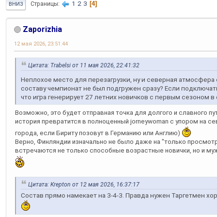
1
2
3
4
Страницы
ВНИЗ
Zaporizhia
12 мая 2026, 23:51:44
Цитата: Trabelsi от 11 мая 2026, 22:41:32
Неплохое место для перезагрузки, ну и северная атмосфера
составу чемпионат не был подгружен сразу? Если подключать 
что игра генерирует 27 летних новичков с первым сезоном в 
Возможно, это будет отправная точка для долгого и славного пу
история превратится в полноценный jorneywoman с упором на с
города, если Бириту позовут в Германию или Англию)
Верно, Финляндии изначально не было даже на "только просмотр"
встречаются не только способные возрастные новички, но и муж
Цитата: Krepton от 12 мая 2026, 16:37:17
Состав прямо намекает на 3-4-3. Правда нужен Таргетмен хо