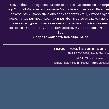
Самое большое русскоязычное сообщество поклонников сер
игр Football Manager от компании Sports Interactive. У нас Вы мож
почерпнуть информацию обо всех аспектах игры, которая буд
полезна как для новичков, так и для фанатов со стажем. Также
нашем ресурсе Вы можете найти или заказать любой контент
который сделает игру более комфортной и интересной лично д
Вас.
Добро пожаловать! Команда FMFan.
|
|
|
TinyPortal
Помощь
Условия и правила
,
SMF 2.1.7 © 2026
Simple Machine
for
SMFAds
Free Forums
,
Simple Audio Video Embedder
Автор оформле