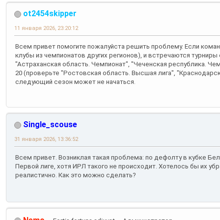
ot2454skipper
11 января 2026, 23:20:12
Всем привет помогите пожалуйста решить проблему. Если кома
клубы из чемпионатов других регионов), и встречаются турниры
"Астраханская область. Чемпионат", "Чеченская республика. Чем
20 (проверьте "Ростовская область. Высшая лига", "Краснодарски
следующий сезон может не начаться.
Single_scouse
31 января 2026, 13:36:52
Всем привет. Возниклая такая проблема: по дефолту в кубке Бе
Первой лиге, хотя ИРЛ такого не происходит. Хотелось бы их уб
реалистично. Как это можно сделать?