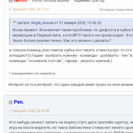
Nemo
Fortis fortuna adiuvat
Администратор
07 февраля 2026, 06:13:47
Последнее редактиро
Цитата: Single_scouse от 31 января 2026, 13:36:52
Всем привет. Возниклая такая проблема: по дефолту в кубке 
играющие в Первой лиге, хотя ИРЛ такого не происходит. Хот
было более реалистично. Как это можно сделать?
в списке команд участников кубка поставить отметку про то чт
попадают(стадии - выбрать нужную - команды - добавить - тип "в
команды "основной состав", турнир - указать нужный.)
1 пользователю это нравится.
Интернет на то и интернет, что здесь каждый имеет право на свое мнени
Pen.
17 февраля 2026, 06:55:08
Кто-нибудь может залить на яндекс/гугл-диск прегейм эдитор, 
игру на плати.маркете, но там в библиотеке стима нет ничего к
что получится так запустить, но попытка не пытка. А то ФМ26 итак