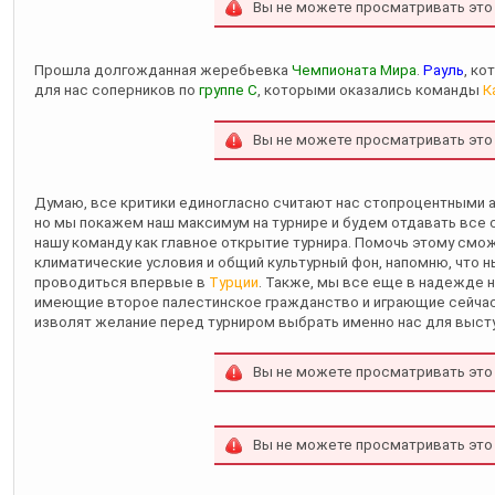
Вы не можете просматривать это
Прошла долгожданная жеребьевка
Чемпионата Мира
.
Рауль
, ко
для нас соперников по
группе С
, которыми оказались команды
К
Вы не можете просматривать это
Думаю, все критики единогласно считают нас стопроцентными а
но мы покажем наш максимум на турнире и будем отдавать все
нашу команду как главное открытие турнира. Помочь этому смо
климатические условия и общий культурный фон, напомню, что 
проводиться впервые в
Турции
. Также, мы все еще в надежде н
имеющие второе палестинское гражданство и играющие сейчас
изволят желание перед турниром выбрать именно нас для высту
Вы не можете просматривать это
Вы не можете просматривать это