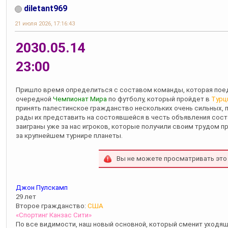
diletant969
21 июля 2026, 17:16:43
2030.05.14
23:00
Пришло время определиться с составом команды, которая пое
очередной
Чемпионат Мира
по футболу, который пройдет в
Турц
принять палестинское гражданство нескольких очень сильных, п
рады их представить на состоявшейся в честь объявления соста
заиграны уже за нас игроков, которые получили своим трудом 
за крупнейшем турнире планеты.
Вы не можете просматривать это
Джон Пулскамп
29 лет
Второе гражданство:
США
«Спортинг Канзас Сити»
По все видимости, наш новый основной, который сменит уходя