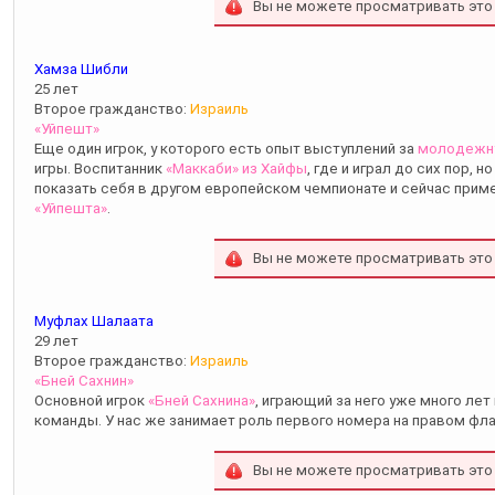
Вы не можете просматривать это
Хамза Шибли
25 лет
Второе гражданство:
Израиль
«Уйпешт»
Еще один игрок, у которого есть опыт выступлений за
молодежну
игры. Воспитанник
«Маккаби» из Хайфы
, где и играл до сих пор, 
показать себя в другом европейском чемпионате и сейчас прим
«Уйпешта»
.
Вы не можете просматривать это
Муфлах Шалаата
29 лет
Второе гражданство:
Израиль
«Бней Сахнин»
Основной игрок
«Бней Сахнина»
, играющий за него уже много ле
команды. У нас же занимает роль первого номера на правом фл
Вы не можете просматривать это