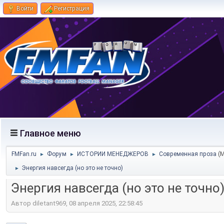
Войти
Регистрация
Главное меню
FMFan.ru
Форум
ИСТОРИИ МЕНЕДЖЕРОВ
Современная проза
(
►
►
►
Энергия навсегда (но это не точно)
►
Энергия навсегда (но это не точно
Автор diletant969, 08 апреля 2025, 22:58:45