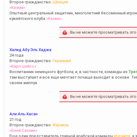
Второе гражданство:
Швеция
«Казма»
Опытный центральный защитник, многолетний бессменный игрок
кувейтского клуба
«Казма»
.
Вы не можете просматривать это
Халид Абу Эль Хаджа
24 года
Второе гражданство:
Германия
«Карл Цейсс»
Воспитанник немецкого футбола, и, в частности, команды из
Тре
там выступает и все еще мечтает почаще выходит в основе. Тем 
своем амплуа.
Вы не можете просматривать это
Али Аль-Хасан
21 год
Второе гражданство:
Израиль
«Бней Сахнин»
Еще один представитель главной арабской команды
Израиля
, а