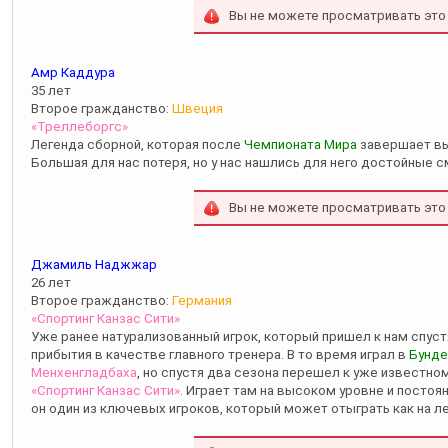
Вы не можете просматривать это
Амр Каддура
35 лет
Второе гражданство:
Швеция
«Треллеборгс»
Легенда сборной, которая после
Чемпионата Мира
завершает вы
Большая для нас потеря, но у нас нашлись для него достойные 
Вы не можете просматривать это
Джамиль Наджжар
26 лет
Второе гражданство:
Германия
«Спортинг Канзас Сити»
Уже ранее натурализованный игрок, который пришел к нам спуст
прибытия в качестве главного тренера. В то время играл в
Бунде
Менхенгладбаха
, но спустя два сезона перешел к уже известно
«Спортинг Канзас Сити»
. Играет там на высоком уровне и постоя
он один из ключевых игроков, который может отыграть как на ле