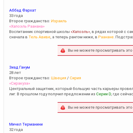
Аббад Фархат
33 года
Второе гражданство:
Израиль
«Хапоэль Раанана»
Воспитанник спортивной школы
«Хапоэль»
, в рядах которой с с
сначала в
Тель Авиве
, а теперь рангом ниже, в
Раанане
. Подстр
Вы не можете просматривать это
Зиад Ганум
28 лет
Второе гражданство:
Швеция
/
Сирия
«Сиракуза»
Центральный защитник, который большую часть карьеры прове
лиг. В прошлом году получил предложении из
Серии D
, где сейч
Вы не можете просматривать это
Мичел Терманини
32 года