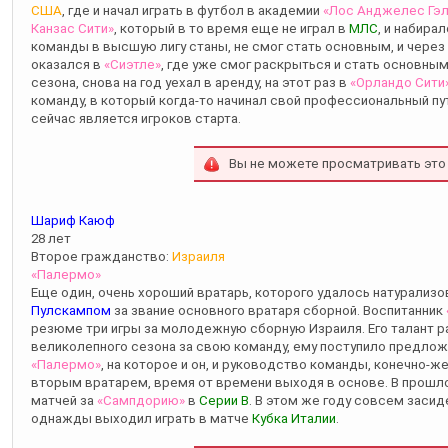
США
, где и начал играть в футбол в академии
«Лос Анджелес Гэ
Канзас Сити»
, который в то время еще не играл в
МЛС
, и набира
команды в высшую лигу станы, не смог стать основным, и чере
оказался в
«Сиэтле»
, где уже смог раскрыться и стать основны
сезона, снова на год уехал в аренду, на этот раз в
«Орландо Сити
команду, в который когда-то начинал свой профессиональный пу
сейчас является игроков старта.
Вы не можете просматривать это
Шариф Каюф
28 лет
Второе гражданство:
Израиля
«Палермо»
Еще один, очень хороший вратарь, которого удалось натурализо
Пулскампом
за звание основного вратаря сборной. Воспитанник
резюме три игры за молодежную сборную Израиля. Его талант ра
великолепного сезона за свою команду, ему поступило предло
«Палермо»
, на которое и он, и руководство команды, конечно-ж
вторым вратарем, время от времени выходя в основе. В прошло
матчей за
«Сампдорию»
в
Серии B
. В этом же году совсем засид
однажды выходил играть в матче
Кубка Италии
.