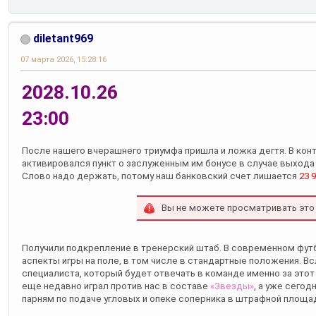
diletant969
07 марта 2026, 15:28:16
2028.10.26
23:00
После нашего вчерашнего триумфа пришла и ложка дегтя. В кон
активировался пункт о заслуженным им бонусе в случае выхода
Слово надо держать, потому наш банковский счет лишается
23 
Вы не можете просматривать это
Получили подкрепление в тренерский штаб. В современном футб
аспекты игры на поле, в том числе в стандартные положения. В
специалиста, который будет отвечать в команде именно за этот
еще недавно играл против нас в составе
«Звезды»
, а уже сего
парням по подаче угловых и опеке соперника в штрафной площад