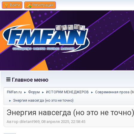
Войти
Регистрация
Главное меню
FMFan.ru
Форум
ИСТОРИИ МЕНЕДЖЕРОВ
Современная проза
(
►
►
►
Энергия навсегда (но это не точно)
►
Энергия навсегда (но это не точно
Автор diletant969, 08 апреля 2025, 22:58:45