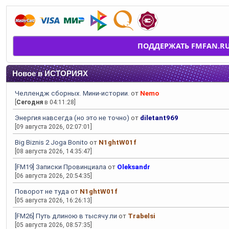
ПОДДЕРЖАТЬ FMFAN.R
Новое в ИСТОРИЯХ
Челлендж сборных. Мини-истории.
от
Nemo
[
Сегодня
в 04:11:28]
Энергия навсегда (но это не точно)
от
diletant969
[09 августа 2026, 02:07:01]
Big Biznis 2 Joga Bonito
от
N1ghtW01f
[08 августа 2026, 14:35:47]
[FM19] Записки Провинциала
от
Oleksandr
[06 августа 2026, 20:54:35]
Поворот не туда
от
N1ghtW01f
[05 августа 2026, 16:26:13]
[FM26] Путь длиною в тысячу ли
от
Trabelsi
[05 августа 2026, 08:57:35]