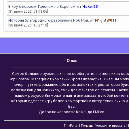
В круге первом. Галопом по Европам.
от
Haker95
[31 июля 2026, 01:13:06]
История благородного разбойника Роб Роя.
от
N1ghtW01f
[30 июля 2026, 15:24:10]
О нас
Самое большое русскоязычное сообщество поклонников сер
игр Football Manager от компании Sports Interactive. У нас Вы мож
почерпнуть информацию обо всех аспектах игры, которая буд
полезна как для новичков, так и для фанатов со стажем. Также
нашем ресурсе Вы можете найти или заказать любой контент
который сделает игру более комфортной и интересной лично д
Вас.
Добро пожаловать! Команда FMFan.
|
|
|
TinyPortal
Помощь
Условия и правила