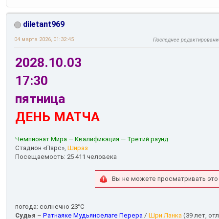
diletant969
04 марта 2026, 01:32:45
Последнее редактировани
2028.10.03
17:30
пятница
ДЕНЬ МАТЧА
Чемпионат Мира — Квалификация — Третий раунд
Стадион «Парс»,
Шираз
Посещаемость: 25 411 человека
Вы не можете просматривать это
погода: солнечно 23°С
Судья
–
Ратнаяке Мудьянселаге Перера
/
Шри Ланка
(39 лет, от