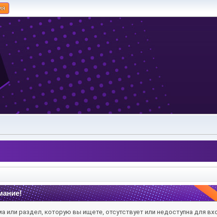
ия
мание!
а или раздел, которую вы ищете, отсутствует или недоступна для вх