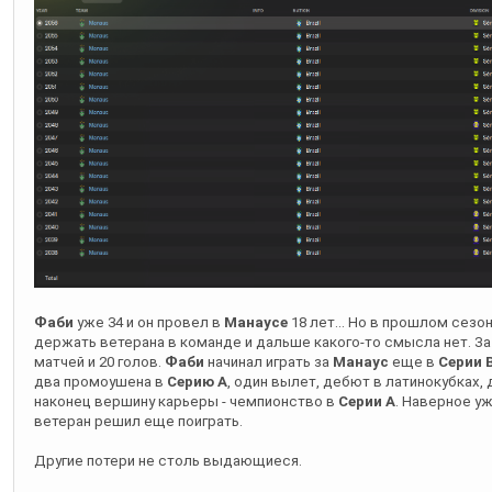
Фаби
уже 34 и он провел в
Манаусе
18 лет... Но в прошлом сезо
держать ветерана в команде и дальше какого-то смысла нет. За 
матчей и 20 голов.
Фаби
начинал играть за
Манаус
еще в
Серии 
два промоушена в
Серию А
, один вылет, дебют в латинокубках,
наконец вершину карьеры - чемпионство в
Серии А
. Наверное уж
ветеран решил еще поиграть.
Другие потери не столь выдающиеся.
Команду покинули 22-летний
Авансиньо
и 24-летний
Чихуахуа
.
Авансиньо
брался в команду авансом, много забивал за молоде
основу забил гол, отдал ассист и стал МоМом. Однако в основе 