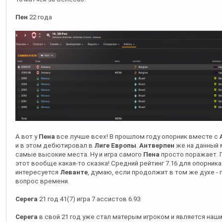
А вот у
Пена
все лучше всех! В прошлом году опорник вместе с
и в этом дебютировал в
Лиге Европы
.
Антверпен
же на данный 
самые высокие места. Ну и игра самого
Пена
просто поражает. 
этот вообще какая-то сказка! Средний рейтинг 7.16 для опорника
интересуется
Леванте
, думаю, если продолжит в том же духе - 
вопрос времени.
Серега
21 год 41(7) игра 7 ассистов 6.93
Серега
в свой 21 год уже стал матерым игроком и является на
защитником. По сравнению с прошлым годом чуть просел по сред
учетом наших результатов. Парнем интересуется
Спорт Ресифе
только за много денег и скорее всего в
Европу
.