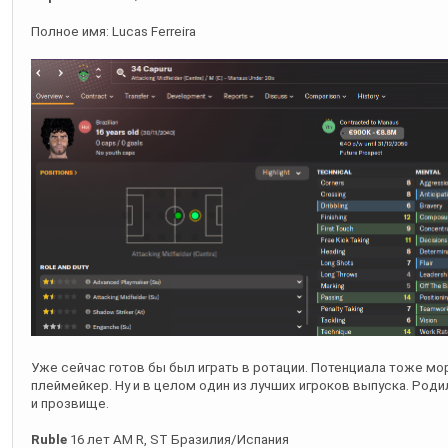
Уже сейчас готов бы был играть в ротации. Потенциала тоже м
плеймейкер. Ну и в целом один из лучших игроков выпуска. Род
и прозвище.
Ruble
16 лет AM R, ST Бразилия/Испания
Полное имя: Marlon Robles