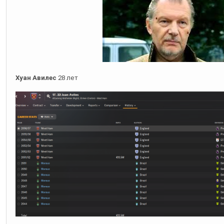
Хуан Авилес
28 лет
А вот у
Хуана Авилеса
карьера пошла в гору. В прошлом сезоне
нападающий стал игроком основы. Ну и регулярно забивает на у
данный момент в 36-44 миллиона.