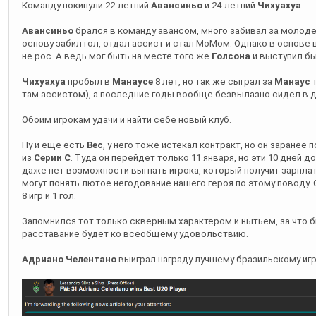
не рос. А ведь мог быть на месте того же
Голсона
и выступил бы
Чихуахуа
пробыл в
Манаусе
8 лет, но так же сыграл за
Манаус
т
там ассистом), а последние годы вообще безвылазно сидел в д
Обоим игрокам удачи и найти себе новый клуб.
Ну и еще есть
Вес
, у него тоже истекал контракт, но он заранее
из
Серии С
. Туда он перейдет только 11 января, но эти 10 дней д
даже нет возможности выгнать игрока, который получит зарплату
могут понять лютое негодование нашего героя по этому поводу
8 игр и 1 гол.
Запомнился тот только скверным характером и нытьем, за что 
расставание будет ко всеобщему удовольствию.
Адриано Челентано
выиграл награду лучшему бразильскому игро