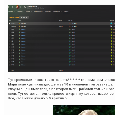
Тут происходит какая-то лютая дичь! ******* (вспоминаем выска
Маритимо
купил нападающего за
10 миллионов
и ни разу не дал
клоуны еще и вылетели, а во второй лиге
Трабелси
только 3 раз
слов. Тут остается только привести картинку, которая наверное 
Все, что Любко думаю о
Маритимо
: