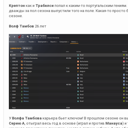
Волф Тамбов
26 лет
У
Волфа Тамбова
карьера бьет ключом! В прошлом сезоне он 
Серию А
, отыграл весь год в основе (играл и против
Манауса
) и
команда драматично лишилась места в латино-кубкам. А кто обс
родной клуб
Вольфа Тамбова
-
Манаус
и любимый тренер Любк
Терион
25 лет