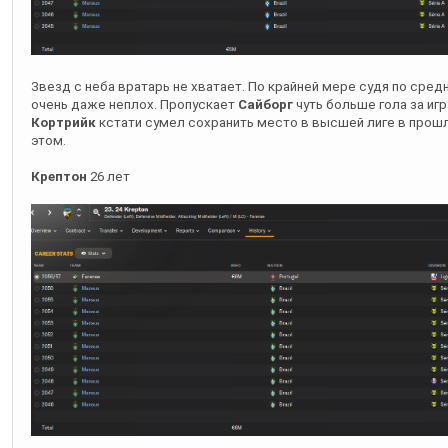
Звезд с неба вратарь не хватает. По крайней мере судя по средн
очень даже неплох. Пропускает
Сайборг
чуть больше гола за игр
Кортрийк
кстати сумел сохранить место в высшей лиге в прошл
этом.
Крептон
26 лет
Крептон
как и
Трабелси
попал к каким-то португальским гениям.
дважды за пол сезона выпустили того на поле. Какая-то просто 
сезоне.