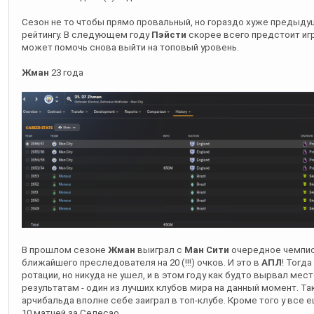
может помочь снова выйти на топовый уровень.
Жман
23 года
В прошлом сезоне
Жман
выиграл с
Ман Сити
очередное чемпио
ближайшего преследователя на 20 (!!!) очков. И это в
АПЛ
! Тогд
ротации, но никуда не ушел, и в этом году как будто вырвал мест
результатам - один из лучших клубов мира на данный момент. Та
арчибальда вполне себе заиграл в топ-клубе. Кроме того у вс
10 матчей за Селесао.
Пен
22 года