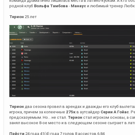
Терион
два сезона провел в арендах и дважды его клуб вылета
игрока, причем за копеечные
275к
в аутсайдер
Серии А Гойас
. 
предсказуемым. Но... не стал.
Терион
стал игроком основы, а с
занял высокое 8-ое место и в следующем сезоне сыграет в лат
Пэйсти
24 года 41(4) года 7 голов 8 ассистов 6.84
Сезон не то чтобы прямо провальный, но гораздо хуже предыдущ
рейтингу. В следующем году
Пэйсти
скорее всего предстоит игр