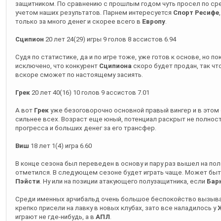
Сципион
20 лет 24(29) игры 9 голов 8 ассистов 6.94
Судя по статистике, да и по игре тоже, уже готов к основе, но п
исключено, что конкурент
Сципиона
скоро будет продан, так ч
вскоре сможет по настоящему засиять.
Грек
20 лет 40(16) 10 голов 9 ассистов 7.01
А вот
Грек
уже безоговорочно основной правый вингер и в этом 
сильнее всех. Возраст еще юный, потенциал раскрыт не полнос
прогресса и больших денег за его трансфер.
Виш
18 лет 1(4) игра 6.60
В конце сезона был переведен в основу и пару раз вышел на пол
отметился. В следующем сезоне будет играть чаще. Может быт
Пэйсти
. Ну или на позиции атакующего полузащитника, если
Бар
Среди именных арчибальд очень большое беспокойство вызы
крепко присели на лавку в новых клубах, зато все наладилось у
играют не где-нибудь, а в
АПЛ
.
Теперь к совсем юным арчибальдам: