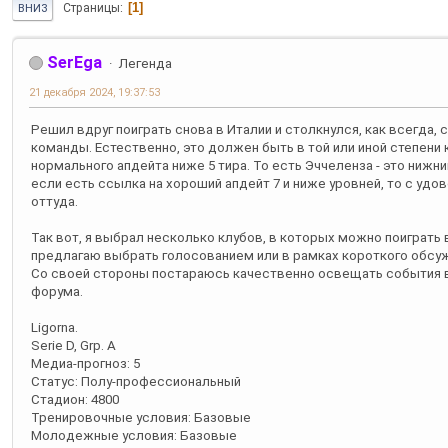
1
Страницы
ВНИЗ
SerEga
Легенда
21 декабря 2024, 19:37:53
Решил вдруг поиграть снова в Италии и столкнулся, как всегда
команды. Естественно, это должен быть в той или иной степени к
нормального апдейта ниже 5 тира. То есть Эччеленза - это нижни
если есть ссылка на хороший апдейт 7 и ниже уровней, то с уд
оттуда.
Так вот, я выбрал несколько клубов, в которых можно поиграть
предлагаю выбрать голосованием или в рамках короткого обсу
Со своей стороны постараюсь качественно освещать события 
форума.
Ligorna.
Serie D, Grp. A
Медиа-прогноз: 5
Статус: Полу-профессиональный
Стадион: 4800
Тренировочные условия: Базовые
Молодежные условия: Базовые