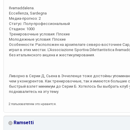
Ilvamaddalena.
Eccellenza, Sardegna
Медиа-прогноз: 2
Статус: Полу-профессиональный
Стадион: 1000
Тренировочные условия: Плохие
Молодежные условия: Плохие
Особенности: Расположен на архипелаге северо-восточнее Сард
играл в этих местах. L'Associazione Sportiva Dilettantistica Ilvam
без итальянского акцена и жестикулирования.
Ливорно в Серии Д, Сьена в Эччеленце тоже достойны упоминани
чем у конкурентов. Как тренировочные, так и имеются большие 
быстрый взлет минимум до Серии Б. Хотелось бы выбрать клуб у
поднавалитесь на эту тему.
2 пользователям это нравится.
Ramsetti