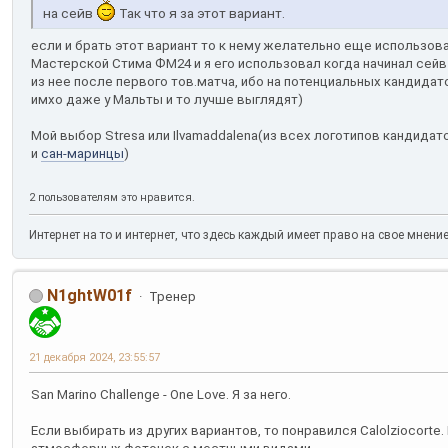
на сейв
Так что я за этот вариант.
если и брать этот вариант то к нему желательно еще использова
Мастерской Стима ФМ24 и я его использовал когда начинал сейв
из нее после первого тов.матча, ибо на потенциальных кандидат
имхо даже у Мальты и то лучше выглядят)
Мой выбор Stresa или Ilvamaddalena(из всех логотипов кандида
и
сан-маринцы
)
2 пользователям это нравится.
Интернет на то и интернет, что здесь каждый имеет право на свое мнени
N1ghtW01f
Тренер
21 декабря 2024, 23:55:57
San Marino Challenge - One Love. Я за него.
Если выбирать из других вариантов, то понравился Calolziocort