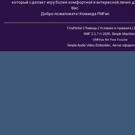
который сделает игру более комфортной и интересной лично д
Вас.
Добро пожаловать! Команда FMFan.
|
|
|
TinyPortal
Помощь
Условия и правила
,
SMF 2.1.7 © 2026
Simple Machine
for
SMFAds
Free Forums
,
Simple Audio Video Embedder
Автор оформле