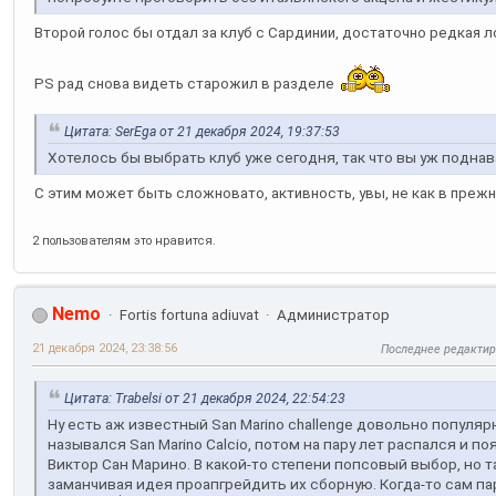
Второй голос бы отдал за клуб с Сардинии, достаточно редкая л
PS рад снова видеть старожил в разделе
Цитата: SerEga от 21 декабря 2024, 19:37:53
Хотелось бы выбрать клуб уже сегодня, так что вы уж поднава
С этим может быть сложновато, активность, увы, не как в преж
2 пользователям это нравится.
Nemo
Fortis fortuna adiuvat
Администратор
21 декабря 2024, 23:38:56
Последнее редакти
Цитата: Trabelsi от 21 декабря 2024, 22:54:23
Ну есть аж известный San Marino challenge довольно популя
назывался San Marino Calcio, потом на пару лет распался и п
Виктор Сан Марино. В какой-то степени попсовый выбор, но т
заманчивая идея проапгрейдить их сборную. Когда-то сам пар