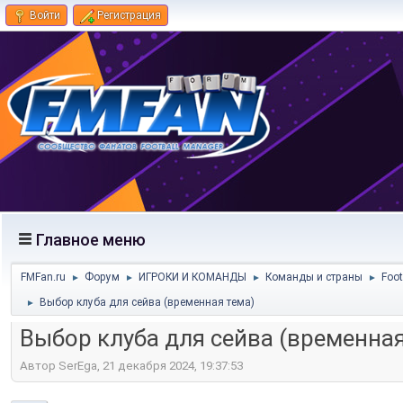
Войти
Регистрация
Главное меню
FMFan.ru
Форум
ИГРОКИ И КОМАНДЫ
Команды и страны
Foot
►
►
►
►
Выбор клуба для сейва (временная тема)
►
Выбор клуба для сейва (временная
Автор SerEga, 21 декабря 2024, 19:37:53