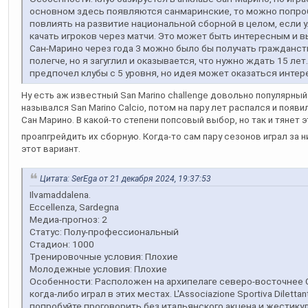
основном здесь появляются санмаринские, то можно попроб
повлиять на развитие национальной сборной в целом, если 
качать игроков через матчи. Это может быть интересным и 
Сан-Марино через года 3 можно было бы получать гражданст
полегче, но я загуглил и оказывается, что нужно ждать 15 лет.
предпочел клубы с 5 уровня, но идея может оказаться интер
Ну есть аж известный San Marino challenge довольно популярный
назывался San Marino Calcio, потом на пару лет распался и появ
Сан Марино. В какой-то степени попсовый выбор, но так и тянет 
проапгрейдить их сборную. Когда-то сам пару сезонов играл за н
этот вариант.
Цитата: SerEga от 21 декабря 2024, 19:37:53
Ilvamaddalena.
Eccellenza, Sardegna
Медиа-прогноз: 2
Статус: Полу-профессиональный
Стадион: 1000
Тренировочные условия: Плохие
Молодежные условия: Плохие
Особенности: Расположен на архипелаге северо-восточнее 
когда-либо играл в этих местах. L'Associazione Sportiva Dilettant
попробуйте проговорить без итальянского акцена и жестику