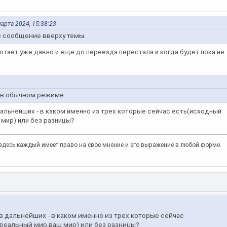
марта 2024, 15:38:23
е сообщение вверху темы.
ботает уже давно и еще до переезда перестала и когда будет пока не
у в обычном режиме
альнейших - в каком именно из трех которые сейчас есть(исходный
 мир) или без разницы?
то здесь каждый имеет право на свое мнение и его выражение в любой форме.
 дальнейших - в каком именно из трех которые сейчас
реальный мир,ваш мир) или без разницы?