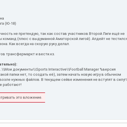
ана
а (Ю-18)
чность не претендую, так как состав участников Второй Лиги ещё не
ы команд (плюс с выдуманной Аматорской лигой). Апдейт не тестилс
она. Как всегда на скорую руку делал.
ов трансфермаркт и вести.кз.
ательно):
..\\Мои документы\\Sports Interactive\\Football Manager %версия
 такой папки нет, то создать её), затем начать новую игру в обычном
возле нужных файлов. В текущем сейве изменения не вступят в силу! 
не работают!
тривать это вложение.