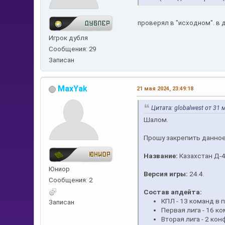
проверял в "исходном". в д
Игрок дубля
Сообщения: 29
Записан
MaxYak
21 мая 2024, 23:49:18
Цитата: globalwest от 31 
Шалом.
Прошу закрепить данно
Название:
Казахстан Д-4
Юниор
Версия игры:
24.4.
Сообщения: 2
Состав апдейта:
КПЛ - 13 команд в п
Записан
Первая лига - 16 ко
Вторая лига - 2 ко