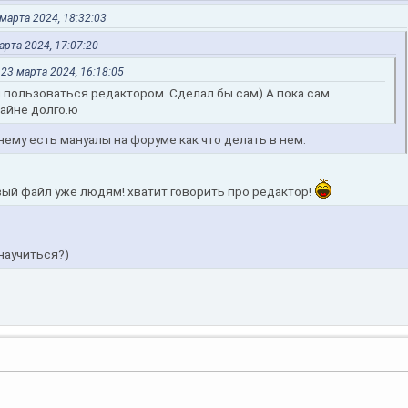
 марта 2024, 18:32:03
арта 2024, 17:07:20
 23 марта 2024, 16:18:05
л пользоваться редактором. Сделал бы сам) А пока сам
райне долго.ю
нему есть мануалы на форуме как что делать в нем.
вый файл уже людям! хватит говорить про редактор!
научиться?)