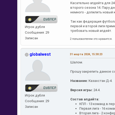
Касательно апдейта для 24.
второго сезона 14. Пару дн
немного - допилить новый 
Так как федерация футбола
первой и второй лиги прим
Игрок дубля
требовать новый апдейт.
Сообщения: 29
Записан
2 пользователям это нравится.
globalwest
31 марта 2024, 15:38:23
Шалом.
Прошу закрепить данное с
Название:
Казахстан Д-4.
Версия игры:
24.4.
Игрок дубля
Состав апдейта:
Сообщения: 29
КПЛ - 13 команд в пер
Записан
Первая лига - 16 кома
Вторая лига - 2 конф