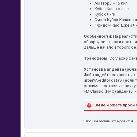
Аматоры - 16 лиг
Кубок Казахстана
Кубок Лиги
Супер Кубок Казахст
Фридом Кью Джей Лиг
Особенности:
На реалисти
обнародован, как и состав
дальше начало второго сез
Трансферы:
Согласно сайт
Установка апдейта (обяз
Файл апдейта сохранить в .
игры%\\editor data\\ (если
режиме, поставив галочку 
FM Classic (FMC) апдейты 
Вы не можете просма
5 пользователям это нравится.