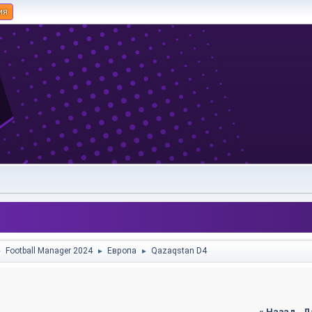
ия
Football Manager 2024
Европа
Qazaqstan D4
►
►
►
« Назад
-
Д