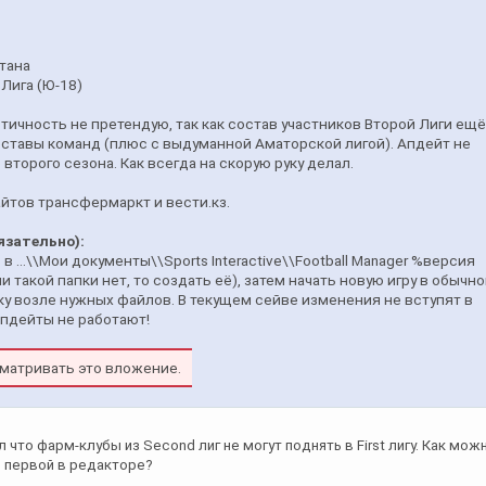
стана
Лига (Ю-18)
тичность не претендую, так как состав участников Второй Лиги ещ
составы команд (плюс с выдуманной Аматорской лигой). Апдейт не
второго сезона. Как всегда на скорую руку делал.
йтов трансфермаркт и вести.кз.
язательно):
в ...\\Мои документы\\Sports Interactive\\Football Manager %версия
ли такой папки нет, то создать её), затем начать новую игру в обычн
ку возле нужных файлов. В текущем сейве изменения не вступят в
 апдейты не работают!
матривать это вложение.
 что фарм-клубы из Second лиг не могут поднять в First лигу. Как мож
 первой в редакторе?