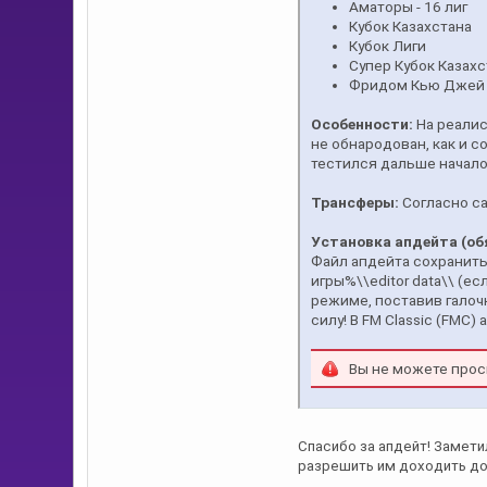
Аматоры - 16 лиг
Кубок Казахстана
Кубок Лиги
Супер Кубок Казах
Фридом Кью Джей 
Особенности:
На реалис
не обнародован, как и 
тестился дальше начало 
Трансферы:
Согласно са
Установка апдейта (об
Файл апдейта сохранить 
игры%\\editor data\\ (ес
режиме, поставив галоч
силу! В FM Classic (FMC)
Вы не можете прос
Спасибо за апдейт! Заметил
разрешить им доходить до