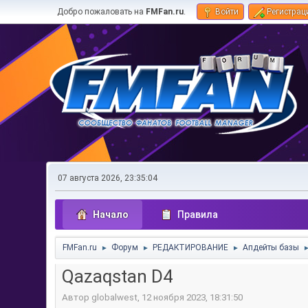
Добро пожаловать на
FMFan.ru
.
Войти
Регистрац
07 августа 2026, 23:35:04
Начало
Правила
FMFan.ru
Форум
РЕДАКТИРОВАНИЕ
Апдейты базы
►
►
►
Qazaqstan D4
Автор globalwest, 12 ноября 2023, 18:31:50