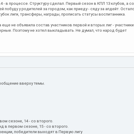
4 - в процессе. Структуру сделал. Первый сезон в КПЛ 13 клубов, а с
ей побуду у родителей за городом, как приеду - сяду за апдейт. Остал
кубок лиги, трансферы, награды, прописать статусы воспитанника.
 еще не объявила состав участников первой и вторых лиг - участники
ерные. Поэтому не хотел выкладывать. Не думал, что народ будет
ообщение вверху темы.
вом сезоне, 14 - со второго.
нд в первом сезоне, 15 - со второго.
еренции, победители выходят в Первую лигу