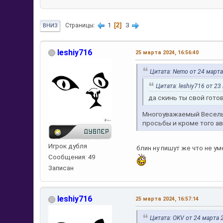
1
2
3
Страницы
ВНИЗ
leshiy716
25 марта 2024, 16:56:40
Цитата: Nemo от 24 марта
Цитата: leshiy716 от 23
да скинь ты свой гото
Многоуважаемый Весельч
просьбы и кроме того ав
Игрок дубля
блин ну пишут же что не у
Сообщения: 49
Записан
leshiy716
25 марта 2024, 16:57:14
Цитата: OKV от 24 марта 2