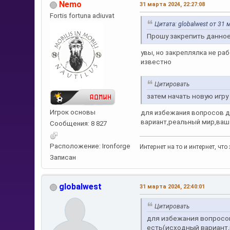
Nemo
31 марта 2024, 22:27:08
Fortis fortuna adiuvat
Цитата: globalwest от 31 
Прошу закрепить данно
увы, но закреплялка не ра
известно
Цитировать
затем начать новую игр
Игрок основы
для избежания вопросов д
вариант,реальный мир,ваш
Сообщения: 8 827
Расположение: Ironforge
Интернет на то и интернет, ч
Записан
globalwest
31 марта 2024, 22:40:01
Цитировать
для избежания вопросов
есть(исходный вариант,