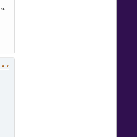
о
ось
#18