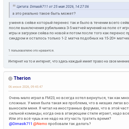
Цитата: Dimasik711 от 25 мая 2026, 14:27:06
а это реально такое быть может?
у меня в сейве который перенес так и было в течении всего сейв
после выключения рубильника 3-5 матчей мучений на поле от игр
игры и загрузки сейва по новой и потом после того как перенос
синдром и осталось только 1-2 матча подобных на 15-20+ матче
1 пользователю это нравится.
Интернет на то и интернет, что здесь каждый имеет право на свое мнени
Therion
06 июня 2026, 09:45:47
Очень мало играл в FM23, но всегда хотел вернуться, так как мно
сложных. У меня была такая же проблема, что в низших лигах в
выносили меня. Я читал на иностранных форумах, что в этой част
сильной команды, когда она в атакующем стиле играет, надо все
Или это всё чушь и не надо на эту часть тратить время?
@Dimasik711
@Nemo
пробовали так делать?