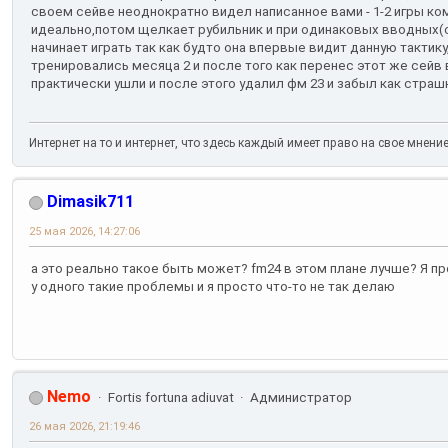
своем сейве неоднократно видел написанное вами - 1-2 игры ко
идеально,потом щелкает рубильник и при одинаковых вводных(с
начинает играть так как будто она впервые видит данную тактику
тренировались месяца 2 и после того как перенес этот же сейв
практически ушли и после этого удалил фм 23 и забыл как страш
Интернет на то и интернет, что здесь каждый имеет право на свое мнени
Dimasik711
25 мая 2026, 14:27:06
а это реально такое быть может? fm24 в этом плане лучше? Я п
у одного такие проблемы и я просто что-то не так делаю
Nemo
Fortis fortuna adiuvat
Администратор
26 мая 2026, 21:19:46