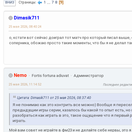
1
...
7
8
9
Страницы
ВНИЗ
Dimasik711
25 мая 2026, 08:40:24
о, кстати вот сейчас доиграл тот матч про который писал выше, о
соперника, обожаю просто такие моменты, что бы я не делал т
Nemo
Fortis fortuna adiuvat
Администратор
25 мая 2026, 11:14:52
Последнее редакт
Цитата: Dimasik711 от 25 мая 2026, 08:37:40
Я не понимаю как это контрить все можно) Вообще я пересел 
предыдущии игры серии, казалось бы какой то опыт есть, но
разобраться как играть в это, такое ощущение что я первый
играть.
Мой вам совет не играйте в фм23 и не делайте себе нервы, это 