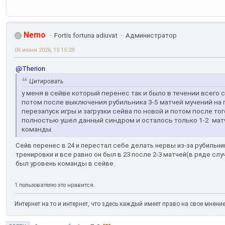
Nemo
Fortis fortuna adiuvat
Администратор
06 июня 2026, 15:15:28
@Therion
Цитировать
у меня в сейве который перенес так и было в течении всего с
потом после выключения рубильника 3-5 матчей мучений на п
перезапуск игры и загрузки сейва по новой и потом после то
полностью ушел данный синдром и осталось только 1-2 мат
команды.
Сейв перенес в 24 и перестал себе делать нервы из-за рубильни
тренировки и все равно он был в 23 после 2-3 матчей(в ряде слу
был уровень команды в сейве.
1 пользователю это нравится.
Интернет на то и интернет, что здесь каждый имеет право на свое мнени