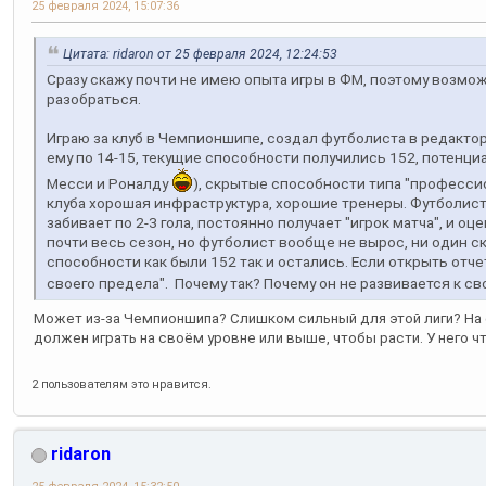
25 февраля 2024, 15:07:36
Цитата: ridaron от 25 февраля 2024, 12:24:53
Сразу скажу почти не имею опыта игры в ФМ, поэтому возмож
разобраться.
Играю за клуб в Чемпионшипе, создал футболиста в редактор
ему по 14-15, текущие способности получились 152, потенц
Месси и Роналду
), скрытые способности типа "профессио
клуба хорошая инфраструктура, хорошие тренеры. Футболист
забивает по 2-3 гола, постоянно получает "игрок матча", и оце
почти весь сезон, но футболист вообще не вырос, ни один с
способности как были 152 так и остались. Если открыть отчет
своего предела". Почему так? Почему он не развивается к с
Может из-за Чемпионшипа? Слишком сильный для этой лиги? На
должен играть на своём уровне или выше, чтобы расти. У него чт
2 пользователям это нравится.
ridaron