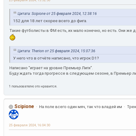
25 февраля 2024, 15:32:50
Цитата: Scipione от 25 февраля 2024, 12:38:16
152 для 18 лет скорее всего до фига.
Такие футболисты в ФМ есть, их мало конечно, но есть. Они ж
Цитата: Therion от 25 февраля 2024, 15:07:36
У него что в отчёте написано, что игрок D1?
Написано "играет на уровне Премьер Лиги".
Буду ждать тогда прогрессе в следующем сезоне, в Премьер ли
1 пользователю это нравится.
Scipione
На поле всего один мяч, так что владей им
Тре
25 февраля 2024, 16:04:30