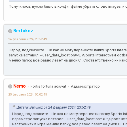
Получилось, нужно было в конфиг файле убрать слово images, и 
Bertukoz
24 февраля 2024, 23:52:49
Народ, подскажите... Ни как не могу перенести папку Sports Inter
запуска вставил: --user_data_location=<E:\Sports Interactive\Footb
меняю папку, все равно лезет на диск С...Соответственно ни како
Nemo
Fortis fortuna adiuvat
Администратор
25 февраля 2024, 00:02:45
Цитата: Bertukoz от 24 февраля 2024, 23:52:49
Народ, подскажите... Ни как не могу перенести папку Sports Int
параметре запуска вставил: --user_data_location=<E:\Sports Inte
настройках в игре меняю папку, все равно лезет на диск С...