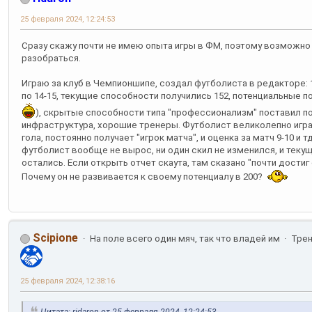
25 февраля 2024, 12:24:53
Сразу скажу почти не имею опыта игры в ФМ, поэтому возможно 
разобраться.
Играю за клуб в Чемпионшипе, создал футболиста в редакторе: 
по 14-15, текущие способности получились 152, потенциальные п
), скрытые способности типа "профессионализм" поставил по 
инфраструктура, хорошие тренеры. Футболист великолепно игра
гола, постоянно получает "игрок матча", и оценка за матч 9-10 и 
футболист вообще не вырос, ни один скил не изменился, и текущ
остались. Если открыть отчет скаута, там сказано "почти достиг
Почему он не развивается к своему потенциалу в 200?
Scipione
На поле всего один мяч, так что владей им
Тре
25 февраля 2024, 12:38:16