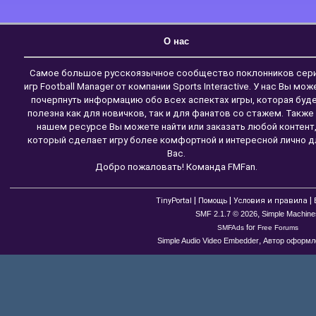
О нас
Самое большое русскоязычное сообщество поклонников сер
игр Football Manager от компании Sports Interactive. У нас Вы мож
почерпнуть информацию обо всех аспектах игры, которая буд
полезна как для новичков, так и для фанатов со стажем. Также
нашем ресурсе Вы можете найти или заказать любой контент
который сделает игру более комфортной и интересной лично д
Вас.
Добро пожаловать! Команда FMFan.
|
|
|
TinyPortal
Помощь
Условия и правила
,
SMF 2.1.7 © 2026
Simple Machine
for
SMFAds
Free Forums
,
Simple Audio Video Embedder
Автор оформле