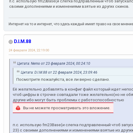
п.с. использую fm23Base(и слегка подправленный чтоб запускал
своими дополнениями и изменениями взятые из других скинов.
Интернет на то и интернет, что здесь каждый имеет право на свое мнени
D.I.M.88
24 февраля 2024, 22:19:00
Цитата: Nemo от 23 февраля 2024, 00:24:10
Цитата: D.I.M.88 от 22 февраля 2024, 23:09:46
Посмотрите пожалуйста, все ли верно сделано.
Её желательно добавлять в конфиг файл который идет непо
чтоб цифры в строчке совпадали тоже желательно(но не обяз
другие ибо могут быть проблемы с работоспособностью
Вы не можете просматривать это вложение.
п.с. использую fm23Base(и слегка подправленный чтоб запу
23) с своими дополнениями и изменениями взятые из других