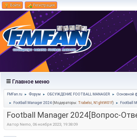
Войти
Регистрация
Главное меню
FMFan.ru
Форум
ОБСУЖДЕНИЕ FOOTBALL MANAGER
Основной 
►
►
►
Football Manager 2024
(Модераторы:
Trabelsi
,
N1ghtW01f
)
Football 
►
►
Football Manager 2024[Вопрос-Отв
Автор Nemo, 06 ноября 2023, 19:38:09