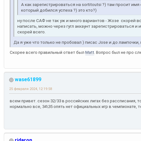
А как зарегистрироваться на sortitoutsi ?) там просит и
который добился успеха ?) это кто?)
ну после САФ не так уж и много вариантов - Жозе скорей в
написать, можно через гугл аккаунт зарегистрироваться и
скорей всего.
Да я уже что только не пробовал ) писас Jose и до лампочки, к
Скорее всего правильный ответ был
Matt
. Вопрос был не про 
wase61899
25 февраля 2024, 12:19:58
всем привет. сезон 32/33 в российских лигах без рассписания, 
нормально все, 34\35 опять нет официальных игр в чемпионате, то
ridaron