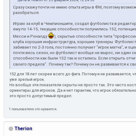
Цитата: ridaron от 25 февраля 2024, 12:24:53
Сразу скажу почти не имею опыта игры в ФМ, поэтому возмож
разобраться.
Играю за клуб в Чемпионшипе, создал футболиста в редактор
ему по 14-15, текущие способности получились 152, потенц
Месси и Роналду
), скрытые способности типа "профессио
клуба хорошая инфраструктура, хорошие тренеры. Футболист
забивает по 2-3 гола, постоянно получает "игрок матча", и оце
почти весь сезон, но футболист вообще не вырос, ни один с
способности как были 152 так и остались. Если открыть отчет
своего предела". Почему так? Почему он не развивается к с
152 для 18 лет скорее всего до фига. Потому и не развивается, ч
уже зрелый игрок.
Но вообще эти показатели скрыты не просто так. Это чисто кост
ориентиры для игроков. Да и нет гарантии, что игрок обязатель
это просто допустимый предел.
1 пользователю это нравится.
Therion