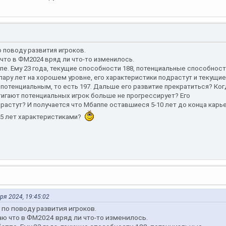
 поводу развития игроков.
что в ФМ2024 вряд ли что-то изменилось.
ппе. Ему 23 года, текущие способности 188, потенциальные способнос
 пару лет на хорошем уровне, его характеристики подрастут и текущи
потенциальным, то есть 197. Дальше его развитие прекратиться? Ког
игают потенциальных игрок больше не прогрессирует? Его
растут? И получается что Мбаппе оставшиеся 5-10 лет до конца карь
25 лет характеристиками?
аря 2024, 19:45:02
по поводу развития игроков.
аю что в ФМ2024 вряд ли что-то изменилось.