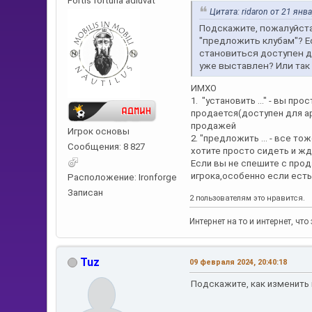
Fortis fortuna adiuvat
Цитата: ridaron от 21 янв
Подскажите, пожалуйста
"предложить клубам"? Е
становиться доступен дл
уже выставлен? Или та
ИМХО
1. "установить ..." - вы п
продается(доступен для а
продажей
Игрок основы
2. "предложить ... - все 
Сообщения: 8 827
хотите просто сидеть и ж
Если вы не спешите с прод
игрока,особенно если есть 
Расположение: Ironforge
Записан
2 пользователям это нравится.
Интернет на то и интернет, ч
Tuz
09 февраля 2024, 20:40:18
Подскажите, как изменить 