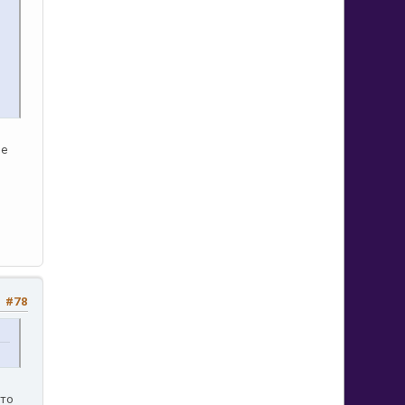
не
#78
что