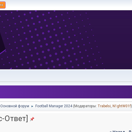
ия
Основной форум
Football Manager 2024
(Модераторы:
Trabelsi
,
N1ghtW01f
►
с-Ответ]
« Назад
-
Д