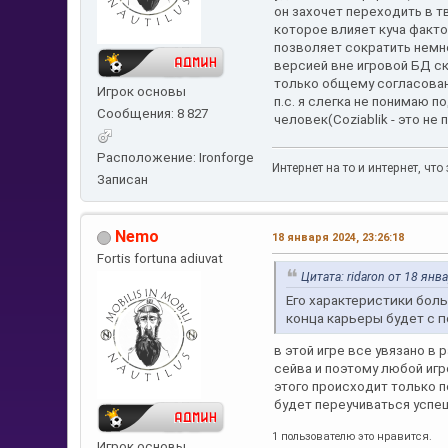
он захочет переходить в т
которое влияет куча факто
позволяет сократить немн
версией вне игровой БД ск
только общему согласован
Игрок основы
п.с. я слегка не понимаю 
Сообщения: 8 827
человек(Coziablik - это н
Расположение: Ironforge
Интернет на то и интернет, ч
Записан
Nemo
18 января 2024, 23:26:18
Fortis fortuna adiuvat
Цитата: ridaron от 18 янв
Его характеристики боль
конца карьеры будет с 
в этой игре все увязано в 
сейва и поэтому любой игр
этого происходит только 
будет переучиваться успеш
1 пользователю это нравится.
Игрок основы