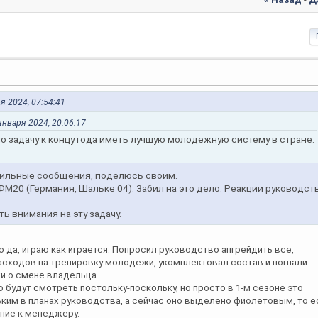
я 2024, 07:54:41
 января 2024, 20:06:17
о задачу к концу года иметь лучшую молодежную систему в стране.
фильные сообщения, поделюсь своим.
ФМ20 (Германия, Шальке 04). Забил на это дело. Реакции руководст
ь внимания на эту задачу.
о да, играю как играется. Попросил руководство апгрейдить все,
асходов на тренировку молодежи, укомплектовал состав и погнали.
и о смене владельца...
то будут смотреть постольку-поскольку, но просто в 1-м сезоне это
ким в планах руководства, а сейчас оно выделено фиолетовым, то е
ание к менеджеру.