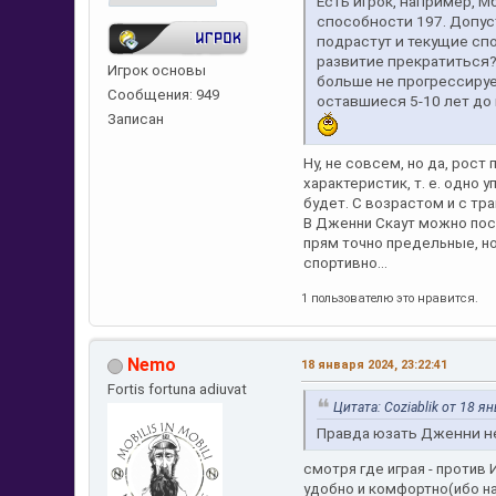
Есть игрок, например, М
способности 197. Допуст
подрастут и текущие сп
развитие прекратиться?
Игрок основы
больше не прогрессируе
Сообщения: 949
оставшиеся 5-10 лет до
Записан
Ну, не совсем, но да, рос
характеристик, т. е. одно 
будет. С возрастом и с т
В Дженни Скаут можно посм
прям точно предельные, н
спортивно...
1 пользователю это нравится.
Nemo
18 января 2024, 23:22:41
Fortis fortuna adiuvat
Цитата: Coziablik от 18 я
Правда юзать Дженни не
смотря где играя - против
удобно и комфортно(ибо на