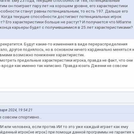
баппе. Ему 23 года, текущие способности 188, потенциальные
им он поиграет пару лет на хорошем уровне, его характеристики
особности станут равны потенциальным, то есть 197. Дальше его
 Когда текущие способности достигают потенциальных игрок
т? Его характеристики больше не растут? И получается что Мбаппе
 конца карьеры будет с получившимися в 25 лет характеристиками?
т прекратится. Будут какие-то изменения в виде перераспределения
упало, другое поднялось, но в основном ничего кардинально меняться 
равмами возможно понижение характиристик.
отреть предельные характеристики игрока, правда не факт, что они
о вроде как именно так написано. Правда юзать Дженни не совсем
нваря 2024, 19:54:21
 совсем спортивно...
 ИИ или человека, если против ИИ то это уже каждый играет как ему
йденный игрок(не игрок) при помощи данной программы не гарантия 