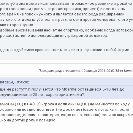
вой клуб и она всего лишь показывает возможное развитие игрока(но
ров(тренировки,травмы, игровая практика, прочее)) и всего лишь
ого время на поиск нужного и является своего рода расширенной
аутского отдела клуба, если играть по сети против человека то это у
ию сторон нужно.
подобные высказывания насчет не спортивно, особенно когда их говор
е про вас) активно использующий внутриигровой редактор.
то здесь каждый имеет право на свое мнение и его выражение в любой форме.
Последнее редактирование
: 19 января 2024, 00:02:58 от Nemo
аря 2024, 19:45:02
ше не растут? И получается что Мбаппе оставшиеся 5-10 лет до
получившимися в 25 лет характеристиками?
рамки КА(ТС) и ПА(ПС) игрока и если они ПА(ПС) не меняются по ходу
ок рано или поздно достигает(не достигает)своего потолка и после
перераспределение характеристик(но не потенциала) если он наприм
но на другую роль и позицию.