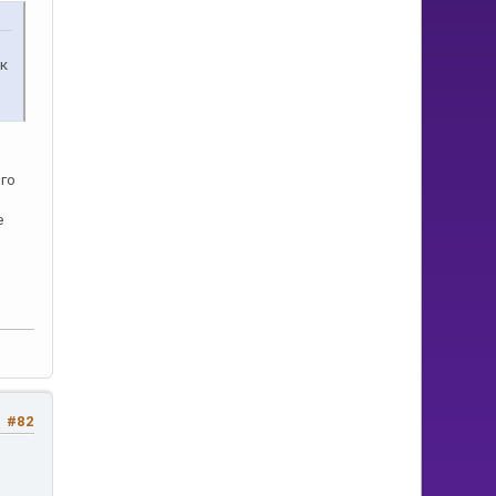
ок
его
е
#82