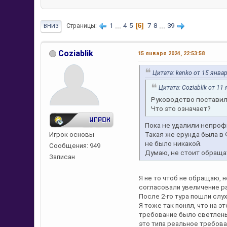
1
...
4
5
6
7
8
...
39
Страницы
ВНИЗ
Coziablik
15 января 2024, 22:53:58
Цитата: kenko от 15 январ
Цитата: Coziablik от 11
Руководство поставил
Что это означает?
Пока не удалили непро
Такая же ерунда была в 
Игрок основы
не было никакой.
Сообщения: 949
Думаю, не стоит обращат
Записан
Я не то чтоб не обращаю, н
согласовали увеличение р
После 2-го тура пошли слух
Я тоже так понял, что на э
требование было светлень
это типа реальное требов