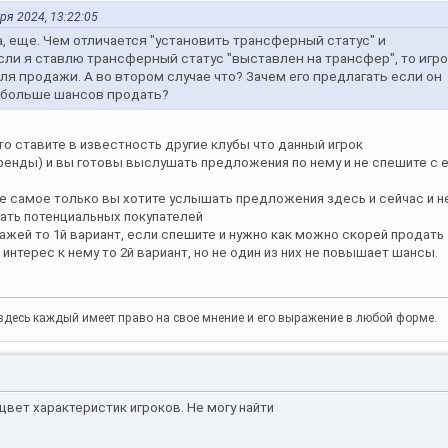
аря 2024, 13:22:05
, еще. Чем отличается "установить трансферный статус" и
сли я ставлю трансферный статус "выставлен на трансфер", то игр
я продажи. А во втором случае что? Зачем его предлагать если он
к больше шансов продать?
росто ставите в известность другие клубы что данный игрок
ренды) и вы готовы выслушать предложения по нему и не спешите с 
тоже самое только вы хотите услышать предложения здесь и сейчас и н
дать потенциальных покупателей
ажей то 1й вариант, если спешите и нужно как можно скорей продать
интерес к нему то 2й вариант, но не один из них не повышает шансы.
то здесь каждый имеет право на свое мнение и его выражение в любой форме.
цвет характеристик игроков. Не могу найти