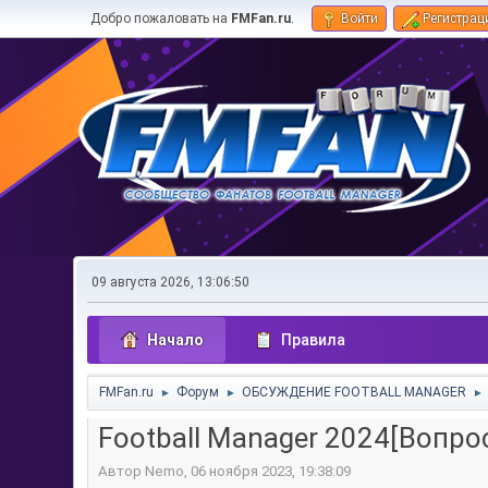
Добро пожаловать на
FMFan.ru
.
Войти
Регистрац
09 августа 2026, 13:06:50
Начало
Правила
FMFan.ru
Форум
ОБСУЖДЕНИЕ FOOTBALL MANAGER
►
►
►
Football Manager 2024[Вопро
Автор Nemo, 06 ноября 2023, 19:38:09