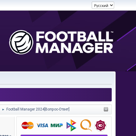
)
Football Manager 2024[Вопрос-Ответ]
►
алее »