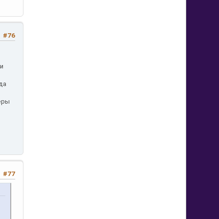
#76
ти
е
да
еры
#77