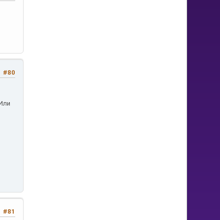
#80
ь
 Или
#81