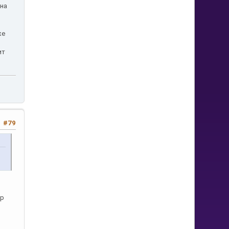
 на
же
ит
#79
ер