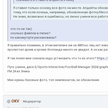
Я ставил только основу, все фото на месте. Апдейты обнов
тому, что если хочешь, например, обновленную фотку Месси 
Не знаю, возможно я ошибаюсь, но лично у меня все работ
что-то не так)
сколько файлов в папке?
по какому пути раскакованы?
Я правильно понимаю, в этом мегапаке аж на 480тыс лиц нет изв
пролистал архив и кроме Холланда никого не увидел. А он как ра
Я так понял мне сначала надо установить что то из этого?
https:/
Путь у меня, диск E/Sports Interactive/Football Manager 2024/grap
FM 24 из Эпика
Мне нужны базовые фото, топ чемпионатов, не обновления.
OKV
Модератор