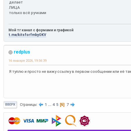
делает
ЛИЦА
только всё ручками
Мой тг канал с формами и графикой
t.me/kitsforfmbyOKV
redplus
16 января 2026, 19:56:39
Я туплю и просто не вижу ссылку в первом сообщении или её та
1
...
4
5
6
7
Страницы
ВВЕРХ