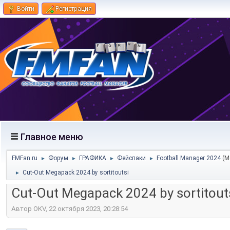
Войти
Регистрация
Главное меню
FMFan.ru
Форум
ГРАФИКА
Фейспаки
Football Manager 2024
(М
►
►
►
►
Cut-Out Megapack 2024 by sortitoutsi
►
Cut-Out Megapack 2024 by sortitout
Автор OKV, 22 октября 2023, 20:28:54