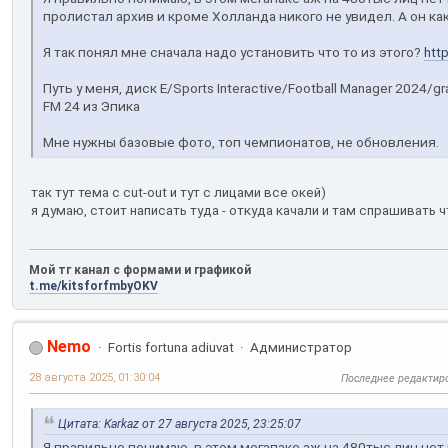
пролистал архив и кроме Холланда никого не увидел. А он как
Я так понял мне сначала надо установить что то из этого?
htt
Путь у меня, диск E/Sports Interactive/Football Manager 2024/g
FM 24 из Эпика
Мне нужны базовые фото, топ чемпионатов, не обновления.
так тут тема с cut-out и тут с лицами все окей)
я думаю, стоит написать туда - откуда качали и там спрашивать чт
Мой тг канал с формами и графикой
t.me/kitsforfmbyOKV
Nemo
Fortis fortuna adiuvat
Администратор
28 августа 2025, 01:30:04
Последнее редактир
Цитата: Karkaz от 27 августа 2025, 23:25:07
Я правильно понимаю, в этом мегапаке аж на 480тыс лиц нет