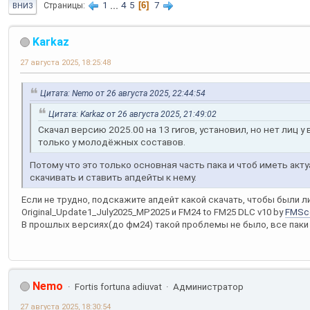
1
...
4
5
6
7
Страницы
ВНИЗ
Karkaz
27 августа 2025, 18:25:48
Цитата: Nemo от 26 августа 2025, 22:44:54
Цитата: Karkaz от 26 августа 2025, 21:49:02
Скачал версию 2025.00 на 13 гигов, установил, но нет лиц у
только у молодёжных составов.
Потому что это только основная часть пака и чтоб иметь ак
скачивать и ставить апдейты к нему.
Если не трудно, подскажите апдейт какой скачать, чтобы были л
Original_Update1_July2025_MP2025 и FM24 to FM25 DLC v10 by
FMSc
В прошлых версиях(до фм24) такой проблемы не было, все паки 
Nemo
Fortis fortuna adiuvat
Администратор
27 августа 2025, 18:30:54