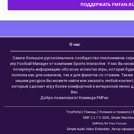
ПОДДЕРЖАТЬ FMFAN.R
О нас
Самое большое русскоязычное сообщество поклонников сер
игр Football Manager от компании Sports Interactive. У нас Вы мож
почерпнуть информацию обо всех аспектах игры, которая буд
полезна как для новичков, так и для фанатов со стажем. Также
нашем ресурсе Вы можете найти или заказать любой контент
который сделает игру более комфортной и интересной лично д
Вас.
Добро пожаловать! Команда FMFan.
|
|
|
TinyPortal
Помощь
Условия и правила
,
SMF 2.1.7 © 2026
Simple Machine
for
SMFAds
Free Forums
,
Simple Audio Video Embedder
Автор оформле