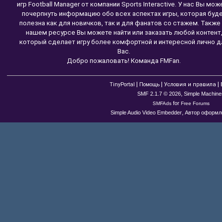
игр Football Manager от компании Sports Interactive. У нас Вы мож
почерпнуть информацию обо всех аспектах игры, которая буд
полезна как для новичков, так и для фанатов со стажем. Также
нашем ресурсе Вы можете найти или заказать любой контент
который сделает игру более комфортной и интересной лично д
Вас.
Добро пожаловать! Команда FMFan.
|
|
|
TinyPortal
Помощь
Условия и правила
,
SMF 2.1.7 © 2026
Simple Machine
for
SMFAds
Free Forums
,
Simple Audio Video Embedder
Автор оформле