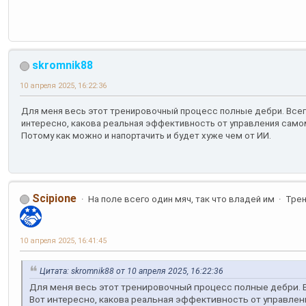
skromnik88
10 апреля 2025, 16:22:36
Для меня весь этот тренировочный процесс полные дебри. Всег
интересно, какова реальная эффективность от управления сам
Потому как можно и напортачить и будет хуже чем от ИИ.
Scipione
На поле всего один мяч, так что владей им
Тре
10 апреля 2025, 16:41:45
Цитата: skromnik88 от 10 апреля 2025, 16:22:36
Для меня весь этот тренировочный процесс полные дебри. 
Вот интересно, какова реальная эффективность от управле