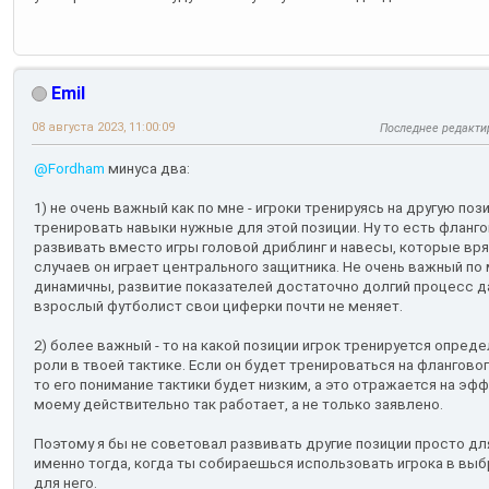
Emil
08 августа 2023, 11:00:09
Последнее редакти
@Fordham
минуса два:
1) не очень важный как по мне - игроки тренируясь на другую п
тренировать навыки нужные для этой позиции. Ну то есть фланг
развивать вместо игры головой дриблинг и навесы, которые вр
случаев он играет центрального защитника. Не очень важный по 
динамичны, развитие показателей достаточно долгий процесс д
взрослый футболист свои циферки почти не меняет.
2) более важный - то на какой позиции игрок тренируется опред
роли в твоей тактике. Если он будет тренироваться на фланговог
то его понимание тактики будет низким, а это отражается на эфф
моему действительно так работает, а не только заявлено.
Поэтому я бы не советовал развивать другие позиции просто для
именно тогда, когда ты собираешься использовать игрока в выб
для него.