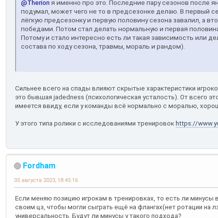
@Therion
я именно про это. Последние пару сезонов после ян
подумал, может чего не то в предсезонке делаю. В первый с
лёгкую предсезонку и первую половину сезона завалил, а вт
победами. Потом стал делать нормальную и первая половина
Потому и стало интересно есть ли такая зависимость или де
состава по ходу сезона, травмы, мораль и рандом).
Сильнее всего на спады влияют скрытые характеристики игроков "
это бывшая jadedness (психологическая усталость). От всего эт
имеется ввиду, если у команды всё нормально с моралью, хорошо
У этого типа ролики с исследованиями тренировок
https://www.
Fordham
05 августа 2023, 18:45:16
Если меняю позицию игрокам в тренировках, то есть ли минусы 
своим цз, чтобы могли сыграть ещё на флангах(нет ротации на лз)
универсальность. Будут ли минусы у такого подхода?