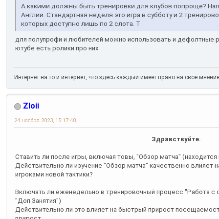
А какими должны быть тренировки для клубов попроще? Нап
Англии. Стандартная неделя это игра в субботу и 2 тренирово
которых доступно лишь по 2 слота. Т
для полупрофи и любителей можно использовать и дефолтные ра
ютубе есть ролики про них
Интернет на то и интернет, что здесь каждый имеет право на свое мнени
Zloii
24 ноября 2023, 15:17:48
Здравствуйте.
Ставить ли после игры, включая товы, "Обзор матча" (находится 
Действительно ли изучение "Обзор матча" качественно влияет 
игроками новой тактики?
Включать ли еженедельно в тренировочный процесс "Работа с о
"Доп.Занятия")
Действительно ли это влияет на быстрый прирост посещаемост
прирост