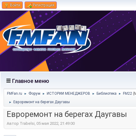
Войти
Регистрация
Главное меню
FMFan.ru
Форум
ИСТОРИИ МЕНЕДЖЕРОВ
Библиотека
FM22
(
►
►
►
►
Евроремонт на берегах Даугавы
►
Евроремонт на берегах Даугавы
Автор Trabelsi, 05 мая 2022, 21:49:00