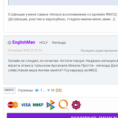
О Швеции у меня самые тёплые воспоминания со времён ФМ12) 2
Д6 Швеции, участие в еврокубках, стадион имени меня, ммм...))
EnglishMan
HCLY
Легенда
18 января 2023, 01:31:14
Последнее редактирование
Онлайн не следил, но почитаю. Кстати говоря. Недвано наткнулс
играл в атаке в тульском Арсенале Ихиэль Протти - легенда Де
сейв) Какая ниша Англии занята? Гоу карьеру за МЮ))
1
...
9
10
11
Страницы
ВВЕРХ
ПОДДЕРЖАТЬ FMFAN.R