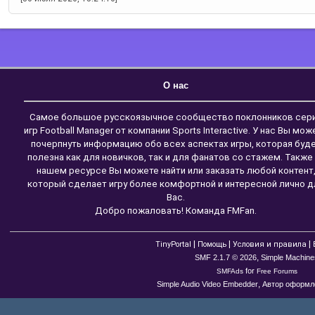
О нас
Самое большое русскоязычное сообщество поклонников сер
игр Football Manager от компании Sports Interactive. У нас Вы мож
почерпнуть информацию обо всех аспектах игры, которая буд
полезна как для новичков, так и для фанатов со стажем. Также
нашем ресурсе Вы можете найти или заказать любой контент
который сделает игру более комфортной и интересной лично д
Вас.
Добро пожаловать! Команда FMFan.
|
|
|
TinyPortal
Помощь
Условия и правила
,
SMF 2.1.7 © 2026
Simple Machine
for
SMFAds
Free Forums
,
Simple Audio Video Embedder
Автор оформле