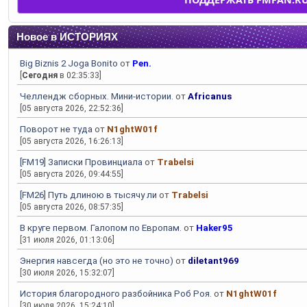
Новое в ИСТОРИЯХ
Big Biznis 2 Joga Bonito
от
Pen.
[
Сегодня
в 02:35:33]
Челлендж сборных. Мини-истории.
от
Africanus
[05 августа 2026, 22:52:36]
Поворот не туда
от
N1ghtW01f
[05 августа 2026, 16:26:13]
[FM19] Записки Провинциала
от
Trabelsi
[05 августа 2026, 09:44:55]
[FM26] Путь длиною в тысячу ли
от
Trabelsi
[05 августа 2026, 08:57:35]
В круге первом. Галопом по Европам.
от
Haker95
[31 июля 2026, 01:13:06]
Энергия навсегда (но это не точно)
от
diletant969
[30 июля 2026, 15:32:07]
История благородного разбойника Роб Роя.
от
N1ghtW01f
[30 июля 2026, 15:24:10]