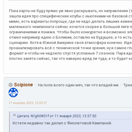
Пока карты не буду прямо уж явно раскрывать, но направление (
зашла идея про специфические клубы с ньюгенами не базовой 
мимо, есть варианты попроще, где не надо делать лишних изме
маленького чемпионата сейчас хочется скорее в большой лиге по
ограничениями и пониже. Чтобы было конкуретно и возможно э
отмел например идею о Боливии, оставлю на будущее, а то есть
сценарию. Хотя в Южной Америке своя атмосфера конечно. Идей
проанализировать всё с технической точки зрения, ну и самое гла
формат и чтобы не надоело спустя условные 7 сезонов. Пара идей
плотно занята сейчас, так что наверно вряд ли туда, а то будет 
Scipione
На поле всего один мяч, так что владей им
Тре
11 января 2023, 15:03:27
Цитата: N1ghtW01f от 11 января 2023, 13:57:50
Кстати недавно так делал с Фиолетовой Кампаной.