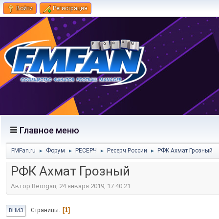
Войти
Регистрация
Главное меню
FMFan.ru
Форум
РЕСЕРЧ
Ресерч России
РФК Ахмат Грозный
►
►
►
►
РФК Ахмат Грозный
Автор Reorgan, 24 января 2019, 17:40:21
1
Страницы
ВНИЗ