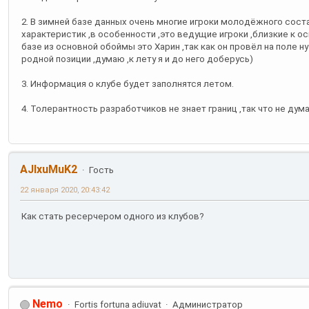
2. В зимней базе данных очень многие игроки молодёжного сост
характеристик ,в особенности ,это ведущие игроки ,близкие к ос
базе из основной обоймы это Харин ,так как он провёл на поле ну
родной позиции ,думаю ,к лету я и до него доберусь)
3. Информация о клубе будет заполнятся летом.
4. Толерантность разработчиков не знает границ ,так что не ду
AJlxuMuK2
Гость
22 января 2020, 20:43:42
Как стать ресерчером одного из клубов?
Nemo
Fortis fortuna adiuvat
Администратор