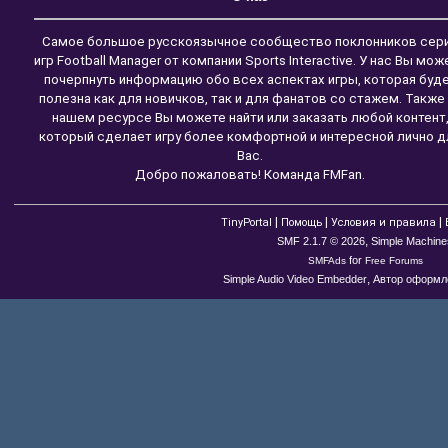
Самое большое русскоязычное сообщество поклонников сер
игр Football Manager от компании Sports Interactive. У нас Вы мож
почерпнуть информацию обо всех аспектах игры, которая буд
полезна как для новичков, так и для фанатов со стажем. Также
нашем ресурсе Вы можете найти или заказать любой контент
который сделает игру более комфортной и интересной лично д
Вас.
Добро пожаловать! Команда FMFan.
|
|
|
TinyPortal
Помощь
Условия и правила
,
SMF 2.1.7 © 2026
Simple Machine
for
SMFAds
Free Forums
,
Simple Audio Video Embedder
Автор оформле