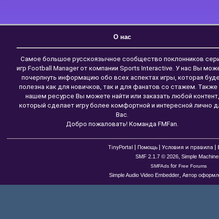
О нас
Самое большое русскоязычное сообщество поклонников сер
игр Football Manager от компании Sports Interactive. У нас Вы мож
почерпнуть информацию обо всех аспектах игры, которая буд
полезна как для новичков, так и для фанатов со стажем. Также
нашем ресурсе Вы можете найти или заказать любой контент
который сделает игру более комфортной и интересной лично д
Вас.
Добро пожаловать! Команда FMFan.
|
|
|
TinyPortal
Помощь
Условия и правила
,
SMF 2.1.7 © 2026
Simple Machine
for
SMFAds
Free Forums
,
Simple Audio Video Embedder
Автор оформле