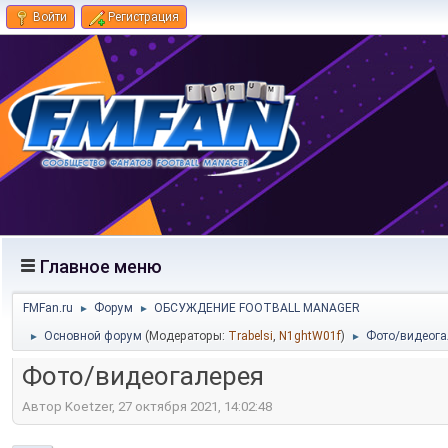
Войти
Регистрация
Главное меню
FMFan.ru
Форум
ОБСУЖДЕНИЕ FOOTBALL MANAGER
►
►
Основной форум
(Модераторы:
Trabelsi
,
N1ghtW01f
)
Фото/видеога
►
►
Фото/видеогалерея
Автор Koetzer, 27 октября 2021, 14:02:48