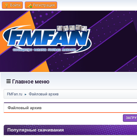
Войти
Регистрация
Главное меню
FMFan.ru
Файловый архив
►
Файловый архив
ЗАГР
Популярные скачивания