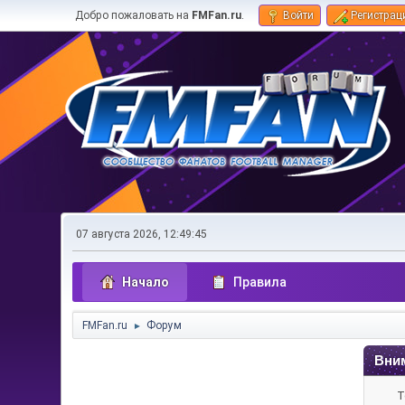
Добро пожаловать на
FMFan.ru
.
Войти
Регистрац
07 августа 2026, 12:49:45
Начало
Правила
FMFan.ru
Форум
►
Вни
Т